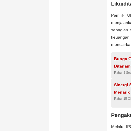
Likuidit
Pemilik U
menjalank
sebagian s
keuangan
mencairkan
Bunga G
Ditanam
Rabu, 3 Se
Sinergi
Menarik
Rabu, 15 O
Pengak
Melalui I