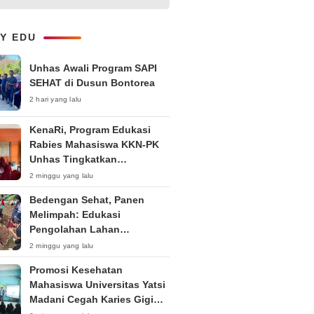
Kepemudaan “Peran Strategis
Pemuda dalam Upaya Bela
Negara di Era Post-Truth”
LY EDU
Unhas Awali Program SAPI
SEHAT di Dusun Bontorea
2 hari yang lalu
KenaRi, Program Edukasi
Rabies Mahasiswa KKN-PK
Unhas Tingkatkan
Kesadaran Siswa SD Negeri 4
2 minggu yang lalu
Maccorawalie
Bedengan Sehat, Panen
Melimpah: Edukasi
Pengolahan Lahan
Bedengan Organik bagi KWT
2 minggu yang lalu
dan Ibu PKK RT 04 RW 01
Promosi Kesehatan
Kelurahan Pakintelan
Mahasiswa Universitas Yatsi
Madani Cegah Karies Gigi