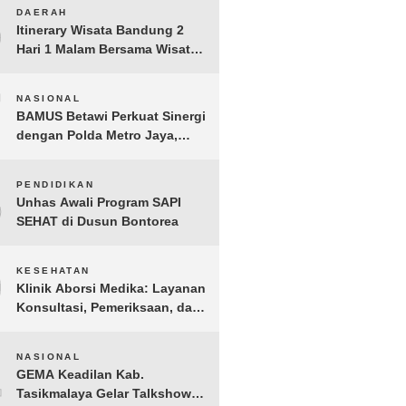
BERGEMA di Palembang
6
DAERAH
Itinerary Wisata Bandung 2
Hari 1 Malam Bersama Wisata
Happy
7
NASIONAL
BAMUS Betawi Perkuat Sinergi
dengan Polda Metro Jaya,
Tegaskan Komitmen Menjaga
Jakarta Aman, Damai, dan
8
PENDIDIKAN
Kondusif Jelang HUT ke-81
Unhas Awali Program SAPI
Republik Indonesia
SEHAT di Dusun Bontorea
9
KESEHATAN
Klinik Aborsi Medika: Layanan
Konsultasi, Pemeriksaan, dan
Klinik Kuret di Jakarta Pusat
10
NASIONAL
GEMA Keadilan Kab.
Tasikmalaya Gelar Talkshow