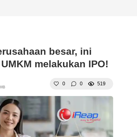
rusahaan besar, ini
a UMKM melakukan IPO!
0
0
519
WIB