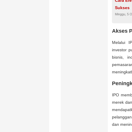
Cara Efe
Sukses
Minggu, 5 
Akses P
Melalui 
investor p
bisnis, i
pemasaran
meningkat
Peningk
IPO membe
merek dan
mendapatk
pelanggan.
dan mening