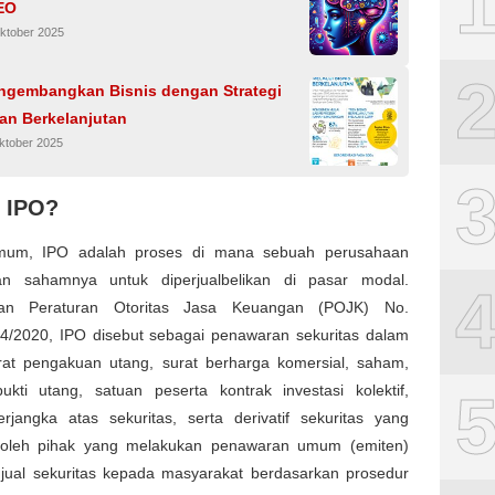
EO
ktober 2025
ngembangkan Bisnis dengan Strategi
dan Berkelanjutan
ktober 2025
u IPO?
mum, IPO adalah proses di mana sebuah perusahaan
n sahamnya untuk diperjualbelikan di pasar modal.
kan Peraturan Otoritas Jasa Keuangan (POJK) No.
4/2020, IPO disebut sebagai penawaran sekuritas dalam
rat pengakuan utang, surat berharga komersial, saham,
bukti utang, satuan peserta kontrak investasi kolektif,
erjangka atas sekuritas, serta derivatif sekuritas yang
 oleh pihak yang melakukan penawaran umum (emiten)
jual sekuritas kepada masyarakat berdasarkan prosedur