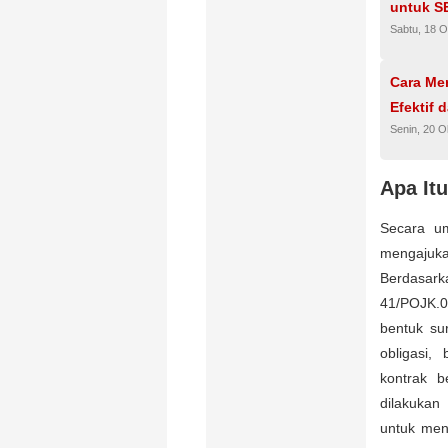
untuk S
Sabtu, 18 O
Cara Me
Efektif 
Senin, 20 O
Apa It
Secara u
mengajuka
Berdasar
41/POJK.0
bentuk su
obligasi, 
kontrak b
dilakukan
untuk men