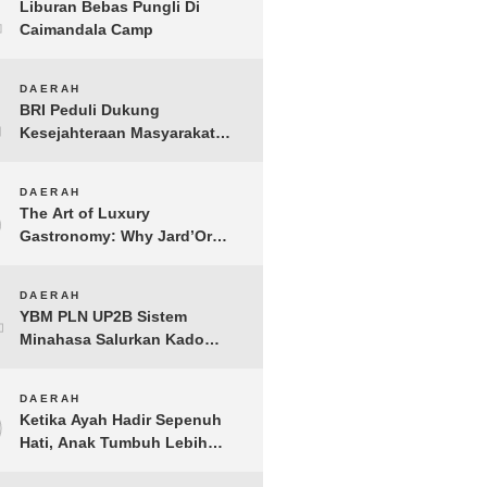
1
Liburan Bebas Pungli Di
Caimandala Camp
2
DAERAH
BRI Peduli Dukung
Kesejahteraan Masyarakat
Lewat Bantuan Sembako di
Probolinggo
3
DAERAH
The Art of Luxury
Gastronomy: Why Jard’Or
defines the Best Fine Dining
in Nusa Dua
4
DAERAH
YBM PLN UP2B Sistem
Minahasa Salurkan Kado
Muharram 1448 H bagi 45
Anak Yatim dan Dhuafa
5
DAERAH
Tomohon
Ketika Ayah Hadir Sepenuh
Hati, Anak Tumbuh Lebih
Berani: Kisah Hangat