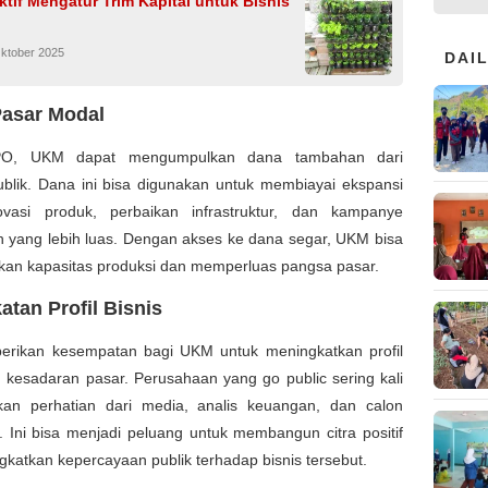
ktif Mengatur Trim Kapital untuk Bisnis
Oktober 2025
DAI
asar Modal
IPO, UKM dapat mengumpulkan dana tambahan dari
ublik. Dana ini bisa digunakan untuk membiayai ekspansi
novasi produk, perbaikan infrastruktur, dan kampanye
 yang lebih luas. Dengan akses ke dana segar, UKM bisa
kan kapasitas produksi dan memperluas pangsa pasar.
atan Profil Bisnis
rikan kesempatan bagi UKM untuk meningkatkan profil
 kesadaran pasar. Perusahaan yang go public sering kali
an perhatian dari media, analis keuangan, dan calon
 Ini bisa menjadi peluang untuk membangun citra positif
katkan kepercayaan publik terhadap bisnis tersebut.