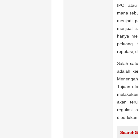
IPO, ata
mana sebu
menjadi p
menjual 
hanya mem
peluang 
reputasi, d
Salah sat
adalah ke
Menengah
Tujuan ut
melakukan
akan ter
regulasi
diperlukan
SearchG