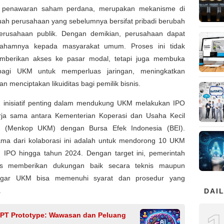
u penawaran saham perdana, merupakan mekanisme di
ah perusahaan yang sebelumnya bersifat pribadi berubah
erusahaan publik. Dengan demikian, perusahaan dapat
sahamnya kepada masyarakat umum. Proses ini tidak
berikan akses ke pasar modal, tetapi juga membuka
bagi UKM untuk memperluas jaringan, meningkatkan
an menciptakan likuiditas bagi pemilik bisnis.
u inisiatif penting dalam mendukung UKM melakukan IPO
rja sama antara Kementerian Koperasi dan Usaha Kecil
 (Menkop UKM) dengan Bursa Efek Indonesia (BEI).
ama dari kolaborasi ini adalah untuk mendorong 10 UKM
 IPO hingga tahun 2024. Dengan target ini, pemerintah
us memberikan dukungan baik secara teknis maupun
 agar UKM bisa memenuhi syarat dan prosedur yang
.
DAIL
PT Prototype: Wawasan dan Peluang