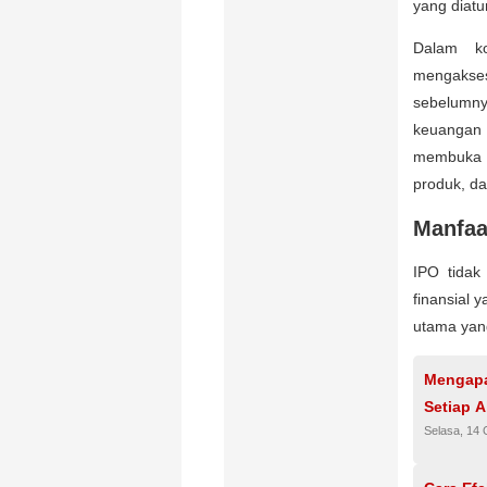
yang diat
Dalam k
mengakses
sebelumny
keuangan f
membuka 
produk, da
Manfaa
IPO tidak
finansial 
utama yang
Mengapa
Setiap A
Selasa, 14 