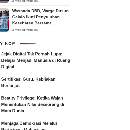
Anak
2 minggu yang lalu
Waspada DBD, Warga Dusun
Galalo Ikuti Penyuluhan
Kesehatan Bersama
Mahasiswa Pemberdayaan
3 minggu yang lalu
Masyarakat R-15 UNTAG
Surabaya 2026
Y KOPI
Jejak Digital Tak Pernah Lupa:
Belajar Menjadi Manusia di Ruang
Digital
Sertifikasi Guru, Kebijakan
Berlanjut
Beauty Privilege: Ketika Wajah
Menentukan Nilai Seseorang di
Mata Dunia
Menjaga Demokrasi Melalui
Partisipasi Mahasiswa