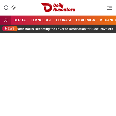
Lewati
ke
Menyajikan Fakta, Menginspirasi
Daily Nusantara
konten
Bangsa
BERITA
TEKNOLOGI
EDUKASI
OLAHRAGA
KEUANG
NEWS
Why North Bali Is Becoming the Favorite Destination for Slow Travelers