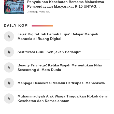
Penyuluhan Kesehatan Bersama Mahasiswa
Pemberdayaan Masyarakat R-15 UNTAG
Surabaya 2026
3 minggu yang lalu
DAILY KOPI
Jejak Digital Tak Pernah Lupa: Belajar Menjadi
#
Manusia di Ruang Digital
#
Sertifikasi Guru, Kebijakan Berlanjut
Beauty Privilege: Ketika Wajah Menentukan Nilai
#
Seseorang di Mata Dunia
#
Menjaga Demokrasi Melalui Partisipasi Mahasiswa
Muhammadiyah Ajak Warga Tinggalkan Rokok demi
#
Kesehatan dan Kemaslahatan