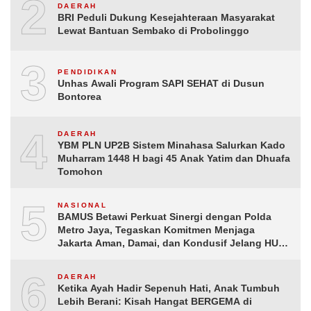
2
DAERAH
BRI Peduli Dukung Kesejahteraan Masyarakat
Lewat Bantuan Sembako di Probolinggo
3
PENDIDIKAN
Unhas Awali Program SAPI SEHAT di Dusun
Bontorea
4
DAERAH
YBM PLN UP2B Sistem Minahasa Salurkan Kado
Muharram 1448 H bagi 45 Anak Yatim dan Dhuafa
Tomohon
5
NASIONAL
BAMUS Betawi Perkuat Sinergi dengan Polda
Metro Jaya, Tegaskan Komitmen Menjaga
Jakarta Aman, Damai, dan Kondusif Jelang HUT
ke-81 Republik Indonesia
6
DAERAH
Ketika Ayah Hadir Sepenuh Hati, Anak Tumbuh
Lebih Berani: Kisah Hangat BERGEMA di