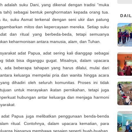
oh adalah suku Dani, yang dikenal dengan tradisi “muka
ka tahi) sebagai bentuk penghormatan kepada orang tua.
DAI
 itu, suku Asmat terkenal dengan seni ukir dan patung
gambarkan mitos dan kepercayaan mereka. Setiap suku
adat dan ritual yang berbeda-beda, tetapi semuanya
kan keharmonisan antara manusia, alam, dan Tuhan.
yarakat adat Papua, adat sering kali dianggap sebagai
ng tidak bisa diganggu gugat. Misalnya, dalam upacara
n, ada beberapa tahapan yang harus dilalui, mulai dari
n antara keluarga mempelai pria dan wanita hingga acara
yang dihadiri oleh seluruh komunitas. Proses ini tidak
tujuan untuk merayakan ikatan pernikahan, tetapi juga
perkuat hubungan antar keluarga dan menjaga harmoni
yarakat.
u, adat Papua juga melibatkan penggunaan benda-benda
dalam ritual. Contohnya, dalam upacara kematian, para
eluarga biasanya membawa sesajen seperti buah-buahan,