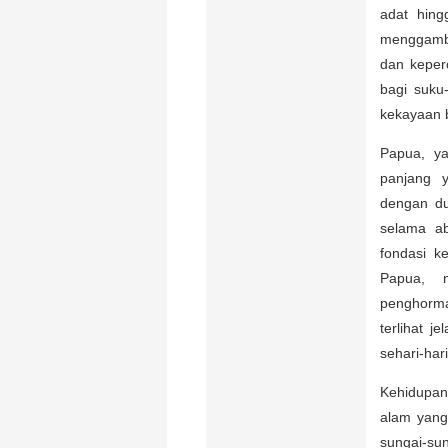
adat hing
menggamb
dan keperc
bagi suku
kekayaan 
Papua, ya
panjang y
dengan du
selama ab
fondasi k
Papua, n
penghorma
terlihat j
sehari-hari
Kehidupan
alam yang
sungai-su