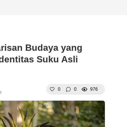
risan Budaya yang
entitas Suku Asli
0
0
976
B