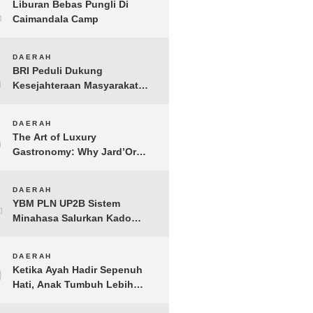
1
Liburan Bebas Pungli Di
Caimandala Camp
2
DAERAH
BRI Peduli Dukung
Kesejahteraan Masyarakat
Lewat Bantuan Sembako di
Probolinggo
3
DAERAH
The Art of Luxury
Gastronomy: Why Jard’Or
defines the Best Fine Dining
in Nusa Dua
4
DAERAH
YBM PLN UP2B Sistem
Minahasa Salurkan Kado
Muharram 1448 H bagi 45
Anak Yatim dan Dhuafa
5
DAERAH
Tomohon
Ketika Ayah Hadir Sepenuh
Hati, Anak Tumbuh Lebih
Berani: Kisah Hangat