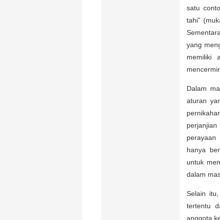
satu cont
tahi” (mu
Sementara
yang meng
memiliki 
mencermin
Dalam mas
aturan ya
pernikaha
perjanjia
perayaan 
hanya ber
untuk mem
dalam mas
Selain it
tertentu 
anggota k