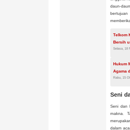
daun-daun
bertujuan
memberikan
Telkom K
Bersih 
Selasa, 18
Hukum M
Agama d
Rabu, 15 O
Seni d
Seni dan 
makna. Ta
merupakan
dalam acar