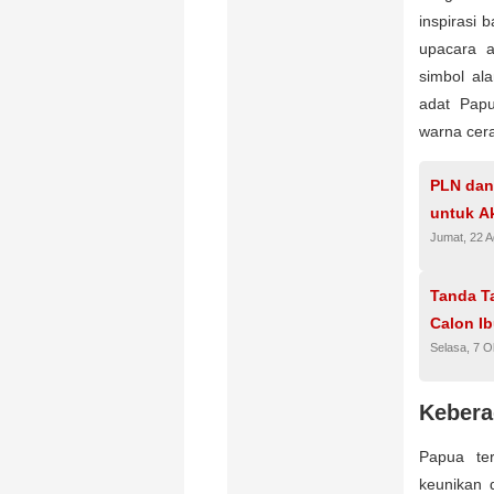
inspirasi 
upacara a
simbol ala
adat Papu
warna cera
PLN dan
untuk A
Jumat, 22 
Tanda T
Calon I
Selasa, 7 O
Kebera
Papua ter
keunikan 