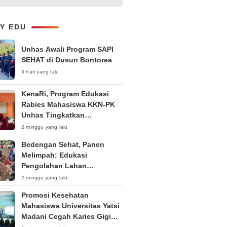
Kepemudaan “Peran Strategis
Pemuda dalam Upaya Bela
Negara di Era Post-Truth”
LY EDU
Unhas Awali Program SAPI
SEHAT di Dusun Bontorea
3 hari yang lalu
KenaRi, Program Edukasi
Rabies Mahasiswa KKN-PK
Unhas Tingkatkan
Kesadaran Siswa SD Negeri 4
2 minggu yang lalu
Maccorawalie
Bedengan Sehat, Panen
Melimpah: Edukasi
Pengolahan Lahan
Bedengan Organik bagi KWT
2 minggu yang lalu
dan Ibu PKK RT 04 RW 01
Promosi Kesehatan
Kelurahan Pakintelan
Mahasiswa Universitas Yatsi
Madani Cegah Karies Gigi