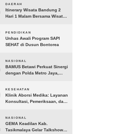
BERGEMA di Palembang
6
DAERAH
Itinerary Wisata Bandung 2
Hari 1 Malam Bersama Wisata
Happy
7
PENDIDIKAN
Unhas Awali Program SAPI
SEHAT di Dusun Bontorea
8
NASIONAL
BAMUS Betawi Perkuat Sinergi
dengan Polda Metro Jaya,
Tegaskan Komitmen Menjaga
Jakarta Aman, Damai, dan
9
KESEHATAN
Kondusif Jelang HUT ke-81
Klinik Aborsi Medika: Layanan
Republik Indonesia
Konsultasi, Pemeriksaan, dan
Klinik Kuret di Jakarta Pusat
10
NASIONAL
GEMA Keadilan Kab.
Tasikmalaya Gelar Talkshow