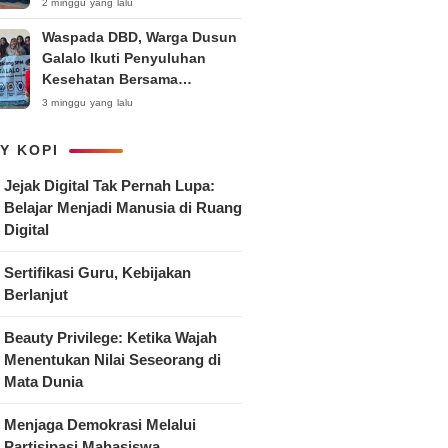
Anak
2 minggu yang lalu
Waspada DBD, Warga Dusun
Galalo Ikuti Penyuluhan
Kesehatan Bersama
Mahasiswa Pemberdayaan
3 minggu yang lalu
Masyarakat R-15 UNTAG
Surabaya 2026
Y KOPI
Jejak Digital Tak Pernah Lupa:
Belajar Menjadi Manusia di Ruang
Digital
Sertifikasi Guru, Kebijakan
Berlanjut
Beauty Privilege: Ketika Wajah
Menentukan Nilai Seseorang di
Mata Dunia
Menjaga Demokrasi Melalui
Partisipasi Mahasiswa