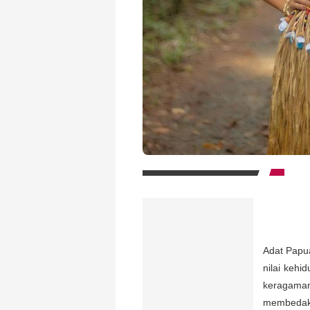
Adat Papu
nilai kehi
keragaman
membedaka