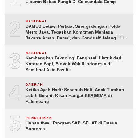
Liburan Bebas Pungli Di Caimandala Camp
2
NASIONAL
BAMUS Betawi Perkuat Sinergi dengan Polda
Metro Jaya, Tegaskan Komitmen Menjaga
Jakarta Aman, Damai, dan Kondusif Jelang HUT
ke-81 Republik Indonesia
3
NASIONAL
Kembangkan Teknologi Penghasil Listrik dari
Kotoran Sapi, BioVolt Wakili Indonesia di
Semifinal Asia Pasifik
4
DAERAH
Ketika Ayah Hadir Sepenuh Hati, Anak Tumbuh
Lebih Berani: Kisah Hangat BERGEMA di
Palembang
5
PENDIDIKAN
Unhas Awali Program SAPI SEHAT di Dusun
Bontorea