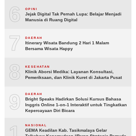
6
OPINI
Jejak Digital Tak Pernah Lupa: Belajar Menjadi
Manusia di Ruang Digital
7
DAERAH
Itinerary Wisata Bandung 2 Hari 1 Malam
Bersama Wisata Happy
8
KESEHATAN
Klinik Aborsi Medika: Layanan Konsultasi,
Pemeriksaan, dan Klinik Kuret di Jakarta Pusat
9
DAERAH
Bright Speaks Hadirkan Solusi Kursus Bahasa
Inggris Online 1-on-1 Interaktif untuk Tingkatkan
Kepercayaan Diri Bicara
10
NASIONAL
GEMA Keadilan Kab. Tasikmalaya Gelar
Talkshow Kepemudaan “Peran Strategis Pemuda