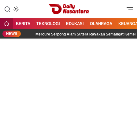
Lewati
ke
Menyajikan Fakta, Menginspirasi
Daily Nusantara
konten
Bangsa
BERITA
TEKNOLOGI
EDUKASI
OLAHRAGA
KEUANG
NEWS
Mercure Serpong Alam Sutera Rayakan Semangat Kemerdekaan mel