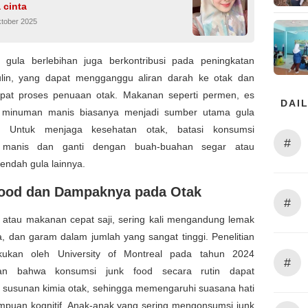
 cinta
ktober 2025
u, gula berlebihan juga berkontribusi pada peningkatan
ulin, yang dapat mengganggu aliran darah ke otak dan
at proses penuaan otak. Makanan seperti permen, es
DAIL
 minuman manis biasanya menjadi sumber utama gula
. Untuk menjaga kesehatan otak, batasi konsumsi
#
manis dan ganti dengan buah-buahan segar atau
endah gula lainnya.
ood dan Dampaknya pada Otak
#
, atau makanan cepat saji, sering kali mengandung lemak
a, dan garam dalam jumlah yang sangat tinggi. Penelitian
kukan oleh University of Montreal pada tahun 2024
#
n bahwa konsumsi junk food secara rutin dapat
susunan kimia otak, sehingga memengaruhi suasana hati
puan kognitif. Anak-anak yang sering mengonsumsi junk