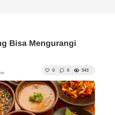
ng Bisa Mengurangi
0
0
543
WIB