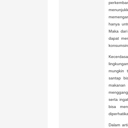
perkemban
menunjukk
memengaru
hanya unt
Maka dari
dapat men
konsumsin
Kecerdasan
lingkunga
mungkin 
santap bi
makanan t
menggangg
serta inga
bisa men
diperhatik
Dalam art