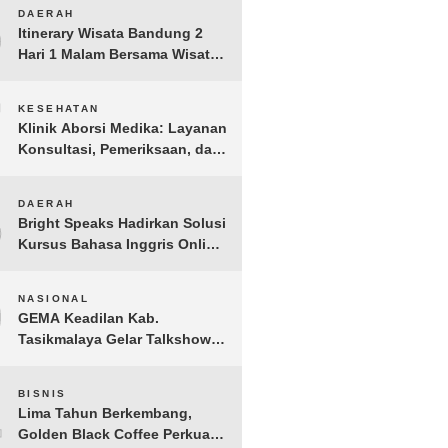
6
DAERAH
Itinerary Wisata Bandung 2
Hari 1 Malam Bersama Wisata
Happy
7
KESEHATAN
Klinik Aborsi Medika: Layanan
Konsultasi, Pemeriksaan, dan
Klinik Kuret di Jakarta Pusat
8
DAERAH
Bright Speaks Hadirkan Solusi
Kursus Bahasa Inggris Online
1-on-1 Interaktif untuk
Tingkatkan Kepercayaan Diri
9
NASIONAL
Bicara
GEMA Keadilan Kab.
Tasikmalaya Gelar Talkshow
Kepemudaan “Peran Strategis
Pemuda dalam Upaya Bela
10
BISNIS
Negara di Era Post-Truth”
Lima Tahun Berkembang,
Golden Black Coffee Perkuat