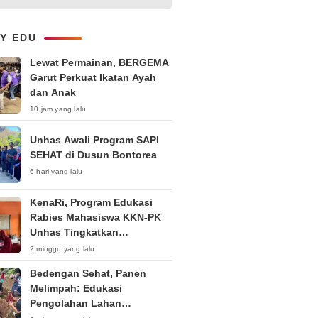
Layanan B2B dan Perluas
Jangkauan Bisnis
LY EDU
Lewat Permainan, BERGEMA
Garut Perkuat Ikatan Ayah
dan Anak
10 jam yang lalu
Unhas Awali Program SAPI
SEHAT di Dusun Bontorea
6 hari yang lalu
KenaRi, Program Edukasi
Rabies Mahasiswa KKN-PK
Unhas Tingkatkan
Kesadaran Siswa SD Negeri 4
2 minggu yang lalu
Maccorawalie
Bedengan Sehat, Panen
Melimpah: Edukasi
Pengolahan Lahan