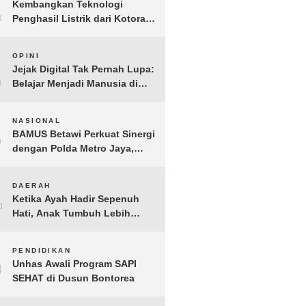
1
Kembangkan Teknologi
Penghasil Listrik dari Kotoran
Sapi, BioVolt Wakili Indonesia
di Semifinal Asia Pasifik
2
OPINI
Jejak Digital Tak Pernah Lupa:
Belajar Menjadi Manusia di
Ruang Digital
3
NASIONAL
BAMUS Betawi Perkuat Sinergi
dengan Polda Metro Jaya,
Tegaskan Komitmen Menjaga
Jakarta Aman, Damai, dan
4
DAERAH
Kondusif Jelang HUT ke-81
Ketika Ayah Hadir Sepenuh
Republik Indonesia
Hati, Anak Tumbuh Lebih
Berani: Kisah Hangat
BERGEMA di Palembang
5
PENDIDIKAN
Unhas Awali Program SAPI
SEHAT di Dusun Bontorea