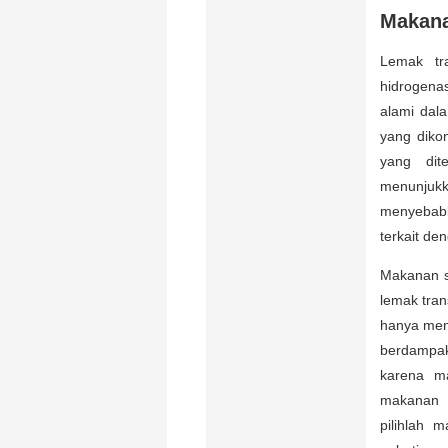
Makana
Lemak tr
hidrogenas
alami dal
yang diko
yang dit
menunjukk
menyebab
terkait d
Makanan s
lemak tran
hanya meni
berdampak
karena ma
makanan r
pilihlah 