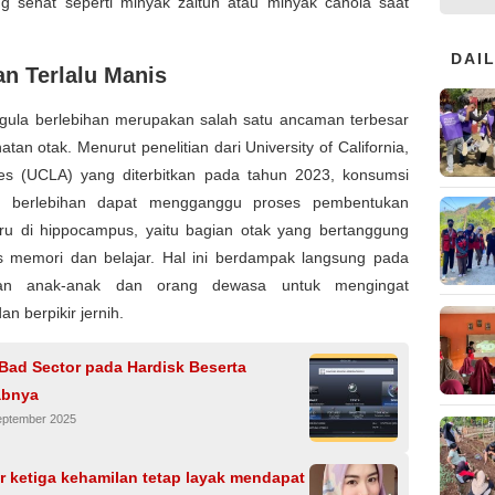
ng sehat seperti minyak zaitun atau minyak canola saat
DAI
n Terlalu Manis
gula berlebihan merupakan salah satu ancaman terbesar
atan otak. Menurut penelitian dari University of California,
es (UCLA) yang diterbitkan pada tahun 2023, konsumsi
g berlebihan dapat mengganggu proses pembentukan
ru di hippocampus, yaitu bagian otak yang bertanggung
s memori dan belajar. Hal ini berdampak langsung pada
n anak-anak dan orang dewasa untuk mengingat
an berpikir jernih.
 Bad Sector pada Hardisk Beserta
abnya
eptember 2025
r ketiga kehamilan tetap layak mendapat