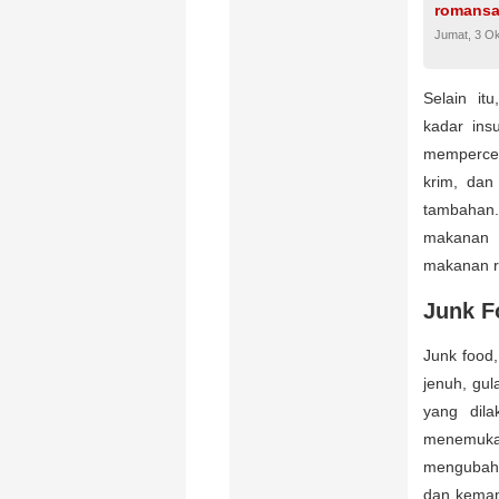
romansa
Jumat, 3 O
Selain it
kadar ins
mempercep
krim, dan
tambahan
makanan 
makanan r
Junk F
Junk food
jenuh, gul
yang dila
menemuka
mengubah 
dan kemam