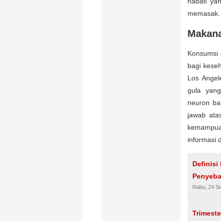
nabati ya
memasak.
Makana
Konsumsi 
bagi keseh
Los Angel
gula yan
neuron ba
jawab ata
kemampua
informasi d
Definisi
Penyeb
Rabu, 24 S
Trimeste