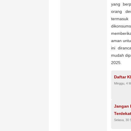
yang berp
orang dew
termasuk 
dikonsum
memberika
aman untu
ini diran
mudah dip
2025.
Daftar K
Minggu, 4 M
Jangan 
Terdekat
Selasa, 30