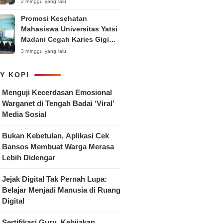
Bedengan Organik bagi KWT
2 minggu yang lalu
dan Ibu PKK RT 04 RW 01
Promosi Kesehatan
Kelurahan Pakintelan
Mahasiswa Universitas Yatsi
Madani Cegah Karies Gigi
Anak
3 minggu yang lalu
Y KOPI
Menguji Kecerdasan Emosional
Warganet di Tengah Badai ‘Viral’
Media Sosial
Bukan Kebetulan, Aplikasi Cek
Bansos Membuat Warga Merasa
Lebih Didengar
Jejak Digital Tak Pernah Lupa:
Belajar Menjadi Manusia di Ruang
Digital
Sertifikasi Guru, Kebijakan