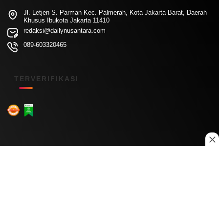
Jl. Letjen S. Parman Kec. Palmerah, Kota Jakarta Barat, Daerah
Khusus Ibukota Jakarta 11410
redaksi@dailynusantara.com
089-603320465
TERVERIFIKASI
Menu Kanal
Nasional
Daerah
Ekonomi
Pendidikan
Internasional
Hiburan
Olahraga
Teknologi
Keuangan
Menu Informasi