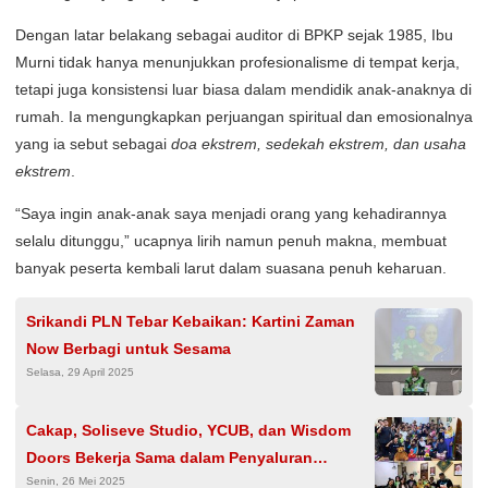
Dengan latar belakang sebagai auditor di BPKP sejak 1985, Ibu
Murni tidak hanya menunjukkan profesionalisme di tempat kerja,
tetapi juga konsistensi luar biasa dalam mendidik anak-anaknya di
rumah. Ia mengungkapkan perjuangan spiritual dan emosionalnya
yang ia sebut sebagai
doa ekstrem, sedekah ekstrem, dan usaha
ekstrem
.
“Saya ingin anak-anak saya menjadi orang yang kehadirannya
selalu ditunggu,” ucapnya lirih namun penuh makna, membuat
banyak peserta kembali larut dalam suasana penuh keharuan.
Srikandi PLN Tebar Kebaikan: Kartini Zaman
Now Berbagi untuk Sesama
Selasa, 29 April 2025
Cakap, Soliseve Studio, YCUB, dan Wisdom
Doors Bekerja Sama dalam Penyaluran
Senin, 26 Mei 2025
Edukasi Gratis melalui Program Wisdom