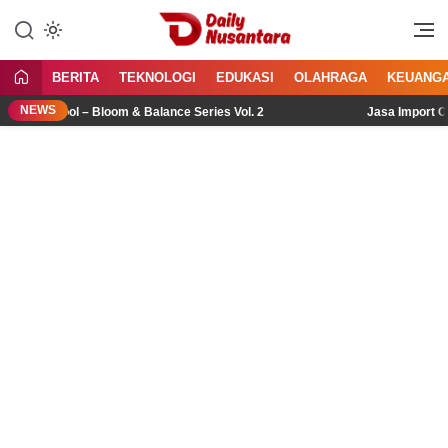
Lewati
ke
Menyajikan Fakta, Menginspirasi
Daily Nusantara
konten
Bangsa
BERITA
TEKNOLOGI
EDUKASI
OLAHRAGA
KEUANG
NEWS
he Pool – Bloom & Balance Series Vol. 2
Jasa Import China: