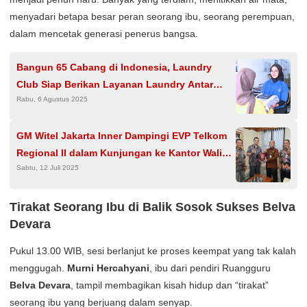
menyadari betapa besar peran seorang ibu, seorang perempuan,
dalam mencetak generasi penerus bangsa.
Bangun 65 Cabang di Indonesia, Laundry
Club Siap Berikan Layanan Laundry Antar
Rabu, 6 Agustus 2025
Jemput Praktis
GM Witel Jakarta Inner Dampingi EVP Telkom
Regional II dalam Kunjungan ke Kantor Wali
Sabtu, 12 Juli 2025
Kota Jakarta Barat
Tirakat Seorang Ibu di Balik Sosok Sukses Belva
Devara
Pukul 13.00 WIB, sesi berlanjut ke proses keempat yang tak kalah
menggugah.
Murni Hercahyani
, ibu dari pendiri Ruangguru
Belva Devara
, tampil membagikan kisah hidup dan “tirakat”
seorang ibu yang berjuang dalam senyap.