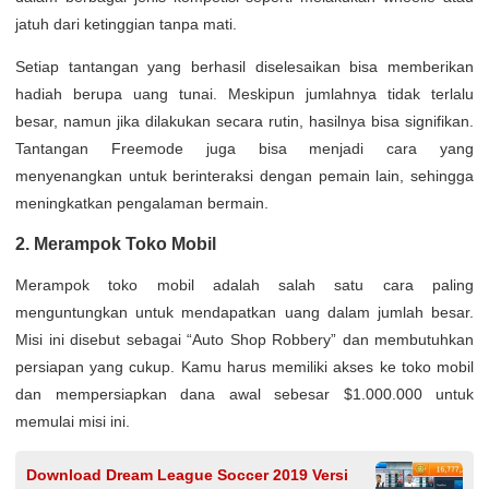
jatuh dari ketinggian tanpa mati.
Setiap tantangan yang berhasil diselesaikan bisa memberikan
hadiah berupa uang tunai. Meskipun jumlahnya tidak terlalu
besar, namun jika dilakukan secara rutin, hasilnya bisa signifikan.
Tantangan Freemode juga bisa menjadi cara yang
menyenangkan untuk berinteraksi dengan pemain lain, sehingga
meningkatkan pengalaman bermain.
2. Merampok Toko Mobil
Merampok toko mobil adalah salah satu cara paling
menguntungkan untuk mendapatkan uang dalam jumlah besar.
Misi ini disebut sebagai “Auto Shop Robbery” dan membutuhkan
persiapan yang cukup. Kamu harus memiliki akses ke toko mobil
dan mempersiapkan dana awal sebesar $1.000.000 untuk
memulai misi ini.
Download Dream League Soccer 2019 Versi