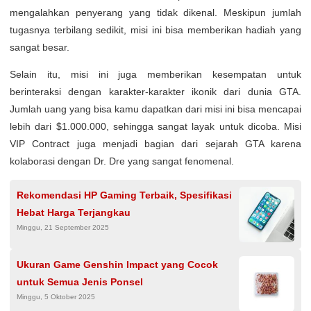
mengalahkan penyerang yang tidak dikenal. Meskipun jumlah
tugasnya terbilang sedikit, misi ini bisa memberikan hadiah yang
sangat besar.
Selain itu, misi ini juga memberikan kesempatan untuk
berinteraksi dengan karakter-karakter ikonik dari dunia GTA.
Jumlah uang yang bisa kamu dapatkan dari misi ini bisa mencapai
lebih dari $1.000.000, sehingga sangat layak untuk dicoba. Misi
VIP Contract juga menjadi bagian dari sejarah GTA karena
kolaborasi dengan Dr. Dre yang sangat fenomenal.
Rekomendasi HP Gaming Terbaik, Spesifikasi
Hebat Harga Terjangkau
Minggu, 21 September 2025
Ukuran Game Genshin Impact yang Cocok
untuk Semua Jenis Ponsel
Minggu, 5 Oktober 2025