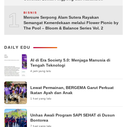
10
BISNIS
Mercure Serpong Alam Sutera Rayakan
Semangat Kemerdekaan melalui Flower Picnic by
The Pool – Bloom & Balance Series Vol. 2
DAILY EDU
AI di Era Society 5.0: Menjaga Manusia di
Tengah Teknologi
4 jam yang lalu
Lewat Permainan, BERGEMA Garut Perkuat
Ikatan Ayah dan Anak
1 hari yang lalu
Unhas Awali Program SAPI SEHAT di Dusun
Bontorea
7 hari yang lalu