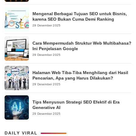
Mengenal Berbagai Tujuan SEO untuk Bisnis,
karena SEO Bukan Cuma Demi Ranking
29 Desember 2025
Cara Mempermudah Struktur Web Multibahasa?
Ini Penjelasan Google
29 Desember 2025
Halaman Web Tiba-Tiba Menghilang dari Hasil
Pencarian, Apa yang Harus Dilakukan?
29 Desember 2025
Tips Menyusun Strategi SEO Efektif di Era
Generative AI
29 Desember 2025
DAILY VIRAL