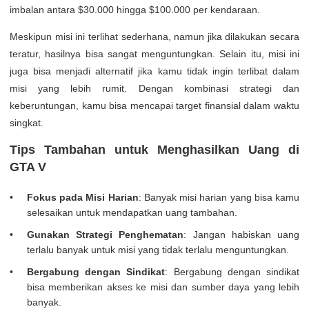
imbalan antara $30.000 hingga $100.000 per kendaraan.
Meskipun misi ini terlihat sederhana, namun jika dilakukan secara
teratur, hasilnya bisa sangat menguntungkan. Selain itu, misi ini
juga bisa menjadi alternatif jika kamu tidak ingin terlibat dalam
misi yang lebih rumit. Dengan kombinasi strategi dan
keberuntungan, kamu bisa mencapai target finansial dalam waktu
singkat.
Tips Tambahan untuk Menghasilkan Uang di
GTA V
Fokus pada Misi Harian
: Banyak misi harian yang bisa kamu
selesaikan untuk mendapatkan uang tambahan.
Gunakan Strategi Penghematan
: Jangan habiskan uang
terlalu banyak untuk misi yang tidak terlalu menguntungkan.
Bergabung dengan Sindikat
: Bergabung dengan sindikat
bisa memberikan akses ke misi dan sumber daya yang lebih
banyak.