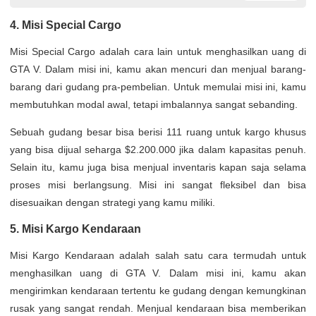
4. Misi Special Cargo
Misi Special Cargo adalah cara lain untuk menghasilkan uang di
GTA V. Dalam misi ini, kamu akan mencuri dan menjual barang-
barang dari gudang pra-pembelian. Untuk memulai misi ini, kamu
membutuhkan modal awal, tetapi imbalannya sangat sebanding.
Sebuah gudang besar bisa berisi 111 ruang untuk kargo khusus
yang bisa dijual seharga $2.200.000 jika dalam kapasitas penuh.
Selain itu, kamu juga bisa menjual inventaris kapan saja selama
proses misi berlangsung. Misi ini sangat fleksibel dan bisa
disesuaikan dengan strategi yang kamu miliki.
5. Misi Kargo Kendaraan
Misi Kargo Kendaraan adalah salah satu cara termudah untuk
menghasilkan uang di GTA V. Dalam misi ini, kamu akan
mengirimkan kendaraan tertentu ke gudang dengan kemungkinan
rusak yang sangat rendah. Menjual kendaraan bisa memberikan