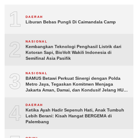
1
DAERAH
Liburan Bebas Pungli Di Caimandala Camp
2
NASIONAL
Kembangkan Teknologi Penghasil Listrik dari
Kotoran Sapi, BioVolt Wakili Indonesia di
Semifinal Asia Pasifik
3
NASIONAL
BAMUS Betawi Perkuat Sinergi dengan Polda
Metro Jaya, Tegaskan Komitmen Menjaga
Jakarta Aman, Damai, dan Kondusif Jelang HUT
ke-81 Republik Indonesia
4
DAERAH
Ketika Ayah Hadir Sepenuh Hati, Anak Tumbuh
Lebih Berani: Kisah Hangat BERGEMA di
Palembang