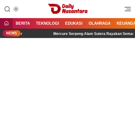
Lewati
ke
Menyajikan Fakta, Menginspirasi
Daily Nusantara
konten
Bangsa
BERITA
TEKNOLOGI
EDUKASI
OLAHRAGA
KEUANG
NEWS
idengar
Mercure Serpong Alam Sutera Rayakan Semangat Kemer