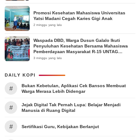
Promosi Kesehatan Mahasiswa Universitas
Yatsi Madani Cegah Karies Gigi Anak
2 minggu yang lalu
Waspada DBD, Warga Dusun Galalo Ikuti
Penyuluhan Kesehatan Bersama Mahasiswa
Pemberdayaan Masyarakat R-15 UNTAG
Surabaya 2026
3 minggu yang lalu
DAILY KOPI
Bukan Kebetulan, Aplikasi Cek Bansos Membuat
#
Warga Merasa Lebih Didengar
Jejak Digital Tak Pernah Lupa: Belajar Menjadi
#
Manusia di Ruang Digital
#
Sertifikasi Guru, Kebijakan Berlanjut