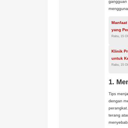
gangguan 
menggunaka
Manfaat
yang Pe
Rabu, 15 O
Klinik P
untuk K
Rabu, 15 O
1. Me
Tips menj
dengan me
perangkat.
terang ata
menyebabk