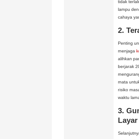
tidak terl
lampu den
cahaya yan
2. Te
Penting un
menjaga
k
alihkan pa
berjarak 2
mengurang
mata untuk
risiko mas
waktu lam
3. Gu
Layar
Selanjutn