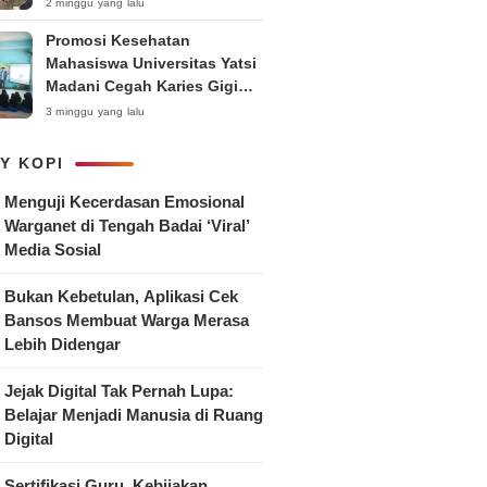
Bedengan Organik bagi KWT
2 minggu yang lalu
dan Ibu PKK RT 04 RW 01
Promosi Kesehatan
Kelurahan Pakintelan
Mahasiswa Universitas Yatsi
Madani Cegah Karies Gigi
Anak
3 minggu yang lalu
Y KOPI
Menguji Kecerdasan Emosional
Warganet di Tengah Badai ‘Viral’
Media Sosial
Bukan Kebetulan, Aplikasi Cek
Bansos Membuat Warga Merasa
Lebih Didengar
Jejak Digital Tak Pernah Lupa:
Belajar Menjadi Manusia di Ruang
Digital
Sertifikasi Guru, Kebijakan