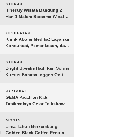
6
DAERAH
Itinerary Wisata Bandung 2
Hari 1 Malam Bersama Wisata
Happy
7
KESEHATAN
Klinik Aborsi Medika: Layanan
Konsultasi, Pemeriksaan, dan
Klinik Kuret di Jakarta Pusat
8
DAERAH
Bright Speaks Hadirkan Solusi
Kursus Bahasa Inggris Online
1-on-1 Interaktif untuk
Tingkatkan Kepercayaan Diri
9
NASIONAL
Bicara
GEMA Keadilan Kab.
Tasikmalaya Gelar Talkshow
Kepemudaan “Peran Strategis
Pemuda dalam Upaya Bela
10
BISNIS
Negara di Era Post-Truth”
Lima Tahun Berkembang,
Golden Black Coffee Perkuat