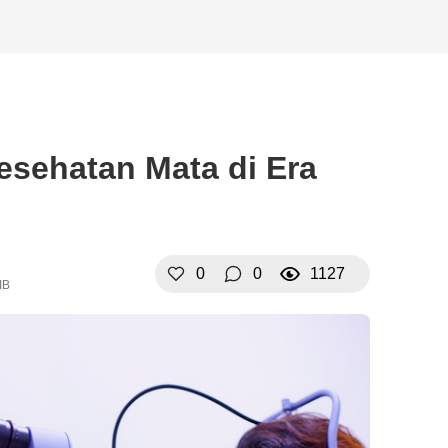
esehatan Mata di Era
0
0
1127
IB