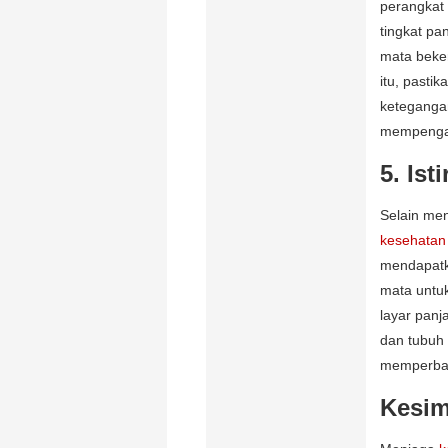
perangkat 
tingkat pa
mata beker
itu, pasti
keteganga
mempenga
5. Is
Selain men
kesehatan
mendapatk
mata untu
layar panj
dan tubuh
memperbaik
Kesim