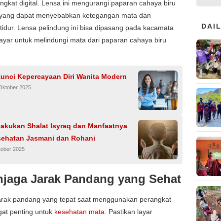
ngkat digital. Lensa ini mengurangi paparan cahaya biru
r, yang dapat menyebabkan ketegangan mata dan
DAI
idur. Lensa pelindung ini bisa dipasang pada kacamata
r layar untuk melindungi mata dari paparan cahaya biru
Kunci Kepercayaan Diri Wanita Modern
Oktober 2025
lakukan Shalat Isyraq dan Manfaatnya
sehatan Jasmani dan Rohani
tober 2025
njaga Jarak Pandang yang Sehat
arak pandang yang tepat saat menggunakan perangkat
ngat penting untuk
kesehatan mata
. Pastikan layar