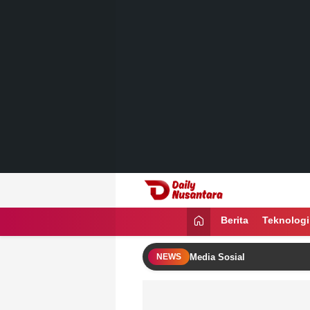
Lewati
ke
konten
Daily Nusantara
Menyajikan Fakta, Menginspirasi Ban
Berita
Teknologi
 Warganet di Tengah Badai ‘Viral’ Media Sosial
Lewat 
NEWS