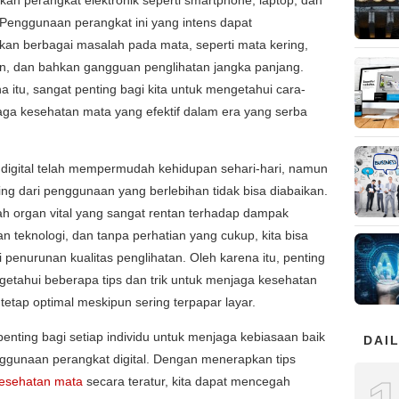
n perangkat elektronik seperti smartphone, laptop, dan
Penggunaan perangkat ini yang intens dapat
an berbagai masalah pada mata, seperti mata kering,
n, dan bahkan gangguan penglihatan jangka panjang.
a itu, sangat penting bagi kita untuk mengetahui cara-
ga kesehatan mata yang efektif dalam era yang serba
 digital telah mempermudah kehidupan sehari-hari, namun
ng dari penggunaan yang berlebihan tidak bisa diabaikan.
h organ vital yang sangat rentan terhadap dampak
 teknologi, dan tanpa perhatian yang cukup, kita bisa
penurunan kualitas penglihatan. Oleh karena itu, penting
etahui beberapa tips dan trik untuk menjaga kesehatan
tetap optimal meskipun sering terpapar layar.
 penting bagi setiap individu untuk menjaga kebiasaan baik
DAIL
ggunaan perangkat digital. Dengan menerapkan tips
esehatan mata
secara teratur, kita dapat mencegah