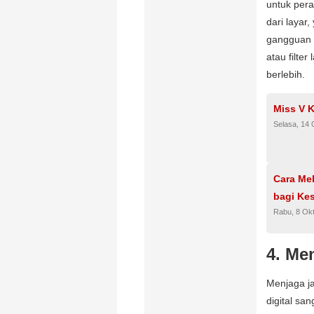
untuk pera
dari laya
gangguan t
atau filte
berlebih.
Miss V 
Selasa, 14 
Cara Me
bagi Ke
Rabu, 8 Ok
4. Me
Menjaga j
digital sa