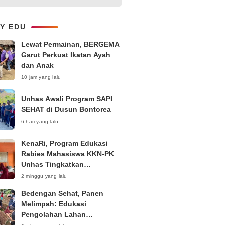
Layanan B2B dan Perluas
Jangkauan Bisnis
LY EDU
Lewat Permainan, BERGEMA
Garut Perkuat Ikatan Ayah
dan Anak
10 jam yang lalu
Unhas Awali Program SAPI
SEHAT di Dusun Bontorea
6 hari yang lalu
KenaRi, Program Edukasi
Rabies Mahasiswa KKN-PK
Unhas Tingkatkan
Kesadaran Siswa SD Negeri 4
2 minggu yang lalu
Maccorawalie
Bedengan Sehat, Panen
Melimpah: Edukasi
Pengolahan Lahan