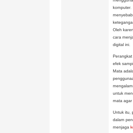
menggunaka
komputer. 
menyebabk
keteganga
Oleh karen
cara menja
digital ini.
Perangkat
efek sampi
Mata adala
penggunaan
mengalami 
untuk meng
mata agar 
Untuk itu,
dalam pen
menjaga
k