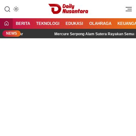
Lewati
ke
Menyajikan Fakta, Menginspirasi
Daily Nusantara
konten
Bangsa
BERITA
TEKNOLOGI
EDUKASI
OLAHRAGA
KEUANG
NEWS
dengar
Mercure Serpong Alam Sutera Rayakan Semangat Kemer