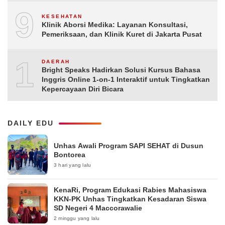
9
KESEHATAN
Klinik Aborsi Medika: Layanan Konsultasi,
Pemeriksaan, dan Klinik Kuret di Jakarta Pusat
10
DAERAH
Bright Speaks Hadirkan Solusi Kursus Bahasa
Inggris Online 1-on-1 Interaktif untuk Tingkatkan
Kepercayaan Diri Bicara
DAILY EDU
Unhas Awali Program SAPI SEHAT di Dusun
Bontorea
3 hari yang lalu
KenaRi, Program Edukasi Rabies Mahasiswa
KKN-PK Unhas Tingkatkan Kesadaran Siswa
SD Negeri 4 Maccorawalie
2 minggu yang lalu