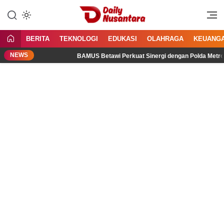
Lewati
ke
Menyajikan Fakta, Menginspirasi
Daily Nusantara
konten
Bangsa
BERITA
TEKNOLOGI
EDUKASI
OLAHRAGA
KEUANG
NEWS
tal
BAMUS Betawi Perkuat Sinergi dengan Polda Metro Jaya,