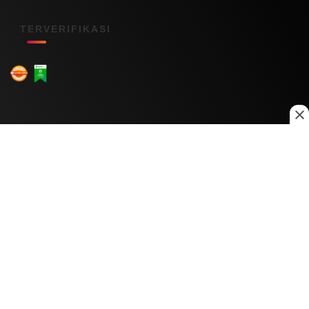
TERVERIFIKASI
Menu Kanal
Nasional
Daerah
Ekonomi
Pendidikan
Internasional
Hiburan
Olahraga
Teknologi
Keuangan
Menu Informasi
Tentang Kami
Redaksi
Kontak Kami
Kebijakan Privasi
Disclaimer
Pedoman Media Siber
Copyright © 2026 Daily Nusantara. All rights reserved.
© 2026
PT Digital Kreator Nusantara
0
0
600