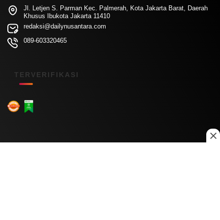
Jl. Letjen S. Parman Kec. Palmerah, Kota Jakarta Barat, Daerah
Khusus Ibukota Jakarta 11410
redaksi@dailynusantara.com
089-603320465
TERVERIFIKASI
Menu Kanal
Nasional
Daerah
Ekonomi
Pendidikan
Internasional
Hiburan
Olahraga
Teknologi
Keuangan
Menu Informasi
Tentang Kami
Redaksi
Kontak Kami
Kebijakan Privasi