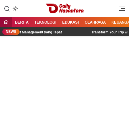
Lewati
ke
Menyajikan Fakta, Menginspirasi
Daily Nusantara
konten
Bangsa
BERITA
TEKNOLOGI
EDUKASI
OLAHRAGA
KEUANG
NEWS
PS Fleet Management yang Tepat
Transform Your Trip with Thes