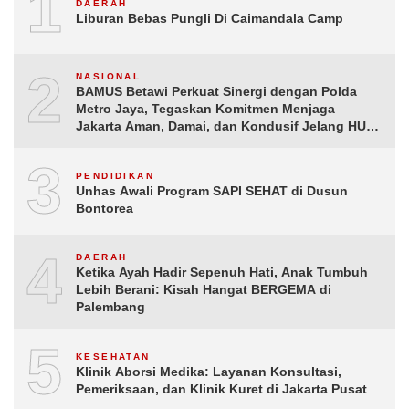
1
DAERAH
Liburan Bebas Pungli Di Caimandala Camp
2
NASIONAL
BAMUS Betawi Perkuat Sinergi dengan Polda
Metro Jaya, Tegaskan Komitmen Menjaga
Jakarta Aman, Damai, dan Kondusif Jelang HUT
ke-81 Republik Indonesia
3
PENDIDIKAN
Unhas Awali Program SAPI SEHAT di Dusun
Bontorea
4
DAERAH
Ketika Ayah Hadir Sepenuh Hati, Anak Tumbuh
Lebih Berani: Kisah Hangat BERGEMA di
Palembang
5
KESEHATAN
Klinik Aborsi Medika: Layanan Konsultasi,
Pemeriksaan, dan Klinik Kuret di Jakarta Pusat