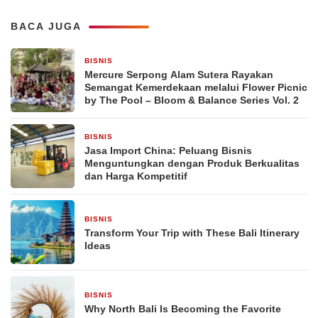
BACA JUGA
BISNIS
5 jam yang lalu
Mercure Serpong Alam Sutera Rayakan
Semangat Kemerdekaan melalui Flower Picnic
by The Pool – Bloom & Balance Series Vol. 2
BISNIS
7 jam yang lalu
Jasa Import China: Peluang Bisnis
Menguntungkan dengan Produk Berkualitas
dan Harga Kompetitif
BISNIS
1 hari yang lalu
Transform Your Trip with These Bali Itinerary
Ideas
BISNIS
1 hari yang lalu
Why North Bali Is Becoming the Favorite