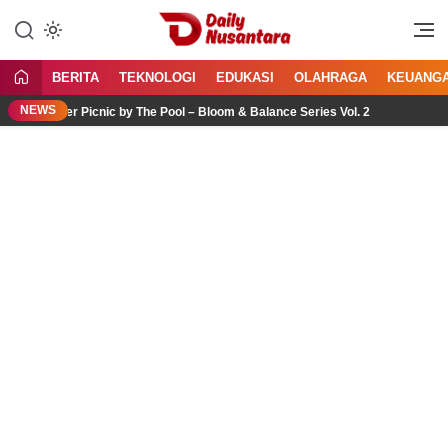
Lewati
ke
Menyajikan Fakta, Menginspirasi
Daily Nusantara
konten
Bangsa
BERITA
TEKNOLOGI
EDUKASI
OLAHRAGA
KEUANG
NEWS
lower Picnic by The Pool – Bloom & Balance Series Vol. 2