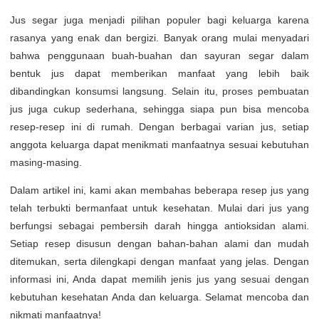
Jus segar juga menjadi pilihan populer bagi keluarga karena
rasanya yang enak dan bergizi. Banyak orang mulai menyadari
bahwa penggunaan buah-buahan dan sayuran segar dalam
bentuk jus dapat memberikan manfaat yang lebih baik
dibandingkan konsumsi langsung. Selain itu, proses pembuatan
jus juga cukup sederhana, sehingga siapa pun bisa mencoba
resep-resep ini di rumah. Dengan berbagai varian jus, setiap
anggota keluarga dapat menikmati manfaatnya sesuai kebutuhan
masing-masing.
Dalam artikel ini, kami akan membahas beberapa resep jus yang
telah terbukti bermanfaat untuk kesehatan. Mulai dari jus yang
berfungsi sebagai pembersih darah hingga antioksidan alami.
Setiap resep disusun dengan bahan-bahan alami dan mudah
ditemukan, serta dilengkapi dengan manfaat yang jelas. Dengan
informasi ini, Anda dapat memilih jenis jus yang sesuai dengan
kebutuhan kesehatan Anda dan keluarga. Selamat mencoba dan
nikmati manfaatnya!