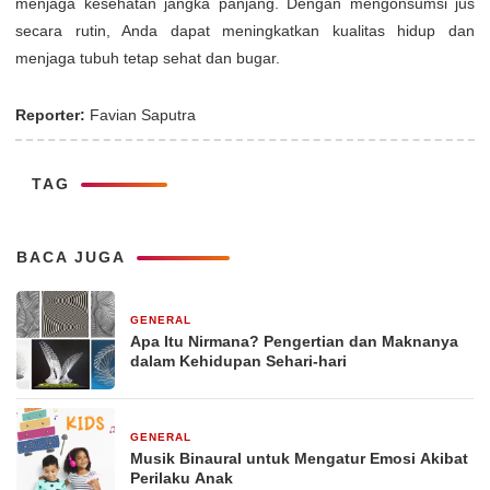
menjaga kesehatan jangka panjang. Dengan mengonsumsi jus
secara rutin, Anda dapat meningkatkan kualitas hidup dan
menjaga tubuh tetap sehat dan bugar.
Reporter:
Favian Saputra
TAG
BACA JUGA
GENERAL
29 Desember 2025
Apa Itu Nirmana? Pengertian dan Maknanya
dalam Kehidupan Sehari-hari
GENERAL
29 Desember 2025
Musik Binaural untuk Mengatur Emosi Akibat
Perilaku Anak