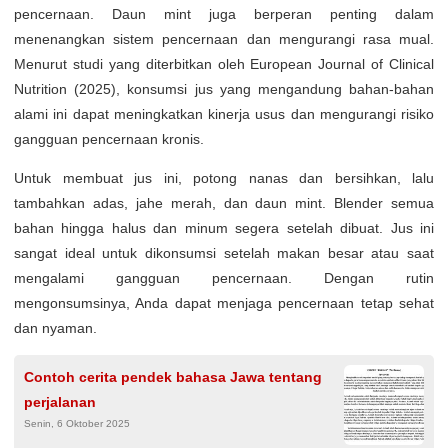
pencernaan. Daun mint juga berperan penting dalam
menenangkan sistem pencernaan dan mengurangi rasa mual.
Menurut studi yang diterbitkan oleh European Journal of Clinical
Nutrition (2025), konsumsi jus yang mengandung bahan-bahan
alami ini dapat meningkatkan kinerja usus dan mengurangi risiko
gangguan pencernaan kronis.
Untuk membuat jus ini, potong nanas dan bersihkan, lalu
tambahkan adas, jahe merah, dan daun mint. Blender semua
bahan hingga halus dan minum segera setelah dibuat. Jus ini
sangat ideal untuk dikonsumsi setelah makan besar atau saat
mengalami gangguan pencernaan. Dengan rutin
mengonsumsinya, Anda dapat menjaga pencernaan tetap sehat
dan nyaman.
Contoh cerita pendek bahasa Jawa tentang
perjalanan
Senin, 6 Oktober 2025