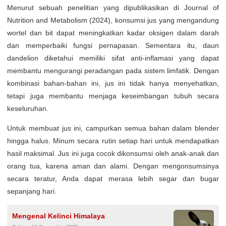
Menurut sebuah penelitian yang dipublikasikan di Journal of
Nutrition and Metabolism (2024), konsumsi jus yang mengandung
wortel dan bit dapat meningkatkan kadar oksigen dalam darah
dan memperbaiki fungsi pernapasan. Sementara itu, daun
dandelion diketahui memiliki sifat anti-inflamasi yang dapat
membantu mengurangi peradangan pada sistem limfatik. Dengan
kombinasi bahan-bahan ini, jus ini tidak hanya menyehatkan,
tetapi juga membantu menjaga keseimbangan tubuh secara
keseluruhan.
Untuk membuat jus ini, campurkan semua bahan dalam blender
hingga halus. Minum secara rutin setiap hari untuk mendapatkan
hasil maksimal. Jus ini juga cocok dikonsumsi oleh anak-anak dan
orang tua, karena aman dan alami. Dengan mengonsumsinya
secara teratur, Anda dapat merasa lebih segar dan bugar
sepanjang hari.
Mengenal Kelinci Himalaya