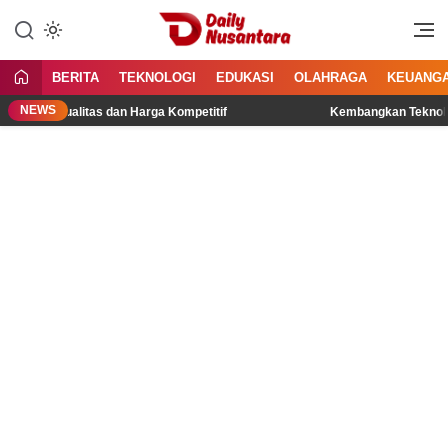
Lewati
ke
Menyajikan Fakta, Menginspirasi
Daily Nusantara
konten
Bangsa
BERITA
TEKNOLOGI
EDUKASI
OLAHRAGA
KEUANG
NEWS
Berkualitas dan Harga Kompetitif
Kembangkan Teknologi Pengh