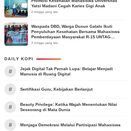
Promosi Kesehatan Mahasiswa Universitas
Yatsi Madani Cegah Karies Gigi Anak
2 minggu yang lalu
Waspada DBD, Warga Dusun Galalo Ikuti
Penyuluhan Kesehatan Bersama Mahasiswa
Pemberdayaan Masyarakat R-15 UNTAG
Surabaya 2026
3 minggu yang lalu
DAILY KOPI
Jejak Digital Tak Pernah Lupa: Belajar Menjadi
#
Manusia di Ruang Digital
#
Sertifikasi Guru, Kebijakan Berlanjut
Beauty Privilege: Ketika Wajah Menentukan Nilai
#
Seseorang di Mata Dunia
#
Menjaga Demokrasi Melalui Partisipasi Mahasiswa