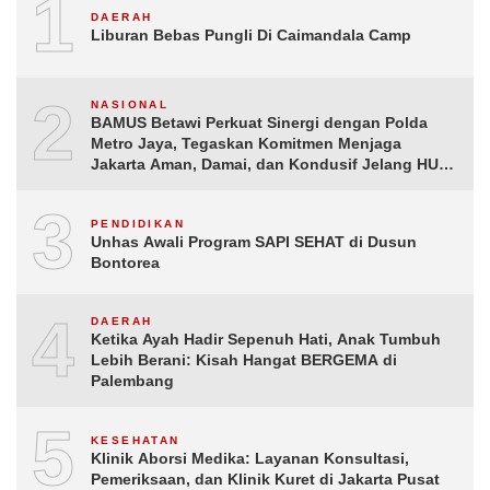
1
DAERAH
Liburan Bebas Pungli Di Caimandala Camp
2
NASIONAL
BAMUS Betawi Perkuat Sinergi dengan Polda
Metro Jaya, Tegaskan Komitmen Menjaga
Jakarta Aman, Damai, dan Kondusif Jelang HUT
ke-81 Republik Indonesia
3
PENDIDIKAN
Unhas Awali Program SAPI SEHAT di Dusun
Bontorea
4
DAERAH
Ketika Ayah Hadir Sepenuh Hati, Anak Tumbuh
Lebih Berani: Kisah Hangat BERGEMA di
Palembang
5
KESEHATAN
Klinik Aborsi Medika: Layanan Konsultasi,
Pemeriksaan, dan Klinik Kuret di Jakarta Pusat