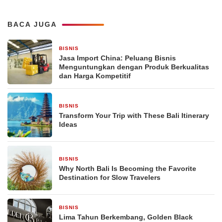
BACA JUGA
BISNIS
2 jam yang lalu
Jasa Import China: Peluang Bisnis
Menguntungkan dengan Produk Berkualitas
dan Harga Kompetitif
BISNIS
22 jam yang lalu
Transform Your Trip with These Bali Itinerary
Ideas
BISNIS
22 jam yang lalu
Why North Bali Is Becoming the Favorite
Destination for Slow Travelers
BISNIS
3 hari yang lalu
Lima Tahun Berkembang, Golden Black