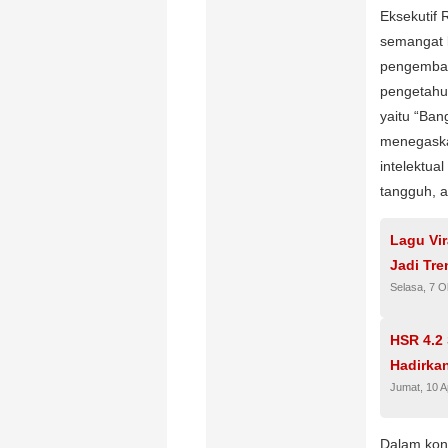
Eksekutif
semangat k
pengemban
pengetahu
yaitu “Ban
menegaska
intelektua
tangguh, a
Lagu Vir
Jadi Tre
Selasa, 7 O
HSR 4.2
Hadirkan
Jumat, 10 A
Dalam kon