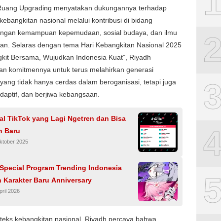
 Ruang Upgrading menyatakan dukungannya terhadap
ebangkitan nasional melalui kontribusi di bidang
gan kemampuan kepemudaan, sosial budaya, dan ilmu
an. Selaras dengan tema Hari Kebangkitan Nasional 2025
gkit Bersama, Wujudkan Indonesia Kuat”, Riyadh
n komitmennya untuk terus melahirkan generasi
l yang tidak hanya cerdas dalam beroganisasi, tetapi juga
daptif, dan berjiwa kebangsaan.
al TikTok yang Lagi Ngetren dan Bisa
n Baru
ktober 2025
 Special Program Trending Indonesia
 Karakter Baru Anniversary
pril 2026
teks kebangkitan nasional, Riyadh percaya bahwa