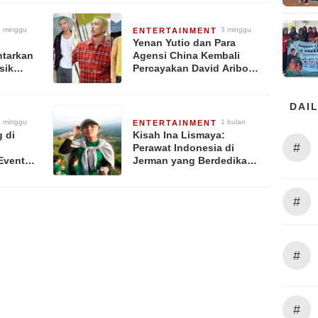
3 minggu
3 minggu
ENTERTAINMENT
ang lalu
yang lalu
Yenan Yutio dan Para
tarkan
Agensi China Kembali
sik
Percayakan David Aribowo
an
sebagai Asisten, Miliki
Magnetic Personality dan
DAIL
Kreativitas dalam
Menciptakan Strategi
4 minggu
1 bulan
ENTERTAINMENT
Promosi
ang lalu
yang lalu
g di
Kisah Ina Lismaya:
#
Perawat Indonesia di
Event
Jerman yang Berdedikasi
angkah
Membangun Generasi
nti
Melalui Edukasi
#
#
#