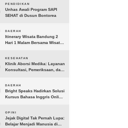
Jakarta Aman, Damai, dan
6
PENDIDIKAN
Kondusif Jelang HUT ke-81
Unhas Awali Program SAPI
Republik Indonesia
SEHAT di Dusun Bontorea
7
DAERAH
Itinerary Wisata Bandung 2
Hari 1 Malam Bersama Wisata
Happy
8
KESEHATAN
Klinik Aborsi Medika: Layanan
Konsultasi, Pemeriksaan, dan
Klinik Kuret di Jakarta Pusat
9
DAERAH
Bright Speaks Hadirkan Solusi
Kursus Bahasa Inggris Online
1-on-1 Interaktif untuk
Tingkatkan Kepercayaan Diri
10
OPINI
Bicara
Jejak Digital Tak Pernah Lupa:
Belajar Menjadi Manusia di