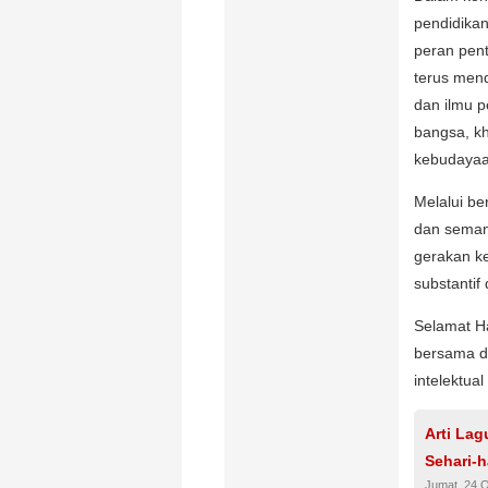
pendidika
peran pent
terus men
dan ilmu 
bangsa, kh
kebudayaan
Melalui be
dan semang
gerakan ke
substantif
Selamat Ha
bersama da
intelektual
Arti La
Sehari-h
Jumat, 24 