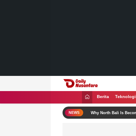
Lewati
ke
konten
Daily Nusantara
Menyajikan Fakta, Menginspirasi Ban
Berita
Teknologi
se Bali Itinerary Ideas
Why North Bali Is Becoming the F
NEWS