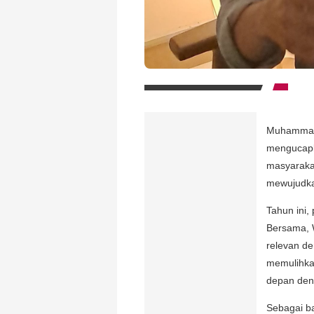
Muhammad 
mengucapk
masyaraka
mewujudka
Tahun ini,
Bersama, 
relevan de
memulihkan
depan den
Sebagai ba