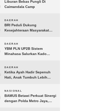
1
Liburan Bebas Pungli Di
Caimandala Camp
2
DAERAH
BRI Peduli Dukung
Kesejahteraan Masyarakat
Lewat Bantuan Sembako di
Probolinggo
3
DAERAH
YBM PLN UP2B Sistem
Minahasa Salurkan Kado
Muharram 1448 H bagi 45
Anak Yatim dan Dhuafa
4
DAERAH
Tomohon
Ketika Ayah Hadir Sepenuh
Hati, Anak Tumbuh Lebih
Berani: Kisah Hangat
BERGEMA di Palembang
5
NASIONAL
BAMUS Betawi Perkuat Sinergi
dengan Polda Metro Jaya,
Tegaskan Komitmen Menjaga