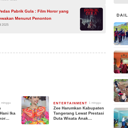
edas Pabrik Gula : Film Horor yang
DAI
wakan Menurut Penonton
il 2025
1 minggu
1 minggu
ENTERTAINMENT
ang lalu
yang lalu
n
Zee Harumkan Kabupaten
Hani Ika
Tangerang Lewat Prestasi
kor
Duta Wisata Anak
Setelah
Indonesia 2026