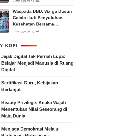
Anak
2 minggu yang lalu
Waspada DBD, Warga Dusun
Galalo Ikuti Penyuluhan
Kesehatan Bersama
Mahasiswa Pemberdayaan
3 minggu yang lalu
Masyarakat R-15 UNTAG
Surabaya 2026
Y KOPI
Jejak Digital Tak Pernah Lupa:
Belajar Menjadi Manusia di Ruang
Digital
Sertifikasi Guru, Kebijakan
Berlanjut
Beauty Privilege: Ketika Wajah
Menentukan Nilai Seseorang di
Mata Dunia
Menjaga Demokrasi Melalui
Partisipasi Mahasiswa