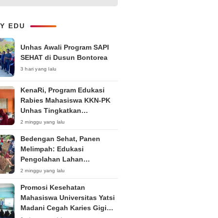
Ruang Digital
LY EDU
Unhas Awali Program SAPI
SEHAT di Dusun Bontorea
3 hari yang lalu
KenaRi, Program Edukasi
Rabies Mahasiswa KKN-PK
Unhas Tingkatkan
Kesadaran Siswa SD Negeri 4
2 minggu yang lalu
Maccorawalie
Bedengan Sehat, Panen
Melimpah: Edukasi
Pengolahan Lahan
Bedengan Organik bagi KWT
2 minggu yang lalu
dan Ibu PKK RT 04 RW 01
Promosi Kesehatan
Kelurahan Pakintelan
Mahasiswa Universitas Yatsi
Madani Cegah Karies Gigi