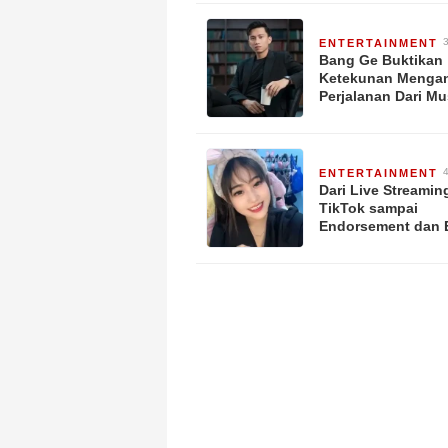
Lulus
ENTERTAINMENT
y
Bang Ge Buktikan
Ketekunan Mengan
Perjalanan Dari Mu
Menuju Kesukses
ENTERTAINMENT
y
Dari Live Streamin
TikTok sampai
Endorsement dan 
Resmi: Langkah-l
Sukses Melinda Ya
Pandiangan