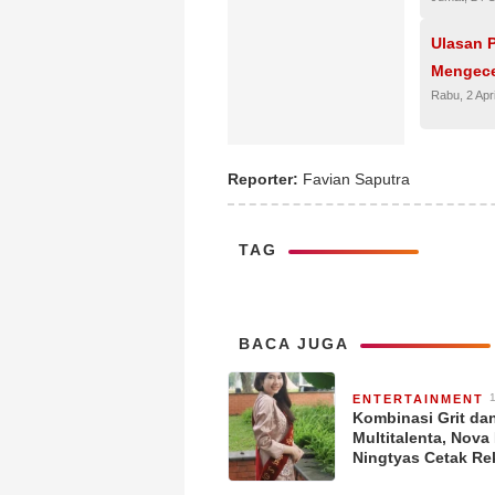
Ulasan P
Mengece
Rabu, 2 Apr
Reporter:
Favian Saputra
TAG
BACA JUGA
ENTERTAINMENT
y
Kombinasi Grit da
Multitalenta, Nova 
Ningtyas Cetak Re
Kerja Dua Minggu 