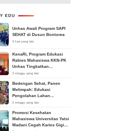
1-on-1 Interaktif untuk
Tingkatkan Kepercayaan Diri
Bicara
LY EDU
Unhas Awali Program SAPI
SEHAT di Dusun Bontorea
3 hari yang lalu
KenaRi, Program Edukasi
Rabies Mahasiswa KKN-PK
Unhas Tingkatkan
Kesadaran Siswa SD Negeri 4
2 minggu yang lalu
Maccorawalie
Bedengan Sehat, Panen
Melimpah: Edukasi
Pengolahan Lahan
Bedengan Organik bagi KWT
2 minggu yang lalu
dan Ibu PKK RT 04 RW 01
Promosi Kesehatan
Kelurahan Pakintelan
Mahasiswa Universitas Yatsi
Madani Cegah Karies Gigi