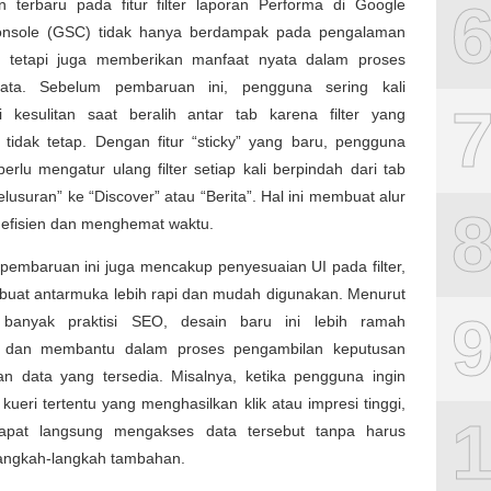
 terbaru pada fitur filter laporan Performa di Google
nsole (GSC) tidak hanya berdampak pada pengalaman
 tetapi juga memberikan manfaat nyata dalam proses
data. Sebelum pembaruan ini, pengguna sering kali
 kesulitan saat beralih antar tab karena filter yang
 tidak tetap. Dengan fitur “sticky” yang baru, pengguna
 perlu mengatur ulang filter setiap kali berpindah dari tab
elusuran” ke “Discover” atau “Berita”. Hal ini membuat alur
h efisien dan menghemat waktu.
, pembaruan ini juga mencakup penyesuaian UI pada filter,
uat antarmuka lebih rapi dan mudah digunakan. Menurut
 banyak praktisi SEO, desain baru ini lebih ramah
 dan membantu dalam proses pengambilan keputusan
an data yang tersedia. Misalnya, ketika pengguna ingin
ueri tertentu yang menghasilkan klik atau impresi tinggi,
apat langsung mengakses data tersebut tanpa harus
langkah-langkah tambahan.