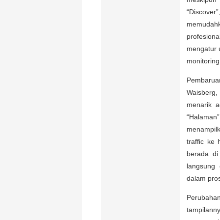
“Discove
memudahka
profesiona
mengatur u
monitoring
Pembaruan
Waisberg,
menarik a
“Halaman
menampilk
traffic ke
berada di
langsung 
dalam pros
Perubaha
tampilanny