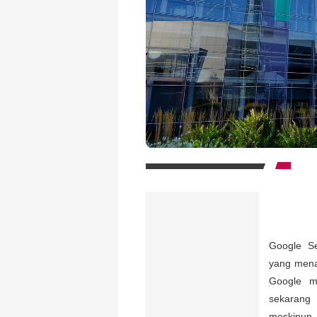
Google S
yang mena
Google m
sekarang “
meskipun 