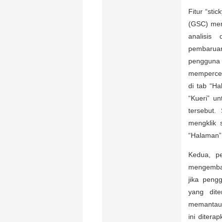
Fitur “sti
(GSC) mem
analisis
pembaruan
pengguna 
mempercepa
di tab “H
“Kueri” u
tersebut.
mengklik 
“Halaman” 
Kedua, pe
mengembal
jika peng
yang dite
memantau 
ini ditera