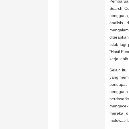
Pembaruan
Search Co
pengguna,
analisis 
mengalami
diterapkan
tidak lagi
“Hasil Pen
kerja lebi
Selain itu
yang memb
pendapat
pengguna
berdasark
mengecek k
mereka d
melewati 