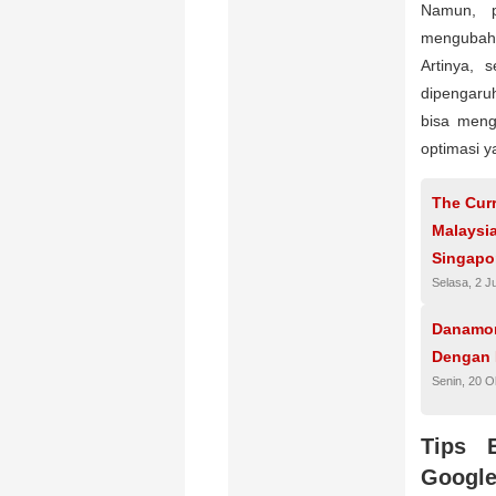
Namun, p
mengubah 
Artinya, 
dipengaruh
bisa meng
optimasi ya
The Curr
Malaysia
Singapo
Selasa, 2 J
Danamon
Dengan 
Senin, 20 O
Tips 
Google