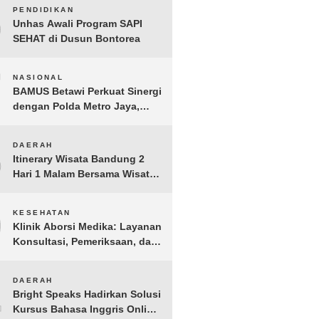
BERGEMA di Palembang
6
PENDIDIKAN
Unhas Awali Program SAPI
SEHAT di Dusun Bontorea
7
NASIONAL
BAMUS Betawi Perkuat Sinergi
dengan Polda Metro Jaya,
Tegaskan Komitmen Menjaga
Jakarta Aman, Damai, dan
8
DAERAH
Kondusif Jelang HUT ke-81
Itinerary Wisata Bandung 2
Republik Indonesia
Hari 1 Malam Bersama Wisata
Happy
9
KESEHATAN
Klinik Aborsi Medika: Layanan
Konsultasi, Pemeriksaan, dan
Klinik Kuret di Jakarta Pusat
10
DAERAH
Bright Speaks Hadirkan Solusi
Kursus Bahasa Inggris Online