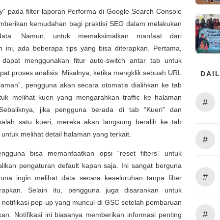
cky” pada filter laporan Performa di Google Search Console
berikan kemudahan bagi praktisi SEO dalam melakukan
 data. Namun, untuk memaksimalkan manfaat dari
 ini, ada beberapa tips yang bisa diterapkan. Pertama,
dapat menggunakan fitur auto-switch antar tab untuk
t proses analisis. Misalnya, ketika mengklik sebuah URL
DAIL
alaman”, pengguna akan secara otomatis dialihkan ke tab
ntuk melihat kueri yang mengarahkan traffic ke halaman
#
 Sebaliknya, jika pengguna berada di tab “Kueri” dan
salah satu kueri, mereka akan langsung beralih ke tab
untuk melihat detail halaman yang terkait.
#
ngguna bisa memanfaatkan opsi “reset filters” untuk
ikan pengaturan default kapan saja. Ini sangat berguna
#
guna ingin melihat data secara keseluruhan tanpa filter
rapkan. Selain itu, pengguna juga disarankan untuk
notifikasi pop-up yang muncul di GSC setelah pembaruan
#
pkan. Notifikasi ini biasanya memberikan informasi penting