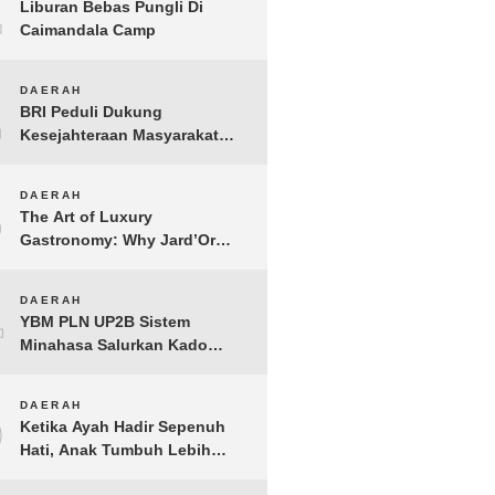
1
Liburan Bebas Pungli Di
Caimandala Camp
2
DAERAH
BRI Peduli Dukung
Kesejahteraan Masyarakat
Lewat Bantuan Sembako di
Probolinggo
3
DAERAH
The Art of Luxury
Gastronomy: Why Jard’Or
defines the Best Fine Dining
in Nusa Dua
4
DAERAH
YBM PLN UP2B Sistem
Minahasa Salurkan Kado
Muharram 1448 H bagi 45
Anak Yatim dan Dhuafa
5
DAERAH
Tomohon
Ketika Ayah Hadir Sepenuh
Hati, Anak Tumbuh Lebih
Berani: Kisah Hangat