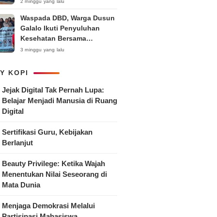
Anak
2 minggu yang lalu
Waspada DBD, Warga Dusun
Galalo Ikuti Penyuluhan
Kesehatan Bersama
Mahasiswa Pemberdayaan
3 minggu yang lalu
Masyarakat R-15 UNTAG
Surabaya 2026
Y KOPI
Jejak Digital Tak Pernah Lupa:
Belajar Menjadi Manusia di Ruang
Digital
Sertifikasi Guru, Kebijakan
Berlanjut
Beauty Privilege: Ketika Wajah
Menentukan Nilai Seseorang di
Mata Dunia
Menjaga Demokrasi Melalui
Partisipasi Mahasiswa