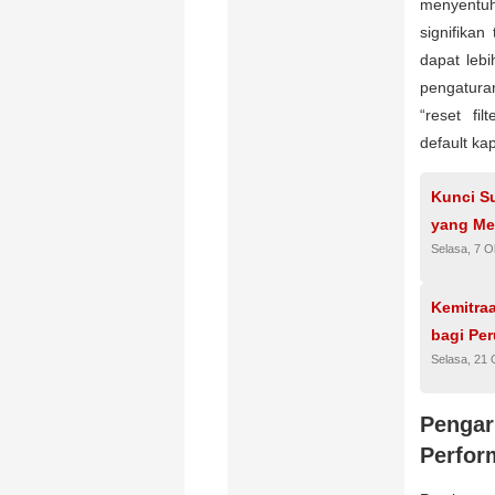
menyentuh
signifika
dapat lebi
pengatura
“reset fi
default ka
Kunci Su
yang Me
Selasa, 7 O
Kemitraa
bagi Pe
Selasa, 21 
Penga
Perfor