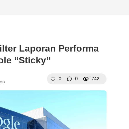
Filter Laporan Performa
le “Sticky”
0
0
742
WIB