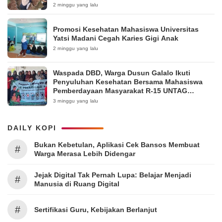
Pakintelan
2 minggu yang lalu
Promosi Kesehatan Mahasiswa Universitas
Yatsi Madani Cegah Karies Gigi Anak
2 minggu yang lalu
Waspada DBD, Warga Dusun Galalo Ikuti
Penyuluhan Kesehatan Bersama Mahasiswa
Pemberdayaan Masyarakat R-15 UNTAG
Surabaya 2026
3 minggu yang lalu
DAILY KOPI
Bukan Kebetulan, Aplikasi Cek Bansos Membuat
#
Warga Merasa Lebih Didengar
Jejak Digital Tak Pernah Lupa: Belajar Menjadi
#
Manusia di Ruang Digital
#
Sertifikasi Guru, Kebijakan Berlanjut