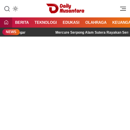
Lewati
ke
Menyajikan Fakta, Menginspirasi
Daily Nusantara
konten
Bangsa
BERITA
TEKNOLOGI
EDUKASI
OLAHRAGA
KEUANG
NEWS
 Didengar
Mercure Serpong Alam Sutera Rayakan Semangat Ke