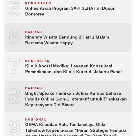
5
PENDIDIKAN
Unhas Awali Program SAPI SEHAT di Dusun
Bontorea
6
DAERAH
Itinerary Wisata Bandung 2 Hari 1 Malam
Bersama Wisata Happy
7
KESEHATAN
Klinik Aborsi Medika: Layanan Konsultasi,
Pemeriksaan, dan Klinik Kuret di Jakarta Pusat
8
DAERAH
Bright Speaks Hadirkan Solusi Kursus Bahasa
Inggris Online 1-on-1 Interaktif untuk Tingkatkan
Kepercayaan Diri Bicara
9
NASIONAL
GEMA Keadilan Kab. Tasikmalaya Gelar
Talkshow Kepemudaan “Peran Strategis Pemuda
dalam Upaya Bela Negara di Era Post-Truth”