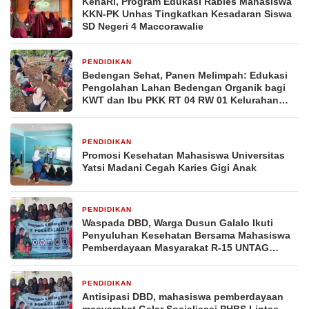
KenaRi, Program Edukasi Rabies Mahasiswa
KKN-PK Unhas Tingkatkan Kesadaran Siswa
SD Negeri 4 Maccorawalie
PENDIDIKAN
2 minggu yang lalu
Bedengan Sehat, Panen Melimpah: Edukasi
Pengolahan Lahan Bedengan Organik bagi
KWT dan Ibu PKK RT 04 RW 01 Kelurahan
Pakintelan
PENDIDIKAN
2 minggu yang lalu
Promosi Kesehatan Mahasiswa Universitas
Yatsi Madani Cegah Karies Gigi Anak
PENDIDIKAN
3 minggu yang lalu
Waspada DBD, Warga Dusun Galalo Ikuti
Penyuluhan Kesehatan Bersama Mahasiswa
Pemberdayaan Masyarakat R-15 UNTAG
Surabaya 2026
PENDIDIKAN
3 minggu yang lalu
Antisipasi DBD, mahasiswa pemberdayaan
masyarakat Gelar Sosialisasi PHBS Lintas