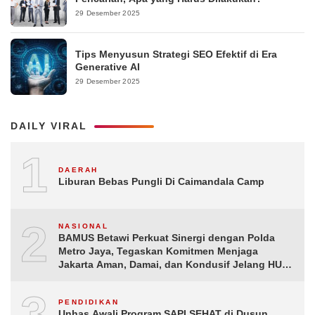
29 Desember 2025
Tips Menyusun Strategi SEO Efektif di Era
Generative AI
29 Desember 2025
DAILY VIRAL
1
DAERAH
Liburan Bebas Pungli Di Caimandala Camp
2
NASIONAL
BAMUS Betawi Perkuat Sinergi dengan Polda
Metro Jaya, Tegaskan Komitmen Menjaga
Jakarta Aman, Damai, dan Kondusif Jelang HUT
ke-81 Republik Indonesia
3
PENDIDIKAN
Unhas Awali Program SAPI SEHAT di Dusun