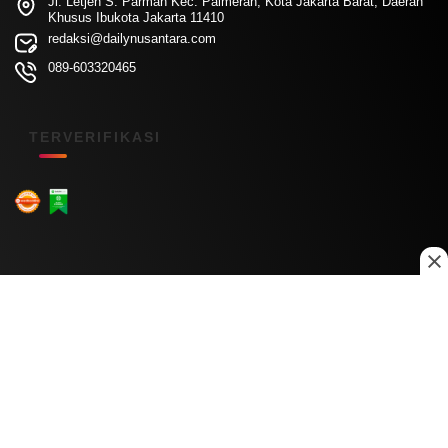
Jl. Letjen S. Parman Kec. Palmerah, Kota Jakarta Barat, Daerah
Khusus Ibukota Jakarta 11410
redaksi@dailynusantara.com
089-603320465
TERVERIFIKASI
Menu Kanal
Nasional
Daerah
Ekonomi
Pendidikan
Internasional
Hiburan
Olahraga
Teknologi
Keuangan
Menu Informasi
Tentang Kami
Redaksi
Kontak Kami
Kebijakan Privasi
Disclaimer
Pedoman Media Siber