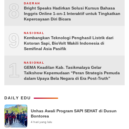
8
DAERAH
Bright Speaks Hadirkan Solusi Kursus Bahasa
Inggris Online 1-on-1 Interaktif untuk Tingkatkan
Kepercayaan Diri Bicara
9
NASIONAL
Kembangkan Teknologi Penghasil Listrik dari
Kotoran Sapi, BioVolt Wakili Indonesia di
Semifinal Asia Pasifik
10
NASIONAL
GEMA Keadilan Kab. Tasikmalaya Gelar
Talkshow Kepemudaan “Peran Strategis Pemuda
dalam Upaya Bela Negara di Era Post-Truth”
DAILY EDU
Unhas Awali Program SAPI SEHAT di Dusun
Bontorea
4 hari yang lalu