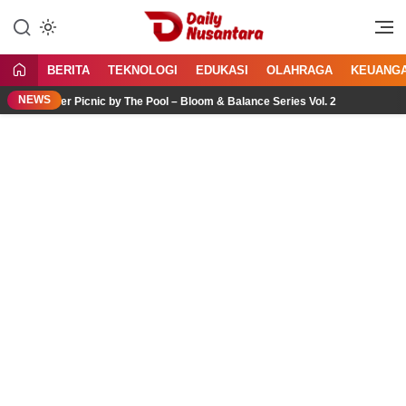
Lewati
ke
Menyajikan Fakta, Menginspirasi
Daily Nusantara
konten
Bangsa
BERITA
TEKNOLOGI
EDUKASI
OLAHRAGA
KEUANG
NEWS
Flower Picnic by The Pool – Bloom & Balance Series Vol. 2