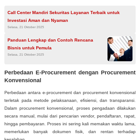
Call Center Mandiri Sekuritas Layanan Terbaik untuk
Investasi Aman dan Nyaman
Selasa, 21 Oktober 2025
Panduan Lengkap dan Contoh Rencana
Bisnis untuk Pemula
Selasa, 21 Oktober 2025
Perbedaan E-Procurement dengan Procurement
Konvensional
Perbedaan antara e-procurement dan procurement konvensional
terletak pada metode pelaksanaan, efisiensi, dan transparansi.
Dalam procurement konvensional, proses pengadaan dilakukan
secara manual, mulai dari pencarian vendor, pendaftaran, rapat,
hingga pembayaran. Proses ini sering kali memakan waktu lama,
memerlukan banyak dokumen fisik, dan rentan terhadap
kesalahan.