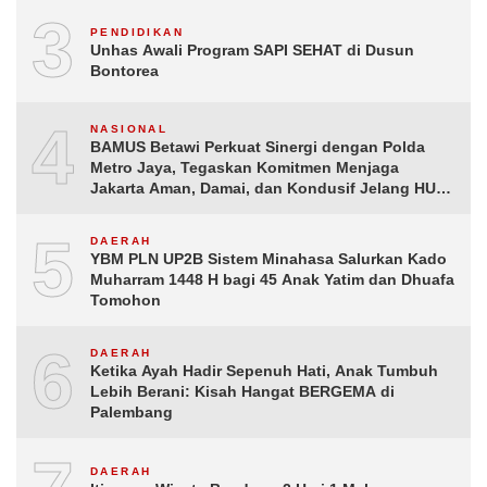
3
PENDIDIKAN
Unhas Awali Program SAPI SEHAT di Dusun
Bontorea
4
NASIONAL
BAMUS Betawi Perkuat Sinergi dengan Polda
Metro Jaya, Tegaskan Komitmen Menjaga
Jakarta Aman, Damai, dan Kondusif Jelang HUT
ke-81 Republik Indonesia
5
DAERAH
YBM PLN UP2B Sistem Minahasa Salurkan Kado
Muharram 1448 H bagi 45 Anak Yatim dan Dhuafa
Tomohon
6
DAERAH
Ketika Ayah Hadir Sepenuh Hati, Anak Tumbuh
Lebih Berani: Kisah Hangat BERGEMA di
Palembang
DAERAH