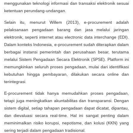
menggunakan teknologi informasi dan transaksi elektronik sesuai
ketentuan perundang-undangan.
Selain itu, menurut Willem (2013), e-procurement adalah
pelaksanaan pengadaan barang dan jasa melalui jaringan
elektronik, seperti internet atau electronic data interchange (EDI).
Dalam konteks Indonesia, e-procurement sudah diterapkan dalam
berbagai instansi pemerintah dan perusahaan besar, terutama
melalui Sistem Pengadaan Secara Elektronik (SPSE). Platform ini
memungkinkan seluruh proses pengadaan, mulai dari identifikasi
kebutuhan hingga pembayaran, dilakukan secara online dan
terintegrasi.
E-procurement tidak hanya memudahkan proses pengadaan,
tetapi juga meningkatkan akuntabilitas dan transparansi. Dengan
sistem digital, setiap tahapan pengadaan dapat dicatat, dipantau,
dan dievaluasi secara real-time. Hal ini sangat penting dalam
meminimalkan risiko korupsi, nepotisme, dan kolusi (KKN) yang
sering terjadi dalam pengadaan tradisional.