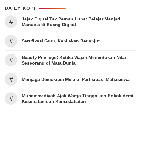
DAILY KOPI
Jejak Digital Tak Pernah Lupa: Belajar Menjadi
#
Manusia di Ruang Digital
#
Sertifikasi Guru, Kebijakan Berlanjut
Beauty Privilege: Ketika Wajah Menentukan Nilai
#
Seseorang di Mata Dunia
#
Menjaga Demokrasi Melalui Partisipasi Mahasiswa
Muhammadiyah Ajak Warga Tinggalkan Rokok demi
#
Kesehatan dan Kemaslahatan