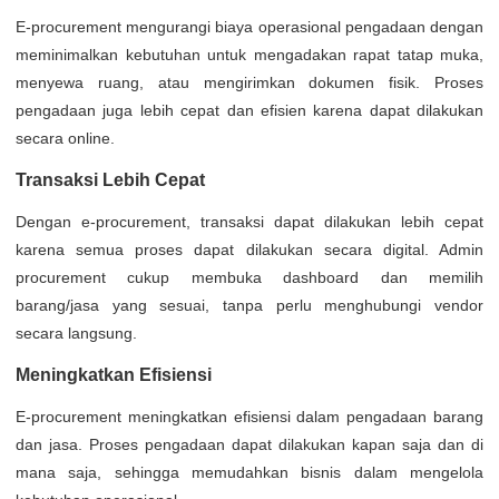
E-procurement mengurangi biaya operasional pengadaan dengan
meminimalkan kebutuhan untuk mengadakan rapat tatap muka,
menyewa ruang, atau mengirimkan dokumen fisik. Proses
pengadaan juga lebih cepat dan efisien karena dapat dilakukan
secara online.
Transaksi Lebih Cepat
Dengan e-procurement, transaksi dapat dilakukan lebih cepat
karena semua proses dapat dilakukan secara digital. Admin
procurement cukup membuka dashboard dan memilih
barang/jasa yang sesuai, tanpa perlu menghubungi vendor
secara langsung.
Meningkatkan Efisiensi
E-procurement meningkatkan efisiensi dalam pengadaan barang
dan jasa. Proses pengadaan dapat dilakukan kapan saja dan di
mana saja, sehingga memudahkan bisnis dalam mengelola