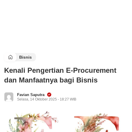
Bisnis
Kenali Pengertian E-Procurement
dan Manfaatnya bagi Bisnis
Favian Saputra
Selasa, 14 Oktober 2025 - 18:27 WIB