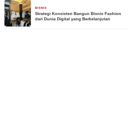
BISNIS
4 minggu yang lalu
Strategi Konsisten Bangun Bisnis Fashion
dari Dunia Digital yang Berkelanjutan