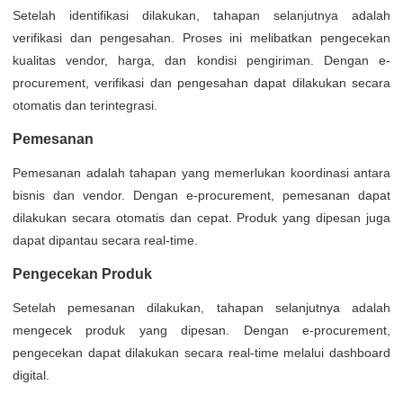
Setelah identifikasi dilakukan, tahapan selanjutnya adalah
verifikasi dan pengesahan. Proses ini melibatkan pengecekan
kualitas vendor, harga, dan kondisi pengiriman. Dengan e-
procurement, verifikasi dan pengesahan dapat dilakukan secara
otomatis dan terintegrasi.
Pemesanan
Pemesanan adalah tahapan yang memerlukan koordinasi antara
bisnis dan vendor. Dengan e-procurement, pemesanan dapat
dilakukan secara otomatis dan cepat. Produk yang dipesan juga
dapat dipantau secara real-time.
Pengecekan Produk
Setelah pemesanan dilakukan, tahapan selanjutnya adalah
mengecek produk yang dipesan. Dengan e-procurement,
pengecekan dapat dilakukan secara real-time melalui dashboard
digital.