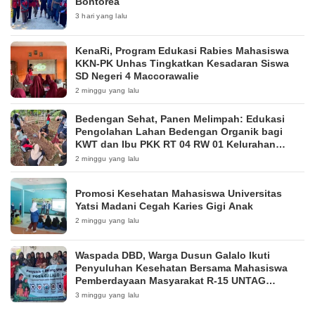
Bontorea
3 hari yang lalu
KenaRi, Program Edukasi Rabies Mahasiswa
KKN-PK Unhas Tingkatkan Kesadaran Siswa
SD Negeri 4 Maccorawalie
2 minggu yang lalu
Bedengan Sehat, Panen Melimpah: Edukasi
Pengolahan Lahan Bedengan Organik bagi
KWT dan Ibu PKK RT 04 RW 01 Kelurahan
Pakintelan
2 minggu yang lalu
Promosi Kesehatan Mahasiswa Universitas
Yatsi Madani Cegah Karies Gigi Anak
2 minggu yang lalu
Waspada DBD, Warga Dusun Galalo Ikuti
Penyuluhan Kesehatan Bersama Mahasiswa
Pemberdayaan Masyarakat R-15 UNTAG
Surabaya 2026
3 minggu yang lalu