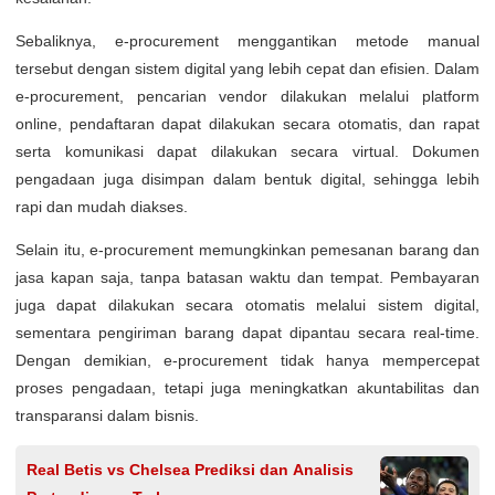
Sebaliknya, e-procurement menggantikan metode manual
tersebut dengan sistem digital yang lebih cepat dan efisien. Dalam
e-procurement, pencarian vendor dilakukan melalui platform
online, pendaftaran dapat dilakukan secara otomatis, dan rapat
serta komunikasi dapat dilakukan secara virtual. Dokumen
pengadaan juga disimpan dalam bentuk digital, sehingga lebih
rapi dan mudah diakses.
Selain itu, e-procurement memungkinkan pemesanan barang dan
jasa kapan saja, tanpa batasan waktu dan tempat. Pembayaran
juga dapat dilakukan secara otomatis melalui sistem digital,
sementara pengiriman barang dapat dipantau secara real-time.
Dengan demikian, e-procurement tidak hanya mempercepat
proses pengadaan, tetapi juga meningkatkan akuntabilitas dan
transparansi dalam bisnis.
Real Betis vs Chelsea Prediksi dan Analisis