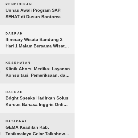
Jakarta Aman, Damai, dan
6
PENDIDIKAN
Kondusif Jelang HUT ke-81
Unhas Awali Program SAPI
Republik Indonesia
SEHAT di Dusun Bontorea
7
DAERAH
Itinerary Wisata Bandung 2
Hari 1 Malam Bersama Wisata
Happy
8
KESEHATAN
Klinik Aborsi Medika: Layanan
Konsultasi, Pemeriksaan, dan
Klinik Kuret di Jakarta Pusat
9
DAERAH
Bright Speaks Hadirkan Solusi
Kursus Bahasa Inggris Online
1-on-1 Interaktif untuk
Tingkatkan Kepercayaan Diri
10
NASIONAL
Bicara
GEMA Keadilan Kab.
Tasikmalaya Gelar Talkshow