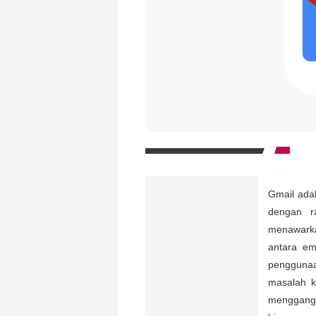
Gmail adal
dengan ra
menawarka
antara em
penggunaa
masalah k
mengganggu