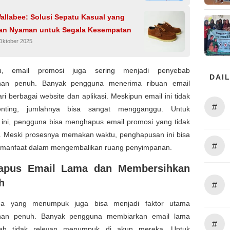
allabee: Solusi Sepatu Kasual yang
an Nyaman untuk Segala Kesempatan
Oktober 2025
tu, email promosi juga sering menjadi penyebab
DAIL
nan penuh. Banyak pengguna menerima ribuan email
ri berbagai website dan aplikasi. Meskipun email ini tidak
#
penting, jumlahnya bisa sangat mengganggu. Untuk
 ini, pengguna bisa menghapus email promosi yang tidak
n. Meski prosesnya memakan waktu, penghapusan ini bisa
#
rmanfaat dalam mengembalikan ruang penyimpanan.
apus Email Lama dan Membersihkan
h
#
ma yang menumpuk juga bisa menjadi faktor utama
nan penuh. Banyak pengguna membiarkan email lama
#
ah tidak relevan menumpuk di akun mereka. Untuk