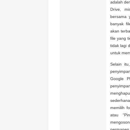
adalah den
Drive, m
bersama y
banyak fi
akan terba
file yang 
tidak lag
untuk memb
Selain it
penyimpa
Google P
penyimpa
menghapus
sederhan
memilih f
atau “Pi
mengoson
permanen