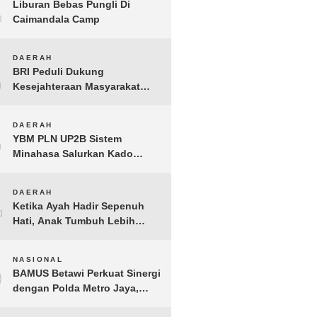
1
Liburan Bebas Pungli Di
Caimandala Camp
2
DAERAH
BRI Peduli Dukung
Kesejahteraan Masyarakat
Lewat Bantuan Sembako di
Probolinggo
3
DAERAH
YBM PLN UP2B Sistem
Minahasa Salurkan Kado
Muharram 1448 H bagi 45
Anak Yatim dan Dhuafa
4
DAERAH
Tomohon
Ketika Ayah Hadir Sepenuh
Hati, Anak Tumbuh Lebih
Berani: Kisah Hangat
BERGEMA di Palembang
5
NASIONAL
BAMUS Betawi Perkuat Sinergi
dengan Polda Metro Jaya,
Tegaskan Komitmen Menjaga