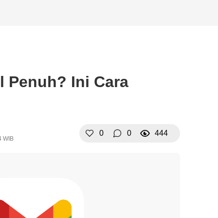
l Penuh? Ini Cara
0
0
444
4 WIB