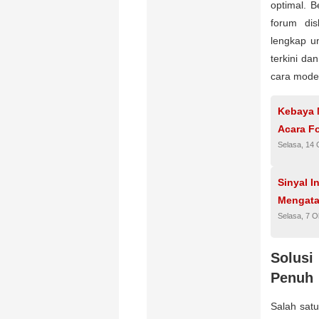
optimal. B
forum dis
lengkap u
terkini d
cara mode
Kebaya 
Acara F
Selasa, 14 
Sinyal 
Mengata
Selasa, 7 O
Solusi
Penuh
Salah sat