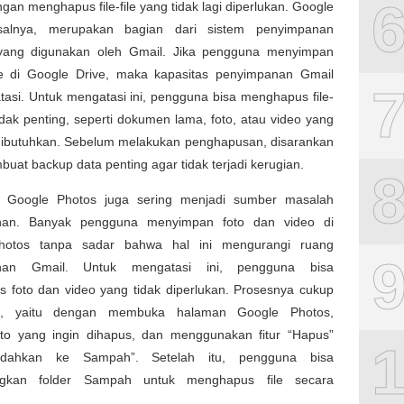
gan menghapus file-file yang tidak lagi diperlukan. Google
isalnya, merupakan bagian dari sistem penyimpanan
ang digunakan oleh Gmail. Jika pengguna menyimpan
le di Google Drive, maka kapasitas penyimpanan Gmail
tasi. Untuk mengatasi ini, pengguna bisa menghapus file-
tidak penting, seperti dokumen lama, foto, atau video yang
i dibutuhkan. Sebelum melakukan penghapusan, disarankan
uat backup data penting agar tidak terjadi kerugian.
u, Google Photos juga sering menjadi sumber masalah
nan. Banyak pengguna menyimpan foto dan video di
hotos tanpa sadar bahwa hal ini mengurangi ruang
nan Gmail. Untuk mengatasi ini, pengguna bisa
 foto dan video yang tidak diperlukan. Prosesnya cukup
a, yaitu dengan membuka halaman Google Photos,
oto yang ingin dihapus, dan menggunakan fitur “Hapus”
ndahkan ke Sampah”. Setelah itu, pengguna bisa
gkan folder Sampah untuk menghapus file secara
.