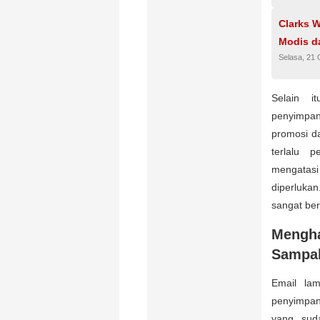
Clarks W
Modis d
Selasa, 21 
Selain i
penyimpa
promosi da
terlalu 
mengatasi
diperluka
sangat be
Mengh
Sampa
Email la
penyimpa
yang sud