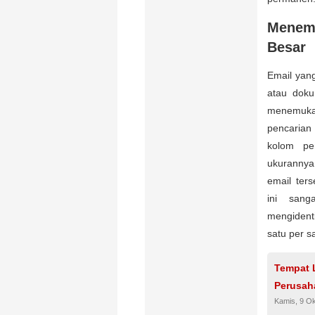
Menemu
Besar
Email yang
atau dok
menemukan
pencarian
kolom pe
ukurannya
email ter
ini sang
mengidenti
satu per s
Tempat 
Perusah
Kamis, 9 O