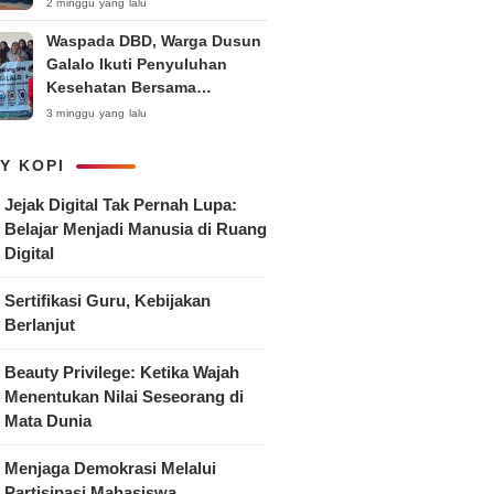
Anak
2 minggu yang lalu
Waspada DBD, Warga Dusun
Galalo Ikuti Penyuluhan
Kesehatan Bersama
Mahasiswa Pemberdayaan
3 minggu yang lalu
Masyarakat R-15 UNTAG
Surabaya 2026
Y KOPI
Jejak Digital Tak Pernah Lupa:
Belajar Menjadi Manusia di Ruang
Digital
Sertifikasi Guru, Kebijakan
Berlanjut
Beauty Privilege: Ketika Wajah
Menentukan Nilai Seseorang di
Mata Dunia
Menjaga Demokrasi Melalui
Partisipasi Mahasiswa