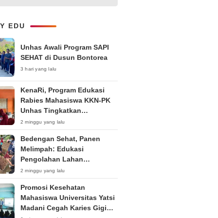
Kepemudaan “Peran Strategis
Pemuda dalam Upaya Bela
Negara di Era Post-Truth”
LY EDU
Unhas Awali Program SAPI
SEHAT di Dusun Bontorea
3 hari yang lalu
KenaRi, Program Edukasi
Rabies Mahasiswa KKN-PK
Unhas Tingkatkan
Kesadaran Siswa SD Negeri 4
2 minggu yang lalu
Maccorawalie
Bedengan Sehat, Panen
Melimpah: Edukasi
Pengolahan Lahan
Bedengan Organik bagi KWT
2 minggu yang lalu
dan Ibu PKK RT 04 RW 01
Promosi Kesehatan
Kelurahan Pakintelan
Mahasiswa Universitas Yatsi
Madani Cegah Karies Gigi