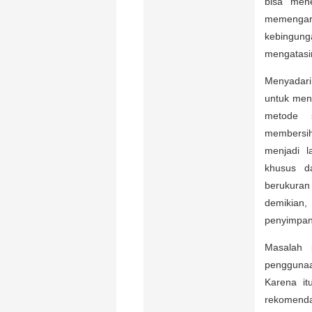
bisa mene
memengar
kebingung
mengatasi
Menyadari
untuk men
metode s
membersih
menjadi l
khusus d
berukuran
demikian,
penyimpan
Masalah 
penggunaan
Karena it
rekomenda