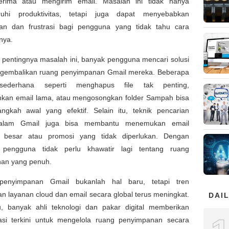
rima atau mengirim email. Masalah ini tidak hanya
uhi produktivitas, tetapi juga dapat menyebabkan
an dan frustrasi bagi pengguna yang tidak tahu cara
nya.
 pentingnya masalah ini, banyak pengguna mencari solusi
gembalikan ruang penyimpanan Gmail mereka. Beberapa
ederhana seperti menghapus file tak penting,
kan email lama, atau mengosongkan folder Sampah bisa
angkah awal yang efektif. Selain itu, teknik pencarian
alam Gmail juga bisa membantu menemukan email
 besar atau promosi yang tidak diperlukan. Dengan
 pengguna tidak perlu khawatir lagi tentang ruang
an yang penuh.
penyimpanan Gmail bukanlah hal baru, tetapi tren
 layanan cloud dan email secara global terus meningkat.
DAIL
u, banyak ahli teknologi dan pakar digital memberikan
si terkini untuk mengelola ruang penyimpanan secara