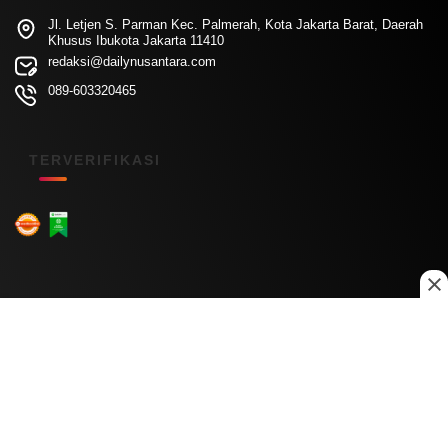
Jl. Letjen S. Parman Kec. Palmerah, Kota Jakarta Barat, Daerah
Khusus Ibukota Jakarta 11410
redaksi@dailynusantara.com
089-603320465
TERVERIFIKASI
Menu Kanal
Nasional
Daerah
Ekonomi
Pendidikan
Internasional
Hiburan
Olahraga
Teknologi
Keuangan
Menu Informasi
Tentang Kami
Redaksi
Kontak Kami
Kebijakan Privasi