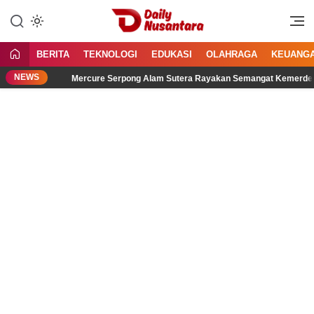
Lewati
ke
Menyajikan Fakta, Menginspirasi
Daily Nusantara
konten
Bangsa
BERITA
TEKNOLOGI
EDUKASI
OLAHRAGA
KEUANG
NEWS
Mercure Serpong Alam Sutera Rayakan Semangat Kemerdekaan melal