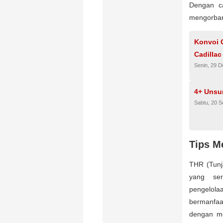
Dengan ca
mengorbank
Konvoi 
Cadillac
Senin, 29 
4+ Unsu
Sabtu, 20 
Tips M
THR (Tunj
yang ser
pengelol
bermanfaa
dengan me