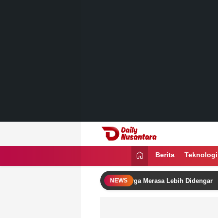
Lewati
ke
konten
Daily Nusantara
Menyajikan Fakta, Menginspirasi Ban
Berita
Teknologi
, Aplikasi Cek Bansos Membuat Warga Merasa Lebih Didengar
NEWS