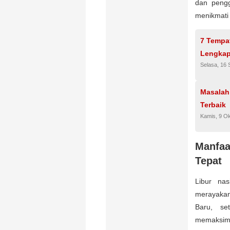
dan pengg
menikmati 
7 Tempa
Lengkap
Selasa, 16
Masalah
Terbaik
Kamis, 9 O
Manfaa
Tepat
Libur na
merayakan
Baru, se
memaksima