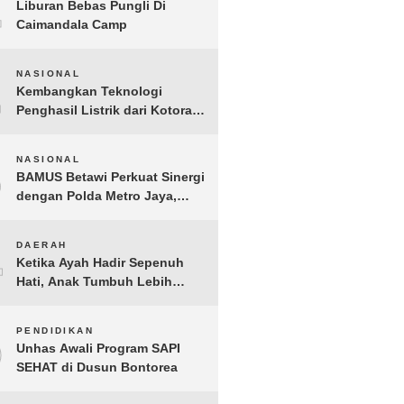
1
Liburan Bebas Pungli Di
Caimandala Camp
2
NASIONAL
Kembangkan Teknologi
Penghasil Listrik dari Kotoran
Sapi, BioVolt Wakili Indonesia
di Semifinal Asia Pasifik
3
NASIONAL
BAMUS Betawi Perkuat Sinergi
dengan Polda Metro Jaya,
Tegaskan Komitmen Menjaga
Jakarta Aman, Damai, dan
4
DAERAH
Kondusif Jelang HUT ke-81
Ketika Ayah Hadir Sepenuh
Republik Indonesia
Hati, Anak Tumbuh Lebih
Berani: Kisah Hangat
BERGEMA di Palembang
5
PENDIDIKAN
Unhas Awali Program SAPI
SEHAT di Dusun Bontorea