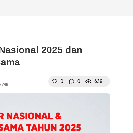
 Nasional 2025 dan
rsama
0
0
639
5 WIB