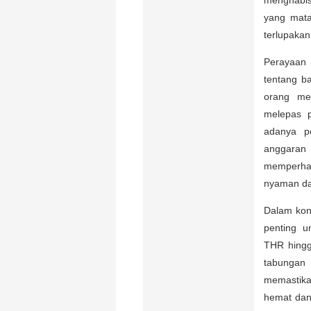
menghabis
yang mata
terlupakan
Perayaan l
tentang b
orang mem
melepas p
adanya pe
anggaran 
memperhat
nyaman da
Dalam kon
penting u
THR hingg
tabungan
memastika
hemat dan