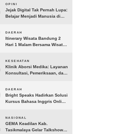
6
OPINI
Jejak Digital Tak Pernah Lupa:
Belajar Menjadi Manusia di
Ruang Digital
7
DAERAH
Itinerary Wisata Bandung 2
Hari 1 Malam Bersama Wisata
Happy
8
KESEHATAN
Klinik Aborsi Medika: Layanan
Konsultasi, Pemeriksaan, dan
Klinik Kuret di Jakarta Pusat
9
DAERAH
Bright Speaks Hadirkan Solusi
Kursus Bahasa Inggris Online
1-on-1 Interaktif untuk
Tingkatkan Kepercayaan Diri
10
NASIONAL
Bicara
GEMA Keadilan Kab.
Tasikmalaya Gelar Talkshow