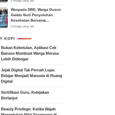
Anak
2 minggu yang lalu
Waspada DBD, Warga Dusun
Galalo Ikuti Penyuluhan
Kesehatan Bersama
Mahasiswa Pemberdayaan
3 minggu yang lalu
Masyarakat R-15 UNTAG
Surabaya 2026
Y KOPI
Bukan Kebetulan, Aplikasi Cek
Bansos Membuat Warga Merasa
Lebih Didengar
Jejak Digital Tak Pernah Lupa:
Belajar Menjadi Manusia di Ruang
Digital
Sertifikasi Guru, Kebijakan
Berlanjut
Beauty Privilege: Ketika Wajah
Menentukan Nilai Seseorang di