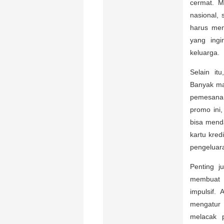
cermat. M
nasional, 
harus men
yang ingi
keluarga.
Selain it
Banyak ma
pemesanan
promo ini,
bisa mend
kartu kred
pengeluara
Penting j
membuat d
impulsif.
mengatur 
melacak p