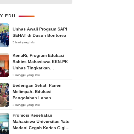
Kepemudaan “Peran Strategis
Pemuda dalam Upaya Bela
Negara di Era Post-Truth”
LY EDU
Unhas Awali Program SAPI
SEHAT di Dusun Bontorea
5 hari yang lalu
KenaRi, Program Edukasi
Rabies Mahasiswa KKN-PK
Unhas Tingkatkan
Kesadaran Siswa SD Negeri 4
2 minggu yang lalu
Maccorawalie
Bedengan Sehat, Panen
Melimpah: Edukasi
Pengolahan Lahan
Bedengan Organik bagi KWT
2 minggu yang lalu
dan Ibu PKK RT 04 RW 01
Promosi Kesehatan
Kelurahan Pakintelan
Mahasiswa Universitas Yatsi
Madani Cegah Karies Gigi