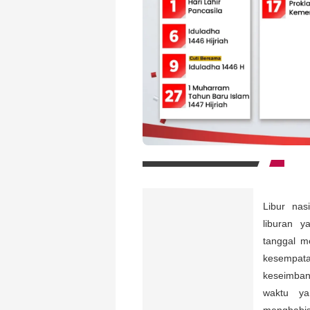
Libur na
liburan 
tanggal m
kesempata
keseimban
waktu ya