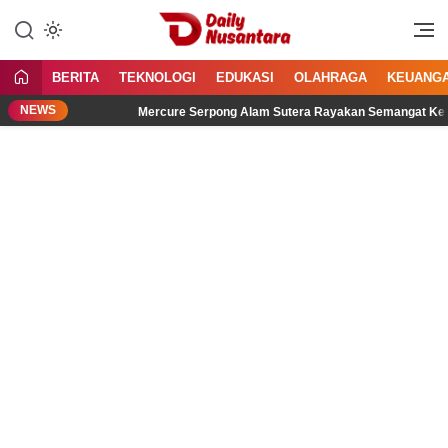
Lewati
ke
Menyajikan Fakta, Menginspirasi
Daily Nusantara
konten
Bangsa
BERITA
TEKNOLOGI
EDUKASI
OLAHRAGA
KEUANG
NEWS
Mercure Serpong Alam Sutera Rayakan Semangat Kemerdekaan