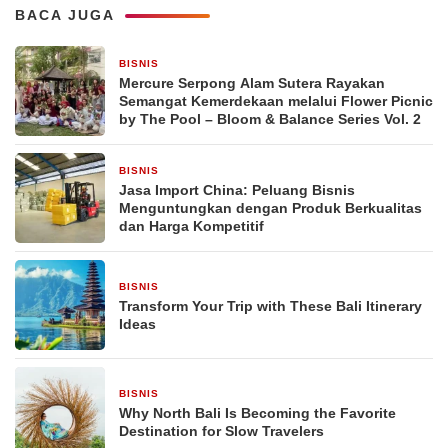
BACA JUGA
BISNIS
18 jam yang lalu
Mercure Serpong Alam Sutera Rayakan
Semangat Kemerdekaan melalui Flower Picnic
by The Pool – Bloom & Balance Series Vol. 2
BISNIS
19 jam yang lalu
Jasa Import China: Peluang Bisnis
Menguntungkan dengan Produk Berkualitas
dan Harga Kompetitif
BISNIS
2 hari yang lalu
Transform Your Trip with These Bali Itinerary
Ideas
BISNIS
2 hari yang lalu
Why North Bali Is Becoming the Favorite
Destination for Slow Travelers