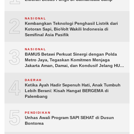
2
NASIONAL
Kembangkan Teknologi Penghasil Listrik dari
Kotoran Sapi, BioVolt Wakili Indonesia di
Semifinal Asia Pasifik
3
NASIONAL
BAMUS Betawi Perkuat Sinergi dengan Polda
Metro Jaya, Tegaskan Komitmen Menjaga
Jakarta Aman, Damai, dan Kondusif Jelang HUT
ke-81 Republik Indonesia
4
DAERAH
Ketika Ayah Hadir Sepenuh Hati, Anak Tumbuh
Lebih Berani: Kisah Hangat BERGEMA di
Palembang
5
PENDIDIKAN
Unhas Awali Program SAPI SEHAT di Dusun
Bontorea