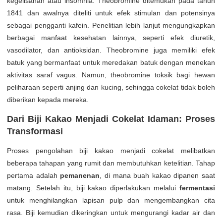
kegelisahan atau insomnia. Theobromine ditemukan pada tahun
1841 dan awalnya diteliti untuk efek stimulan dan potensinya
sebagai pengganti kafein. Penelitian lebih lanjut mengungkapkan
berbagai manfaat kesehatan lainnya, seperti efek diuretik,
vasodilator, dan antioksidan. Theobromine juga memiliki efek
batuk yang bermanfaat untuk meredakan batuk dengan menekan
aktivitas saraf vagus. Namun, theobromine toksik bagi hewan
peliharaan seperti anjing dan kucing, sehingga cokelat tidak boleh
diberikan kepada mereka.
Dari Biji Kakao Menjadi Cokelat Idaman: Proses
Transformasi
Proses pengolahan biji kakao menjadi cokelat melibatkan
beberapa tahapan yang rumit dan membutuhkan ketelitian. Tahap
pertama adalah
pemanenan
, di mana buah kakao dipanen saat
matang. Setelah itu, biji kakao diperlakukan melalui
fermentasi
untuk menghilangkan lapisan pulp dan mengembangkan cita
rasa. Biji kemudian dikeringkan untuk mengurangi kadar air dan