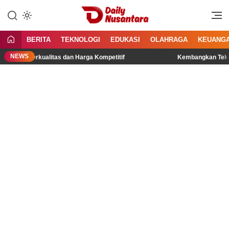
Lewati
ke
Menyajikan Fakta, Menginspirasi
Daily Nusantara
konten
Bangsa
BERITA
TEKNOLOGI
EDUKASI
OLAHRAGA
KEUANG
NEWS
uk Berkualitas dan Harga Kompetitif
Kembangkan Teknologi Pen