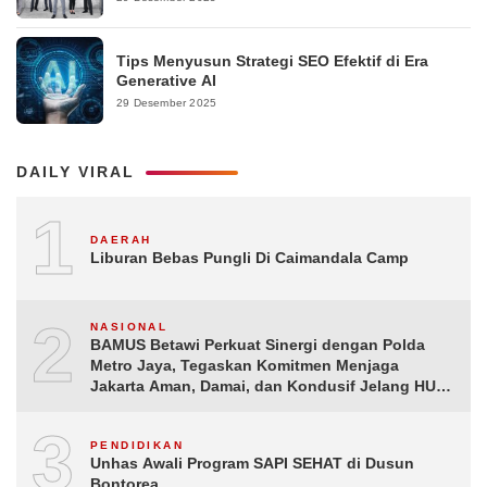
Tips Menyusun Strategi SEO Efektif di Era
Generative AI
29 Desember 2025
DAILY VIRAL
1
DAERAH
Liburan Bebas Pungli Di Caimandala Camp
2
NASIONAL
BAMUS Betawi Perkuat Sinergi dengan Polda
Metro Jaya, Tegaskan Komitmen Menjaga
Jakarta Aman, Damai, dan Kondusif Jelang HUT
ke-81 Republik Indonesia
3
PENDIDIKAN
Unhas Awali Program SAPI SEHAT di Dusun
Bontorea