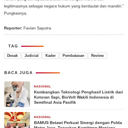
legitimasinya sebagai negara hukum yang berdaulat dan mandiri.”
Pungkasnya.
Reporter:
Favian Saputra
TAG
Desak
Judicial
Kader
Pembatasan
Review
BACA JUGA
NASIONAL
2 jam yang lalu
Kembangkan Teknologi Penghasil Listrik dari
Kotoran Sapi, BioVolt Wakili Indonesia di
Semifinal Asia Pasifik
NASIONAL
3 hari yang lalu
BAMUS Betawi Perkuat Sinergi dengan Polda
Metro Jaya, Tegaskan Komitmen Menjaga