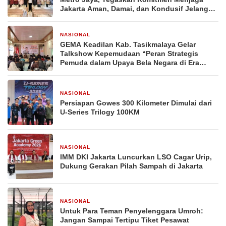
Jakarta Aman, Damai, dan Kondusif Jelang
HUT ke-81 Republik Indonesia
NASIONAL
4 hari yang lalu
GEMA Keadilan Kab. Tasikmalaya Gelar
Talkshow Kepemudaan “Peran Strategis
Pemuda dalam Upaya Bela Negara di Era
Post-Truth”
NASIONAL
1 minggu yang lalu
Persiapan Gowes 300 Kilometer Dimulai dari
U-Series Trilogy 100KM
NASIONAL
1 minggu yang lalu
IMM DKI Jakarta Luncurkan LSO Cagar Urip,
Dukung Gerakan Pilah Sampah di Jakarta
NASIONAL
2 minggu yang lalu
Untuk Para Teman Penyelenggara Umroh:
Jangan Sampai Tertipu Tiket Pesawat