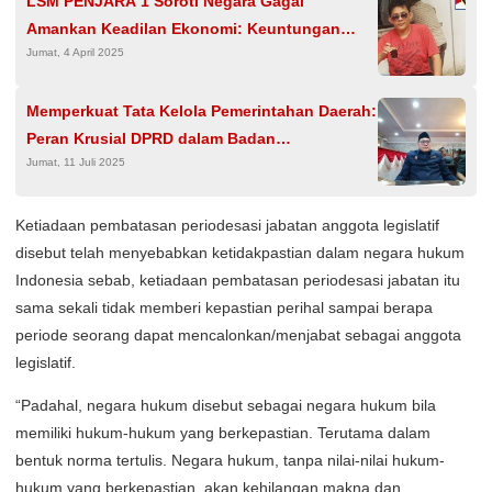
LSM PENJARA 1 Soroti Negara Gagal
Amankan Keadilan Ekonomi: Keuntungan
Jumat, 4 April 2025
Triliunan dari Tambang Batubara Menguap ke
Tangan Swasta
Memperkuat Tata Kelola Pemerintahan Daerah:
Peran Krusial DPRD dalam Badan
Jumat, 11 Juli 2025
Pertimbangan Jabatan dan Kepangkatan
(Baperjakat)
Ketiadaan pembatasan periodesasi jabatan anggota legislatif
disebut telah menyebabkan ketidakpastian dalam negara hukum
Indonesia sebab, ketiadaan pembatasan periodesasi jabatan itu
sama sekali tidak memberi kepastian perihal sampai berapa
periode seorang dapat mencalonkan/menjabat sebagai anggota
legislatif.
“Padahal, negara hukum disebut sebagai negara hukum bila
memiliki hukum-hukum yang berkepastian. Terutama dalam
bentuk norma tertulis. Negara hukum, tanpa nilai-nilai hukum-
hukum yang berkepastian, akan kehilangan makna dan