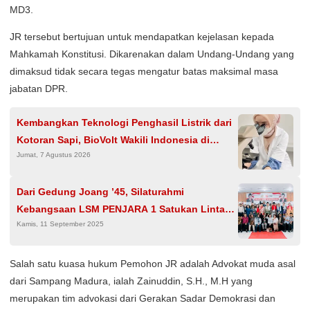
MD3.
JR tersebut bertujuan untuk mendapatkan kejelasan kepada
Mahkamah Konstitusi. Dikarenakan dalam Undang-Undang yang
dimaksud tidak secara tegas mengatur batas maksimal masa
jabatan DPR.
Kembangkan Teknologi Penghasil Listrik dari
Kotoran Sapi, BioVolt Wakili Indonesia di
Jumat, 7 Agustus 2026
Semifinal Asia Pasifik
Dari Gedung Joang ’45, Silaturahmi
Kebangsaan LSM PENJARA 1 Satukan Lintas
Kamis, 11 September 2025
Iman dan Ketua LSM Jakarta dalam Gema
Persaudaraan Bangsa
Salah satu kuasa hukum Pemohon JR adalah Advokat muda asal
dari Sampang Madura, ialah Zainuddin, S.H., M.H yang
merupakan tim advokasi dari Gerakan Sadar Demokrasi dan