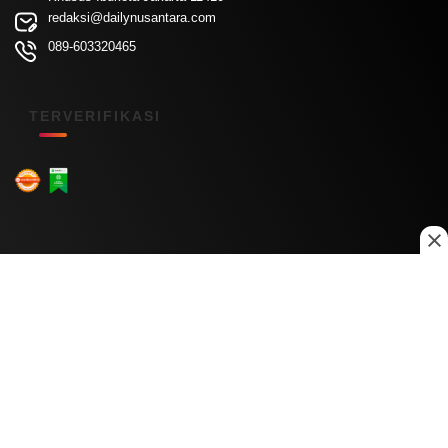
redaksi@dailynusantara.com
089-603320465
TERVERIFIKASI
Menu Kanal
Nasional
Daerah
Ekonomi
Pendidikan
Internasional
Hiburan
Olahraga
Teknologi
Keuangan
Menu Informasi
Tentang Kami
Redaksi
Kontak Kami
Kebijakan Privasi
Disclaimer
Pedoman Media Siber