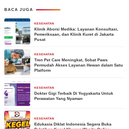
BACA JUGA
KESEHATAN
5 hari yang lalu
Klinik Aborsi Medika: Layanan Konsultasi,
Pemeriksaan, dan Klinik Kuret di Jakarta
Pusat
KESEHATAN
4 minggu yang lalu
Tren Pet Care Meningkat, Sobat Paws
Permudah Akses Layanan Hewan dalam Satu
Platform
KESEHATAN
2 bulan yang lalu
Dokter Gigi Terbaik Di Yogyakarta Untuk
Perawatan Yang Nyaman
KESEHATAN
3 bulan yang lalu
Edukasia Diklat Indonesia Segera Buka