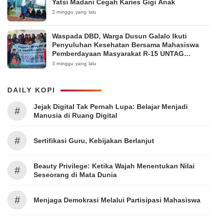
Yatsi Madani Cegah Karies Gigi Anak
2 minggu yang lalu
Waspada DBD, Warga Dusun Galalo Ikuti
Penyuluhan Kesehatan Bersama Mahasiswa
Pemberdayaan Masyarakat R-15 UNTAG
Surabaya 2026
3 minggu yang lalu
DAILY KOPI
Jejak Digital Tak Pernah Lupa: Belajar Menjadi
#
Manusia di Ruang Digital
#
Sertifikasi Guru, Kebijakan Berlanjut
Beauty Privilege: Ketika Wajah Menentukan Nilai
#
Seseorang di Mata Dunia
#
Menjaga Demokrasi Melalui Partisipasi Mahasiswa