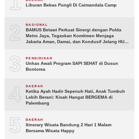
1
Liburan Bebas Pungli Di Caimandala Camp
2
NASIONAL
BAMUS Betawi Perkuat Sinergi dengan Polda
Metro Jaya, Tegaskan Komitmen Menjaga
Jakarta Aman, Damai, dan Kondusif Jelang HUT
ke-81 Republik Indonesia
3
PENDIDIKAN
Unhas Awali Program SAPI SEHAT di Dusun
Bontorea
4
DAERAH
Ketika Ayah Hadir Sepenuh Hati, Anak Tumbuh
Lebih Berani: Kisah Hangat BERGEMA di
Palembang
5
DAERAH
Itinerary Wisata Bandung 2 Hari 1 Malam
Bersama Wisata Happy