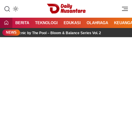
Lewati
ke
Menyajikan Fakta, Menginspirasi
Daily Nusantara
konten
Bangsa
BERITA
TEKNOLOGI
EDUKASI
OLAHRAGA
KEUANG
NEWS
 Picnic by The Pool – Bloom & Balance Series Vol. 2
Jasa I