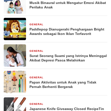
Musik Binaural untuk Mengatur Emosi Akibat
Perilaku Anak
GENERAL
29 Desember 2025
Paddlepop Dianugerahi Penghargaan Bright
Awards sebagai Ikon Iklan Terfavorit
GENERAL
29 Desember 2025
Surat Seorang Suami yang Istrinya Meninggal
Akibat Depresi Pasca Melahirkan
GENERAL
29 Desember 2025
Papan Aktivitas untuk Anak yang Tidak
Pernah Berhenti Bergerak
GENERAL
29 Desember 2025
Japanese Knife Giveaway Closed RecipeTin