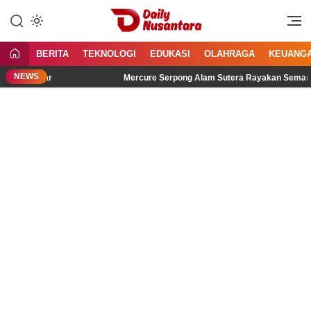
Lewati
ke
Menyajikan Fakta, Menginspirasi
Daily Nusantara
konten
Bangsa
BERITA
TEKNOLOGI
EDUKASI
OLAHRAGA
KEUANG
NEWS
idengar
Mercure Serpong Alam Sutera Rayakan Semangat Keme