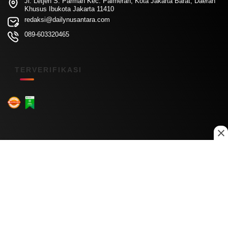
Jl. Letjen S. Parman Kec. Palmerah, Kota Jakarta Barat, Daerah
Khusus Ibukota Jakarta 11410
redaksi@dailynusantara.com
089-603320465
TERVERIFIKASI
Menu Kanal
Nasional
Daerah
Ekonomi
Pendidikan
Internasional
Hiburan
Olahraga
Teknologi
Keuangan
Menu Informasi
Tentang Kami
Redaksi
Kontak Kami
Kebijakan Privasi
Disclaimer
Pedoman Media Siber