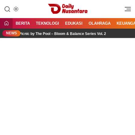
Lewati
ke
Menyajikan Fakta, Menginspirasi
Daily Nusantara
konten
Bangsa
BERITA
TEKNOLOGI
EDUKASI
OLAHRAGA
KEUANG
NEWS
 Picnic by The Pool – Bloom & Balance Series Vol. 2
Jasa 