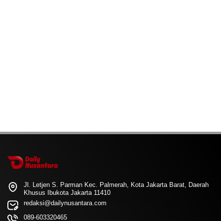
Jl. Letjen S. Parman Kec. Palmerah, Kota Jakarta Barat, Daerah
Khusus Ibukota Jakarta 11410
redaksi@dailynusantara.com
089-603320465