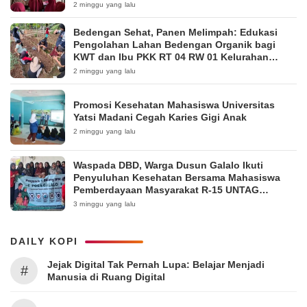
2 minggu yang lalu
Bedengan Sehat, Panen Melimpah: Edukasi
Pengolahan Lahan Bedengan Organik bagi
KWT dan Ibu PKK RT 04 RW 01 Kelurahan
Pakintelan
2 minggu yang lalu
Promosi Kesehatan Mahasiswa Universitas
Yatsi Madani Cegah Karies Gigi Anak
2 minggu yang lalu
Waspada DBD, Warga Dusun Galalo Ikuti
Penyuluhan Kesehatan Bersama Mahasiswa
Pemberdayaan Masyarakat R-15 UNTAG
Surabaya 2026
3 minggu yang lalu
DAILY KOPI
Jejak Digital Tak Pernah Lupa: Belajar Menjadi
#
Manusia di Ruang Digital