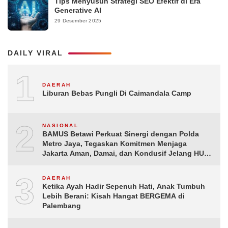
Tips Menyusun Strategi SEO Efektif di Era
Generative AI
29 Desember 2025
DAILY VIRAL
1
DAERAH
Liburan Bebas Pungli Di Caimandala Camp
2
NASIONAL
BAMUS Betawi Perkuat Sinergi dengan Polda
Metro Jaya, Tegaskan Komitmen Menjaga
Jakarta Aman, Damai, dan Kondusif Jelang HUT
ke-81 Republik Indonesia
3
DAERAH
Ketika Ayah Hadir Sepenuh Hati, Anak Tumbuh
Lebih Berani: Kisah Hangat BERGEMA di
Palembang