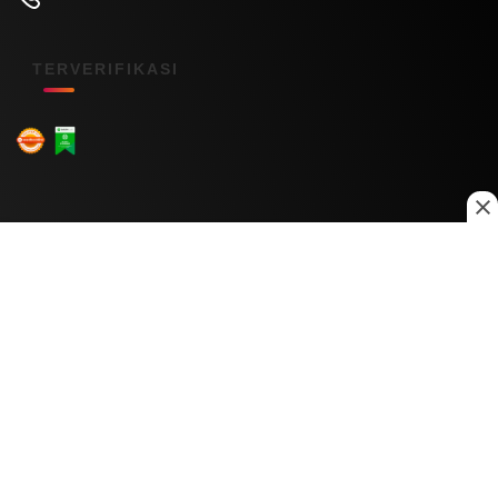
TERVERIFIKASI
Menu Kanal
Nasional
Daerah
Ekonomi
Pendidikan
Internasional
Hiburan
Olahraga
Teknologi
Keuangan
Menu Informasi
Tentang Kami
Redaksi
Kontak Kami
Kebijakan Privasi
Disclaimer
Pedoman Media Siber
Copyright © 2026 Daily Nusantara. All rights reserved.
© 2026
PT Digital Kreator Nusantara