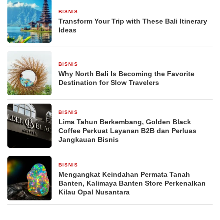
BISNIS
23 jam yang lalu
Transform Your Trip with These Bali Itinerary
Ideas
BISNIS
23 jam yang lalu
Why North Bali Is Becoming the Favorite
Destination for Slow Travelers
BISNIS
3 hari yang lalu
Lima Tahun Berkembang, Golden Black
Coffee Perkuat Layanan B2B dan Perluas
Jangkauan Bisnis
BISNIS
2 minggu yang lalu
Mengangkat Keindahan Permata Tanah
Banten, Kalimaya Banten Store Perkenalkan
Kilau Opal Nusantara