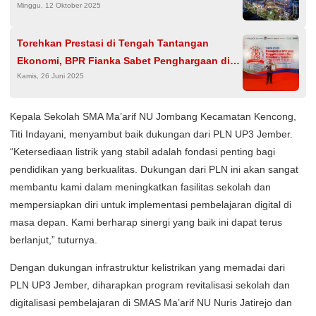
Minggu, 12 Oktober 2025
Torehkan Prestasi di Tengah Tantangan
Ekonomi, BPR Fianka Sabet Penghargaan di
Kamis, 26 Juni 2025
Top 100 BPR Award The Finance
Kepala Sekolah SMA Ma’arif NU Jombang Kecamatan Kencong,
Titi Indayani, menyambut baik dukungan dari PLN UP3 Jember.
“Ketersediaan listrik yang stabil adalah fondasi penting bagi
pendidikan yang berkualitas. Dukungan dari PLN ini akan sangat
membantu kami dalam meningkatkan fasilitas sekolah dan
mempersiapkan diri untuk implementasi pembelajaran digital di
masa depan. Kami berharap sinergi yang baik ini dapat terus
berlanjut,” tuturnya.
Dengan dukungan infrastruktur kelistrikan yang memadai dari
PLN UP3 Jember, diharapkan program revitalisasi sekolah dan
digitalisasi pembelajaran di SMAS Ma’arif NU Nuris Jatirejo dan