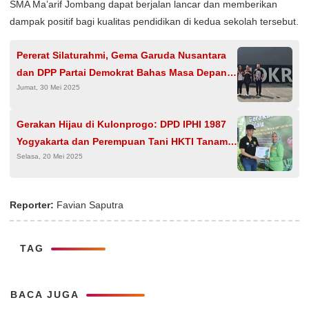
SMA Ma’arif Jombang dapat berjalan lancar dan memberikan
dampak positif bagi kualitas pendidikan di kedua sekolah tersebut.
Pererat Silaturahmi, Gema Garuda Nusantara
dan DPP Partai Demokrat Bahas Masa Depan
Jumat, 30 Mei 2025
Kepemudaan dan Pembangunan Keluarga
Gerakan Hijau di Kulonprogo: DPD IPHI 1987
Yogyakarta dan Perempuan Tani HKTI Tanam
Selasa, 20 Mei 2025
400 Pohon Buah untuk Lingkungan dan
Kesejahteraan
Reporter:
Favian Saputra
TAG
BACA JUGA