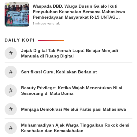
Waspada DBD, Warga Dusun Galalo Ikuti
Penyuluhan Kesehatan Bersama Mahasiswa
Pemberdayaan Masyarakat R-15 UNTAG
Surabaya 2026
3 minggu yang lalu
DAILY KOPI
Jejak Digital Tak Pernah Lupa: Belajar Menjadi
#
Manusia di Ruang Digital
#
Sertifikasi Guru, Kebijakan Berlanjut
Beauty Privilege: Ketika Wajah Menentukan Nilai
#
Seseorang di Mata Dunia
#
Menjaga Demokrasi Melalui Partisipasi Mahasiswa
Muhammadiyah Ajak Warga Tinggalkan Rokok demi
#
Kesehatan dan Kemaslahatan