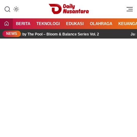
Lewati
ke
Menyajikan Fakta, Menginspirasi
Daily Nusantara
konten
Bangsa
BERITA
TEKNOLOGI
EDUKASI
OLAHRAGA
KEUANG
NEWS
icnic by The Pool – Bloom & Balance Series Vol. 2
Jasa Imp