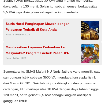
Supply (UPS) berkapasitas 30 KVA yang mampu memberikan
daya selama 130 menit. Selain itu, sebuah genset berkapasitas
5,5 KVA juga disiagakan sebagai back-up tambahan.
Satria Hotel Penginapan Mewah dengan
Pelayanan Terbaik di Kota Anda
Rabu, 8 Oktober 2025
Mendekatkan Layanan Perbankan ke
Masyarakat: Program Grebek Pasar BPR
Rabu, 14 Mei 2025
Fianka Rezalina
Sementara itu, SMAS Ma’arif NU Nuris Jatirejo yang memiliki satu
sambungan listrik sebesar 3500 VA, mendapatkan suplai listrik
dari Gardu GJ 301. Sekolah ini juga dilengkapi dengan sumber
cadangan, UPS berkapasitas 10 KVA dengan daya tahan hingga
120 menit, serta genset 5,5 KVA sebagai langkah antisipasi
gangguan listrik.