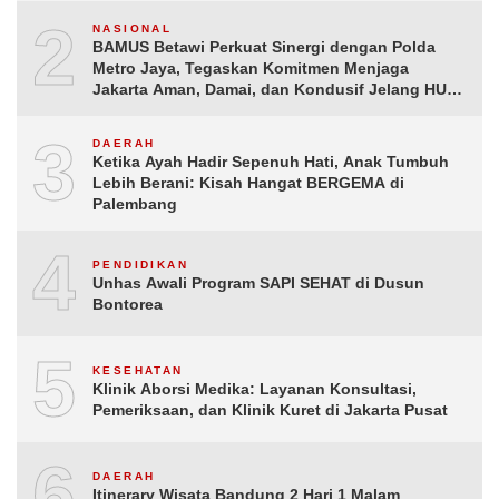
2
NASIONAL
BAMUS Betawi Perkuat Sinergi dengan Polda
Metro Jaya, Tegaskan Komitmen Menjaga
Jakarta Aman, Damai, dan Kondusif Jelang HUT
ke-81 Republik Indonesia
3
DAERAH
Ketika Ayah Hadir Sepenuh Hati, Anak Tumbuh
Lebih Berani: Kisah Hangat BERGEMA di
Palembang
4
PENDIDIKAN
Unhas Awali Program SAPI SEHAT di Dusun
Bontorea
5
KESEHATAN
Klinik Aborsi Medika: Layanan Konsultasi,
Pemeriksaan, dan Klinik Kuret di Jakarta Pusat
6
DAERAH
Itinerary Wisata Bandung 2 Hari 1 Malam