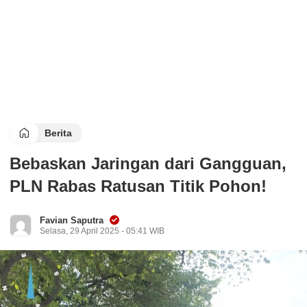
Berita
Bebaskan Jaringan dari Gangguan,
PLN Rabas Ratusan Titik Pohon!
Favian Saputra
Selasa, 29 April 2025 - 05:41 WIB