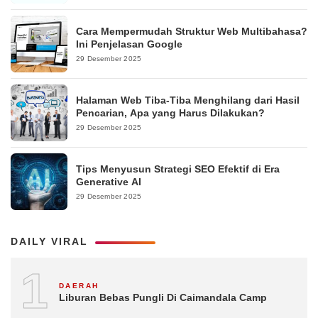
Cara Mempermudah Struktur Web Multibahasa?
Ini Penjelasan Google
29 Desember 2025
Halaman Web Tiba-Tiba Menghilang dari Hasil
Pencarian, Apa yang Harus Dilakukan?
29 Desember 2025
Tips Menyusun Strategi SEO Efektif di Era
Generative AI
29 Desember 2025
DAILY VIRAL
1
DAERAH
Liburan Bebas Pungli Di Caimandala Camp