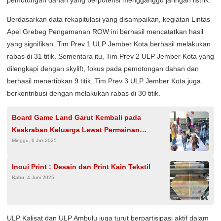
pemotongan dahan yang berpotensi mengganggu jaringan listrik.
Berdasarkan data rekapitulasi yang disampaikan, kegiatan Lintas
Apel Grebeg Pengamanan ROW ini berhasil mencatatkan hasil
yang signifikan. Tim Prev 1 ULP Jember Kota berhasil melakukan
rabas di 31 titik. Sementara itu, Tim Prev 2 ULP Jember Kota yang
dilengkapi dengan skylift, fokus pada pemotongan dahan dan
berhasil menertibkan 9 titik. Tim Prev 3 ULP Jember Kota juga
berkontribusi dengan melakukan rabas di 30 titik.
Board Game Land Garut Kembali pada
Keakraban Keluarga Lewat Permainan
Minggu, 6 Juli 2025
Tradisional dan Board Game
Inoui Print : Desain dan Print Kain Tekstil
Rabu, 4 Juni 2025
ULP Kalisat dan ULP Ambulu juga turut berpartisipasi aktif dalam