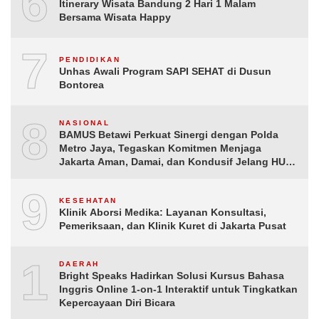
6
Itinerary Wisata Bandung 2 Hari 1 Malam
Bersama Wisata Happy
7
PENDIDIKAN
Unhas Awali Program SAPI SEHAT di Dusun
Bontorea
8
NASIONAL
BAMUS Betawi Perkuat Sinergi dengan Polda
Metro Jaya, Tegaskan Komitmen Menjaga
Jakarta Aman, Damai, dan Kondusif Jelang HUT
ke-81 Republik Indonesia
9
KESEHATAN
Klinik Aborsi Medika: Layanan Konsultasi,
Pemeriksaan, dan Klinik Kuret di Jakarta Pusat
10
DAERAH
Bright Speaks Hadirkan Solusi Kursus Bahasa
Inggris Online 1-on-1 Interaktif untuk Tingkatkan
Kepercayaan Diri Bicara