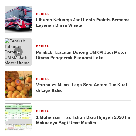
BERITA
1 bulan yang lalu
Liburan Keluarga Jadi Lebih Praktis Bersama
Layanan Bhisa Wisata
BERITA
26 Februari 2026
▶
Pemkab Tabanan Dorong UMKM Jadi Motor
Utama Penggerak Ekonomi Lokal
BERITA
29 Desember 2025
Verona vs Milan: Laga Seru Antara Tim Kuat
di Liga Italia
BERITA
29 Desember 2025
1 Muharram Tiba Tahun Baru Hijriyah 2026 Ini
Maknanya Bagi Umat Muslim