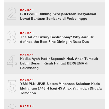
2
DAERAH
BRI Peduli Dukung Kesejahteraan Masyarakat
Lewat Bantuan Sembako di Probolinggo
3
DAERAH
The Art of Luxury Gastronomy: Why Jard’Or
defines the Best Fine Dining in Nusa Dua
4
DAERAH
Ketika Ayah Hadir Sepenuh Hati, Anak Tumbuh
Lebih Berani: Kisah Hangat BERGEMA di
Palembang
5
DAERAH
YBM PLN UP2B Sistem Minahasa Salurkan Kado
Muharram 1448 H bagi 45 Anak Yatim dan Dhuafa
Tomohon
DAERAH