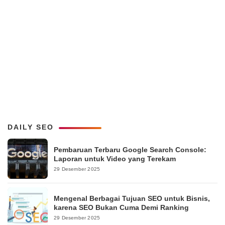
DAILY SEO
Pembaruan Terbaru Google Search Console:
Laporan untuk Video yang Terekam
29 Desember 2025
Mengenal Berbagai Tujuan SEO untuk Bisnis,
karena SEO Bukan Cuma Demi Ranking
29 Desember 2025