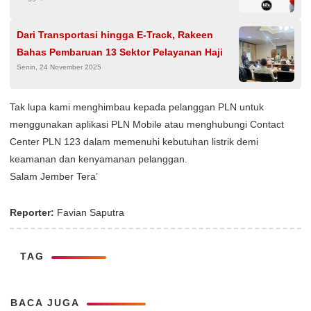
Dari Transportasi hingga E-Track, Rakeen
Bahas Pembaruan 13 Sektor Pelayanan Haji
Senin, 24 November 2025
Tak lupa kami menghimbau kepada pelanggan PLN untuk
menggunakan aplikasi PLN Mobile atau menghubungi Contact
Center PLN 123 dalam memenuhi kebutuhan listrik demi
keamanan dan kenyamanan pelanggan.
Salam Jember Tera’
Reporter:
Favian Saputra
TAG
BACA JUGA