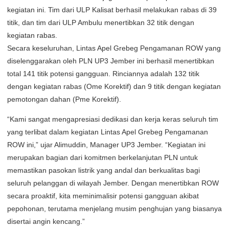
kegiatan ini. Tim dari ULP Kalisat berhasil melakukan rabas di 39
titik, dan tim dari ULP Ambulu menertibkan 32 titik dengan
kegiatan rabas.
Secara keseluruhan, Lintas Apel Grebeg Pengamanan ROW yang
diselenggarakan oleh PLN UP3 Jember ini berhasil menertibkan
total 141 titik potensi gangguan. Rinciannya adalah 132 titik
dengan kegiatan rabas (Ome Korektif) dan 9 titik dengan kegiatan
pemotongan dahan (Pme Korektif).
“Kami sangat mengapresiasi dedikasi dan kerja keras seluruh tim
yang terlibat dalam kegiatan Lintas Apel Grebeg Pengamanan
ROW ini,” ujar Alimuddin, Manager UP3 Jember. “Kegiatan ini
merupakan bagian dari komitmen berkelanjutan PLN untuk
memastikan pasokan listrik yang andal dan berkualitas bagi
seluruh pelanggan di wilayah Jember. Dengan menertibkan ROW
secara proaktif, kita meminimalisir potensi gangguan akibat
pepohonan, terutama menjelang musim penghujan yang biasanya
disertai angin kencang.”