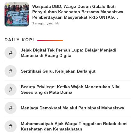
Waspada DBD, Warga Dusun Galalo Ikuti
Penyuluhan Kesehatan Bersama Mahasiswa
Pemberdayaan Masyarakat R-15 UNTAG
Surabaya 2026
3 minggu yang lalu
DAILY KOPI
Jejak Digital Tak Pernah Lupa: Belajar Menjadi
#
Manusia di Ruang Digital
#
Sertifikasi Guru, Kebijakan Berlanjut
Beauty Privilege: Ketika Wajah Menentukan Nilai
#
Seseorang di Mata Dunia
#
Menjaga Demokrasi Melalui Partisipasi Mahasiswa
Muhammadiyah Ajak Warga Tinggalkan Rokok demi
#
Kesehatan dan Kemaslahatan