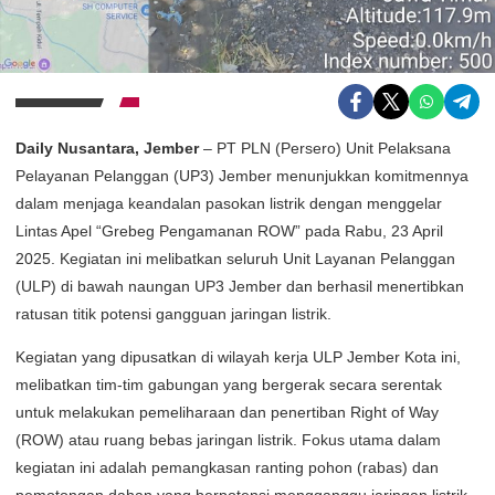
Daily Nusantara, Jember
– PT PLN (Persero) Unit Pelaksana
Pelayanan Pelanggan (UP3) Jember menunjukkan komitmennya
dalam menjaga keandalan pasokan listrik dengan menggelar
Lintas Apel “Grebeg Pengamanan ROW” pada Rabu, 23 April
2025. Kegiatan ini melibatkan seluruh Unit Layanan Pelanggan
(ULP) di bawah naungan UP3 Jember dan berhasil menertibkan
ratusan titik potensi gangguan jaringan listrik.
Kegiatan yang dipusatkan di wilayah kerja ULP Jember Kota ini,
melibatkan tim-tim gabungan yang bergerak secara serentak
untuk melakukan pemeliharaan dan penertiban Right of Way
(ROW) atau ruang bebas jaringan listrik. Fokus utama dalam
kegiatan ini adalah pemangkasan ranting pohon (rabas) dan