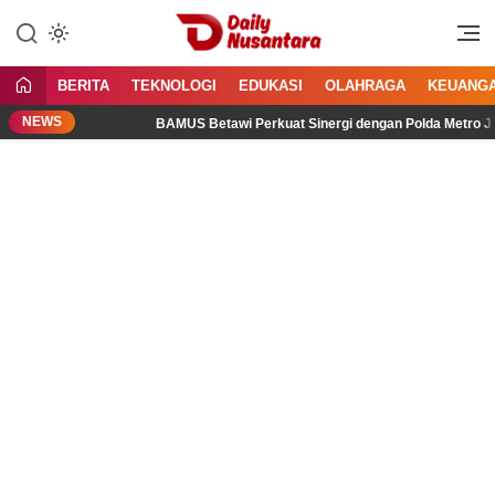
Lewati
ke
Menyajikan Fakta, Menginspirasi
Daily Nusantara
konten
Bangsa
BERITA
TEKNOLOGI
EDUKASI
OLAHRAGA
KEUANG
NEWS
l
BAMUS Betawi Perkuat Sinergi dengan Polda Metro Jaya, T