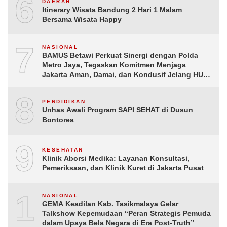
6
DAERAH
Itinerary Wisata Bandung 2 Hari 1 Malam
Bersama Wisata Happy
7
NASIONAL
BAMUS Betawi Perkuat Sinergi dengan Polda
Metro Jaya, Tegaskan Komitmen Menjaga
Jakarta Aman, Damai, dan Kondusif Jelang HUT
ke-81 Republik Indonesia
8
PENDIDIKAN
Unhas Awali Program SAPI SEHAT di Dusun
Bontorea
9
KESEHATAN
Klinik Aborsi Medika: Layanan Konsultasi,
Pemeriksaan, dan Klinik Kuret di Jakarta Pusat
10
NASIONAL
GEMA Keadilan Kab. Tasikmalaya Gelar
Talkshow Kepemudaan “Peran Strategis Pemuda
dalam Upaya Bela Negara di Era Post-Truth”