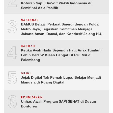
2
Kotoran Sapi, BioVolt Wakili Indonesia di
Semifinal Asia Pasifik
3
NASIONAL
BAMUS Betawi Perkuat Sinergi dengan Polda
Metro Jaya, Tegaskan Komitmen Menjaga
Jakarta Aman, Damai, dan Kondusif Jelang HUT
ke-81 Republik Indonesia
4
DAERAH
Ketika Ayah Hadir Sepenuh Hati, Anak Tumbuh
Lebih Berani: Kisah Hangat BERGEMA di
Palembang
5
OPINI
Jejak Digital Tak Pernah Lupa: Belajar Menjadi
Manusia di Ruang Digital
6
PENDIDIKAN
Unhas Awali Program SAPI SEHAT di Dusun
Bontorea