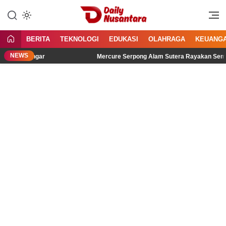
Lewati
ke
Menyajikan Fakta, Menginspirasi
Daily Nusantara
konten
Bangsa
BERITA
TEKNOLOGI
EDUKASI
OLAHRAGA
KEUANG
NEWS
Didengar
Mercure Serpong Alam Sutera Rayakan Semangat Kem