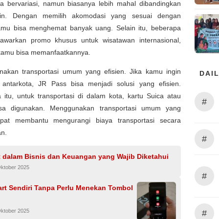
ga bervariasi, namun biasanya lebih mahal dibandingkan
ain. Dengan memilih akomodasi yang sesuai dengan
amu bisa menghemat banyak uang. Selain itu, beberapa
awarkan promo khusus untuk wisatawan internasional,
kamu bisa memanfaatkannya.
unakan transportasi umum yang efisien. Jika kamu ingin
DAIL
 antarkota, JR Pass bisa menjadi solusi yang efisien.
itu, untuk transportasi di dalam kota, kartu Suica atau
#
sa digunakan. Menggunakan transportasi umum yang
apat membantu mengurangi biaya transportasi secara
an.
#
t dalam Bisnis dan Keuangan yang Wajib Diketahui
Oktober 2025
#
art Sendiri Tanpa Perlu Menekan Tombol
Oktober 2025
#