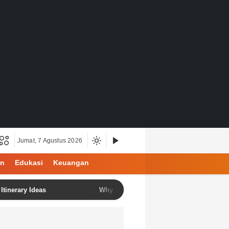
Jumat, 7 Agustus 2026
an
Edukasi
Keuangan
 Ideas
Why North Bali Is Becoming the Favorite Destinat