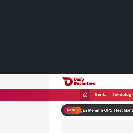
Lewati
ke
konten
Daily Nusantara
Menyajikan Fakta, Menginspirasi Ban
Berita
Teknologi
gkatkan Omzet Bisnis Logistik dengan Memilih GPS Fleet Management 
NEWS