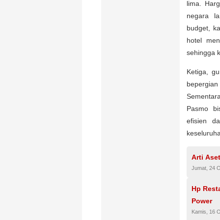
lima. Har
negara l
budget, k
hotel men
sehingga 
Ketiga, g
bepergian
Sementara 
Pasmo bi
efisien d
keseluruh
Arti Ase
Jumat, 24 
Hp Rest
Power
Kamis, 16 