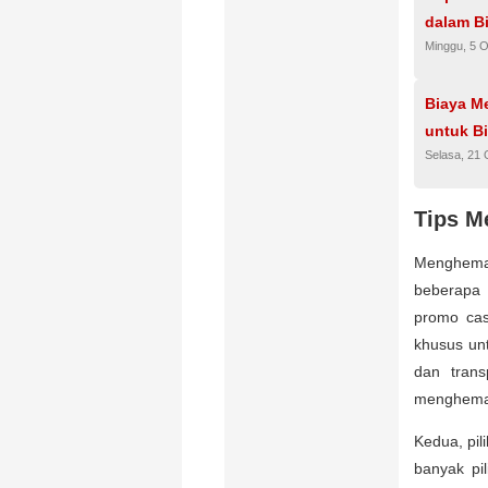
dalam B
Minggu, 5 
Biaya M
untuk B
Selasa, 21 
Tips M
Menghema
beberapa 
promo cas
khusus unt
dan trans
menghemat
Kedua, pil
banyak pil