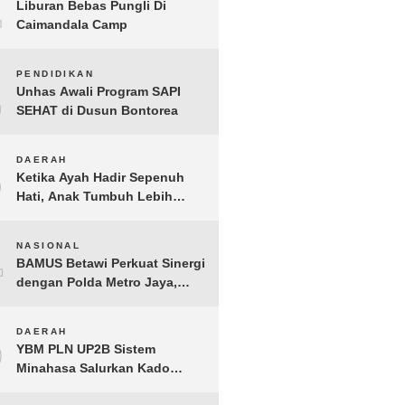
1
Liburan Bebas Pungli Di
Caimandala Camp
2
PENDIDIKAN
Unhas Awali Program SAPI
SEHAT di Dusun Bontorea
3
DAERAH
Ketika Ayah Hadir Sepenuh
Hati, Anak Tumbuh Lebih
Berani: Kisah Hangat
BERGEMA di Palembang
4
NASIONAL
BAMUS Betawi Perkuat Sinergi
dengan Polda Metro Jaya,
Tegaskan Komitmen Menjaga
Jakarta Aman, Damai, dan
5
DAERAH
Kondusif Jelang HUT ke-81
YBM PLN UP2B Sistem
Republik Indonesia
Minahasa Salurkan Kado
Muharram 1448 H bagi 45