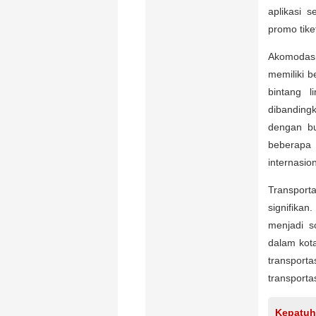
aplikasi 
promo tike
Akomodasi
memiliki b
bintang l
dibanding
dengan bu
beberapa
internasi
Transporta
signifika
menjadi so
dalam kot
transport
transporta
Kepatuh