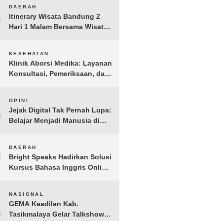
Anak Yatim dan Dhuafa
6
DAERAH
Tomohon
Itinerary Wisata Bandung 2
Hari 1 Malam Bersama Wisata
Happy
7
KESEHATAN
Klinik Aborsi Medika: Layanan
Konsultasi, Pemeriksaan, dan
Klinik Kuret di Jakarta Pusat
8
OPINI
Jejak Digital Tak Pernah Lupa:
Belajar Menjadi Manusia di
Ruang Digital
9
DAERAH
Bright Speaks Hadirkan Solusi
Kursus Bahasa Inggris Online
1-on-1 Interaktif untuk
Tingkatkan Kepercayaan Diri
10
NASIONAL
Bicara
GEMA Keadilan Kab.
Tasikmalaya Gelar Talkshow