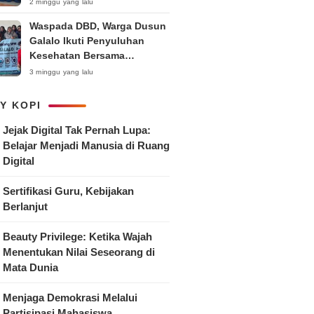
Anak
2 minggu yang lalu
Waspada DBD, Warga Dusun
Galalo Ikuti Penyuluhan
Kesehatan Bersama
Mahasiswa Pemberdayaan
3 minggu yang lalu
Masyarakat R-15 UNTAG
Surabaya 2026
Y KOPI
Jejak Digital Tak Pernah Lupa:
Belajar Menjadi Manusia di Ruang
Digital
Sertifikasi Guru, Kebijakan
Berlanjut
Beauty Privilege: Ketika Wajah
Menentukan Nilai Seseorang di
Mata Dunia
Menjaga Demokrasi Melalui
Partisipasi Mahasiswa