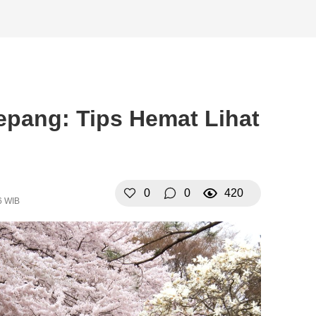
epang: Tips Hemat Lihat
0
0
420
6 WIB