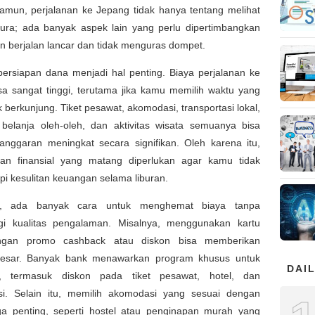
amun, perjalanan ke Jepang tidak hanya tentang melihat
ura; ada banyak aspek lain yang perlu dipertimbangkan
an berjalan lancar dan tidak menguras dompet.
persiapan dana menjadi hal penting. Biaya perjalanan ke
sa sangat tinggi, terutama jika kamu memilih waktu yang
k berkunjung. Tiket pesawat, akomodasi, transportasi lokal,
belanja oleh-oleh, dan aktivitas wisata semuanya bisa
nggaran meningkat secara signifikan. Oleh karena itu,
an finansial yang matang diperlukan agar kamu tidak
i kesulitan keuangan selama liburan.
tu, ada banyak cara untuk menghemat biaya tanpa
i kualitas pengalaman. Misalnya, menggunakan kartu
engan promo cashback atau diskon bisa memberikan
esar. Banyak bank menawarkan program khusus untuk
DAIL
n, termasuk diskon pada tiket pesawat, hotel, dan
asi. Selain itu, memilih akomodasi yang sesuai dengan
ga penting, seperti hostel atau penginapan murah yang