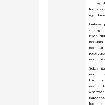
Jepang. N
bunga sak
agar libur
Pertama, 
Jepang bi
tepat untu
makanan, 
membuat a
perencana
menghadap
Selain i
mengurang
kredit d
manfaat b
wisatawa
transport
budget ju