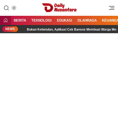
Lewati
ke
Menyajikan Fakta, Menginspirasi
Daily Nusantara
konten
Bangsa
BERITA
TEKNOLOGI
EDUKASI
OLAHRAGA
KEUANG
NEWS
Bukan Kebetulan, Aplikasi Cek Bansos Membuat Warga Merasa Leb