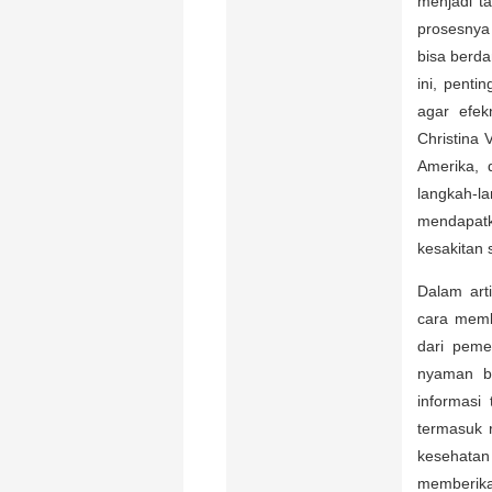
menjadi t
prosesnya 
bisa berda
ini, pent
agar efek
Christina
Amerika, 
langkah-l
mendapatk
kesakitan 
Dalam art
cara memb
dari peme
nyaman ba
informasi
termasuk 
kesehata
memberika