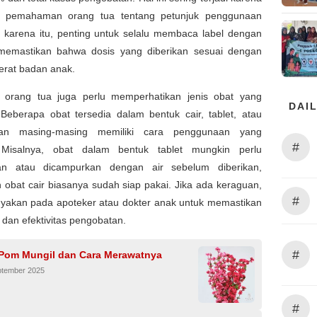
a pemahaman orang tua tentang petunjuk penggunaan
h karena itu, penting untuk selalu membaca label dengan
n memastikan bahwa dosis yang diberikan sesuai dengan
erat badan anak.
u, orang tua juga perlu memperhatikan jenis obat yang
DAIL
 Beberapa obat tersedia dalam bentuk cair, tablet, atau
an masing-masing memiliki cara penggunaan yang
#
 Misalnya, obat dalam bentuk tablet mungkin perlu
an atau dicampurkan dengan air sebelum diberikan,
obat cair biasanya sudah siap pakai. Jika ada keraguan,
#
nyakan pada apoteker atau dokter anak untuk memastikan
dan efektivitas pengobatan.
#
Pom Mungil dan Cara Merawatnya
ptember 2025
#