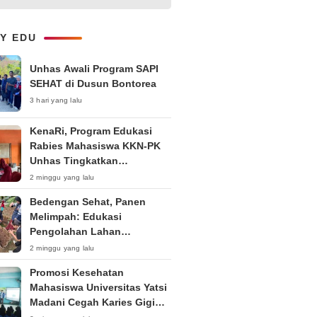
1-on-1 Interaktif untuk
Tingkatkan Kepercayaan Diri
Bicara
LY EDU
Unhas Awali Program SAPI
SEHAT di Dusun Bontorea
3 hari yang lalu
KenaRi, Program Edukasi
Rabies Mahasiswa KKN-PK
Unhas Tingkatkan
Kesadaran Siswa SD Negeri 4
2 minggu yang lalu
Maccorawalie
Bedengan Sehat, Panen
Melimpah: Edukasi
Pengolahan Lahan
Bedengan Organik bagi KWT
2 minggu yang lalu
dan Ibu PKK RT 04 RW 01
Promosi Kesehatan
Kelurahan Pakintelan
Mahasiswa Universitas Yatsi
Madani Cegah Karies Gigi