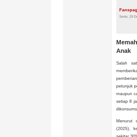
Fanspa
Senin, 29 
Memah
Anak
Salah sa
memberik
pemberian 
petunjuk p
maupun ca
setiap 8 j
dikonsums
Menurut d
(2025), 
sekitar 30