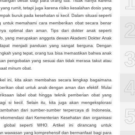
antangan besar bagi para orang tua. Tidak hanya karena
yang rumit, tetapi juga karena risiko kesalahan dosis yang
mpak buruk pada kesehatan si kecil. Dalam situasi seperti
ing untuk memahami cara memberikan obat secara benar
nya optimal dan aman. Tips dari dokter anak seperti
 Vo, yang merupakan anggota dewan Akademi Dokter Anak
dapat menjadi panduan yang sangat berguna. Dengan
angkah yang tepat, orang tua bisa memastikan bahwa anak
an pengobatan yang sesuai dan tidak merasa takut atau
saat minum obat.
ikel ini, kita akan membahas secara lengkap bagaimana
erikan obat untuk anak dengan aman dan efektif. Mulai
riksaan label obat hingga teknik pemberian obat yang
gi si kecil. Selain itu, kita juga akan mengeksplorasi
 tambahan dari sumber-sumber terpercaya di Indonesia,
rekomendasi dari Kementerian Kesehatan dan organisasi
n global seperti WHO. Artikel ini dirancang untuk
n wawasan yang komprehensif dan bermanfaat bagi para