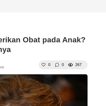
rikan Obat pada Anak?
nya
0
0
267
WIB