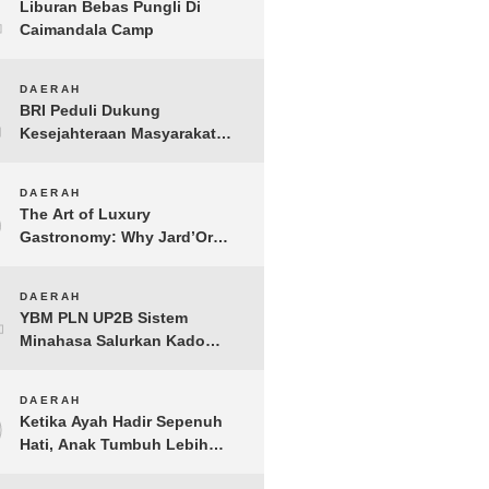
1
Liburan Bebas Pungli Di
Caimandala Camp
2
DAERAH
BRI Peduli Dukung
Kesejahteraan Masyarakat
Lewat Bantuan Sembako di
Probolinggo
3
DAERAH
The Art of Luxury
Gastronomy: Why Jard’Or
defines the Best Fine Dining
in Nusa Dua
4
DAERAH
YBM PLN UP2B Sistem
Minahasa Salurkan Kado
Muharram 1448 H bagi 45
Anak Yatim dan Dhuafa
5
DAERAH
Tomohon
Ketika Ayah Hadir Sepenuh
Hati, Anak Tumbuh Lebih
Berani: Kisah Hangat