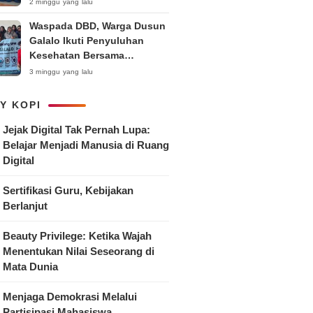
Anak
2 minggu yang lalu
Waspada DBD, Warga Dusun
Galalo Ikuti Penyuluhan
Kesehatan Bersama
Mahasiswa Pemberdayaan
3 minggu yang lalu
Masyarakat R-15 UNTAG
Surabaya 2026
Y KOPI
Jejak Digital Tak Pernah Lupa:
Belajar Menjadi Manusia di Ruang
Digital
Sertifikasi Guru, Kebijakan
Berlanjut
Beauty Privilege: Ketika Wajah
Menentukan Nilai Seseorang di
Mata Dunia
Menjaga Demokrasi Melalui
Partisipasi Mahasiswa