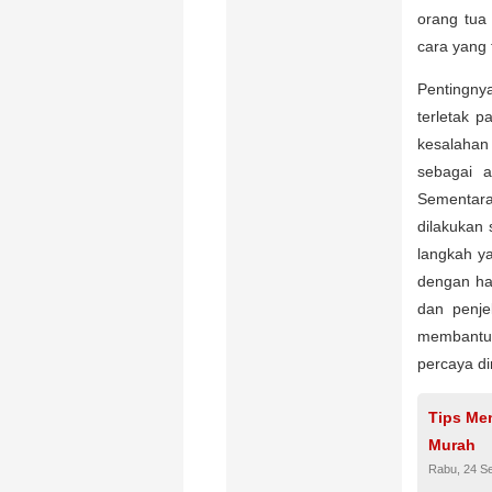
orang tua
cara yang
Pentingny
terletak p
kesalahan
sebagai a
Sementara
dilakukan 
langkah y
dengan hat
dan penje
membantu 
percaya di
Tips Mem
Murah
Rabu, 24 S