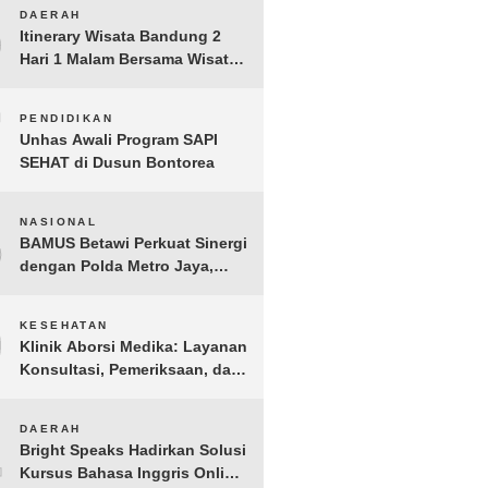
BERGEMA di Palembang
6
DAERAH
Itinerary Wisata Bandung 2
Hari 1 Malam Bersama Wisata
Happy
7
PENDIDIKAN
Unhas Awali Program SAPI
SEHAT di Dusun Bontorea
8
NASIONAL
BAMUS Betawi Perkuat Sinergi
dengan Polda Metro Jaya,
Tegaskan Komitmen Menjaga
Jakarta Aman, Damai, dan
9
KESEHATAN
Kondusif Jelang HUT ke-81
Klinik Aborsi Medika: Layanan
Republik Indonesia
Konsultasi, Pemeriksaan, dan
Klinik Kuret di Jakarta Pusat
10
DAERAH
Bright Speaks Hadirkan Solusi
Kursus Bahasa Inggris Online