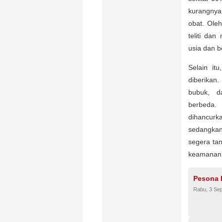
kurangny
obat. Ole
teliti da
usia dan b
Selain it
diberikan.
bubuk, d
berbeda.
dihancurk
sedangkan 
segera ta
keamanan 
Pesona 
Rabu, 3 Se