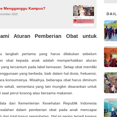
ge Mengganggu Kampus?
DAI
Desember 2025
ami Aturan Pemberian Obat untuk
tu langkah pertama yang harus dilakukan sebelum
an obat kepada anak adalah memperhatikan aturan
yang tercantum pada label kemasan. Setiap obat memiliki
enggunaan yang berbeda, baik dalam hal dosis, frekuensi,
ra konsumsinya. Misalnya, beberapa obat harus diminum
am sekali, sementara yang lain mungkin disarankan untuk
i saat perut kosong atau bersama makanan.
ata dari Kementerian Kesehatan Republik Indonesia
kesalahan dalam pemberian obat pada anak mencapai
% dari total kasus pengobatan. Hal ini sering terjadi karena