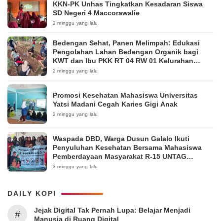
KKN-PK Unhas Tingkatkan Kesadaran Siswa
SD Negeri 4 Maccorawalie
2 minggu yang lalu
Bedengan Sehat, Panen Melimpah: Edukasi
Pengolahan Lahan Bedengan Organik bagi
KWT dan Ibu PKK RT 04 RW 01 Kelurahan
Pakintelan
2 minggu yang lalu
Promosi Kesehatan Mahasiswa Universitas
Yatsi Madani Cegah Karies Gigi Anak
2 minggu yang lalu
Waspada DBD, Warga Dusun Galalo Ikuti
Penyuluhan Kesehatan Bersama Mahasiswa
Pemberdayaan Masyarakat R-15 UNTAG
Surabaya 2026
3 minggu yang lalu
DAILY KOPI
Jejak Digital Tak Pernah Lupa: Belajar Menjadi
#
Manusia di Ruang Digital