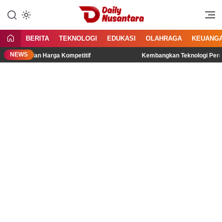
Lewati
ke
Menyajikan Fakta, Menginspirasi
Daily Nusantara
konten
Bangsa
BERITA
TEKNOLOGI
EDUKASI
OLAHRAGA
KEUANG
NEWS
tas dan Harga Kompetitif
Kembangkan Teknologi Penghasil List