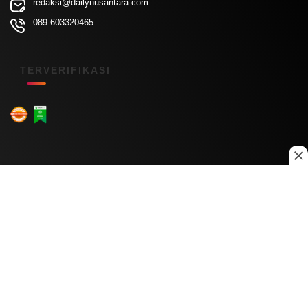
redaksi@dailynusantara.com
089-603320465
TERVERIFIKASI
Menu Kanal
Nasional
Daerah
Ekonomi
Pendidikan
Internasional
Hiburan
Olahraga
Teknologi
Keuangan
Menu Informasi
Tentang Kami
Redaksi
Kontak Kami
Kebijakan Privasi
Disclaimer
Pedoman Media Siber
Copyright © 2026 Daily Nusantara. All rights reserved.