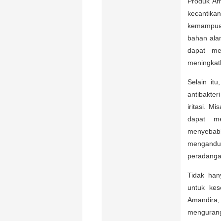
Produk Am
kecantika
kemampuan
bahan ala
dapat me
meningkatka
Selain itu
antibakter
iritasi. 
dapat me
menyebabk
mengandu
peradanga
Tidak han
untuk kes
Amandira
mengurang