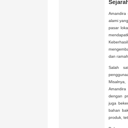
Sejara
Amandira 
alami yang
pasar lok
mendapatk
Keberhasi
mengemba
dan ramah
Salah sa
penggunaa
Misalnya,
Amandira 
dengan pr
juga beke
bahan bak
produk, t