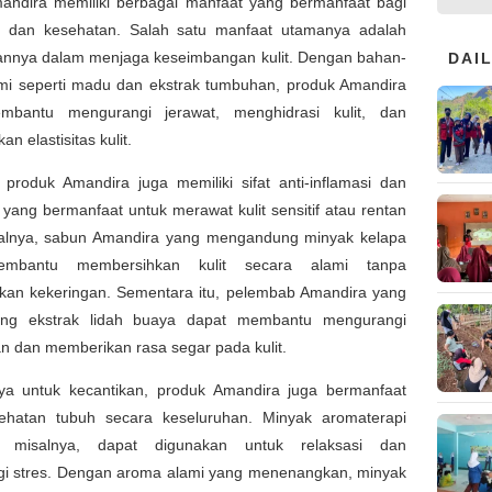
andira memiliki berbagai manfaat yang bermanfaat bagi
n dan kesehatan. Salah satu manfaat utamanya adalah
nya dalam menjaga keseimbangan kulit. Dengan bahan-
DAI
mi seperti madu dan ekstrak tumbuhan, produk Amandira
mbantu mengurangi jerawat, menghidrasi kulit, dan
n elastisitas kulit.
, produk Amandira juga memiliki sifat anti-inflamasi dan
i yang bermanfaat untuk merawat kulit sensitif atau rentan
Misalnya, sabun Amandira yang mengandung minyak kelapa
mbantu membersihkan kulit secara alami tanpa
an kekeringan. Sementara itu, pelembab Amandira yang
ng ekstrak lidah buaya dapat membantu mengurangi
n dan memberikan rasa segar pada kulit.
ya untuk kecantikan, produk Amandira juga bermanfaat
ehatan tubuh secara keseluruhan. Minyak aromaterapi
, misalnya, dapat digunakan untuk relaksasi dan
i stres. Dengan aroma alami yang menenangkan, minyak