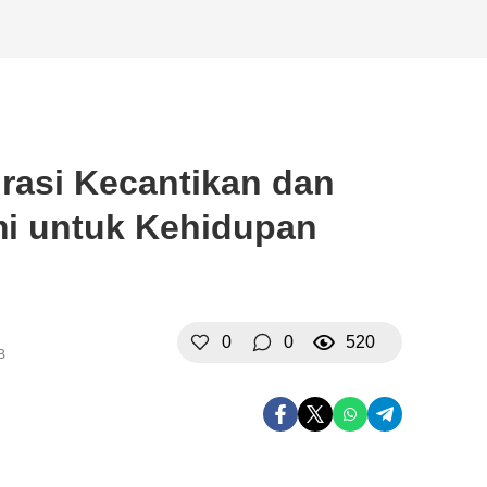
irasi Kecantikan dan
i untuk Kehidupan
0
0
520
B