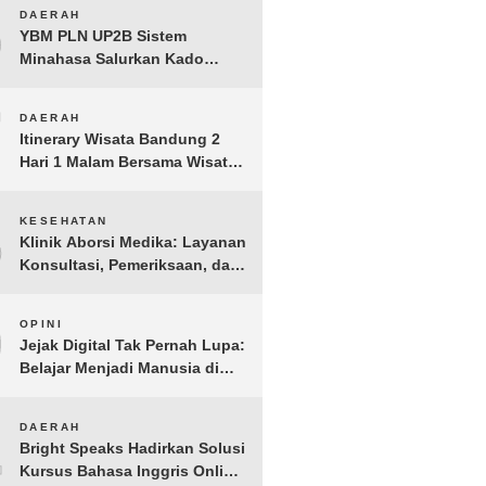
BERGEMA di Palembang
6
DAERAH
YBM PLN UP2B Sistem
Minahasa Salurkan Kado
Muharram 1448 H bagi 45
Anak Yatim dan Dhuafa
7
DAERAH
Tomohon
Itinerary Wisata Bandung 2
Hari 1 Malam Bersama Wisata
Happy
8
KESEHATAN
Klinik Aborsi Medika: Layanan
Konsultasi, Pemeriksaan, dan
Klinik Kuret di Jakarta Pusat
9
OPINI
Jejak Digital Tak Pernah Lupa:
Belajar Menjadi Manusia di
Ruang Digital
10
DAERAH
Bright Speaks Hadirkan Solusi
Kursus Bahasa Inggris Online