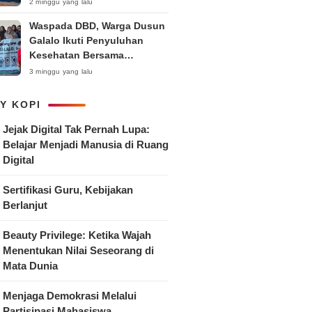
Anak
2 minggu yang lalu
Waspada DBD, Warga Dusun
Galalo Ikuti Penyuluhan
Kesehatan Bersama
Mahasiswa Pemberdayaan
3 minggu yang lalu
Masyarakat R-15 UNTAG
Surabaya 2026
Y KOPI
Jejak Digital Tak Pernah Lupa:
Belajar Menjadi Manusia di Ruang
Digital
Sertifikasi Guru, Kebijakan
Berlanjut
Beauty Privilege: Ketika Wajah
Menentukan Nilai Seseorang di
Mata Dunia
Menjaga Demokrasi Melalui
Partisipasi Mahasiswa