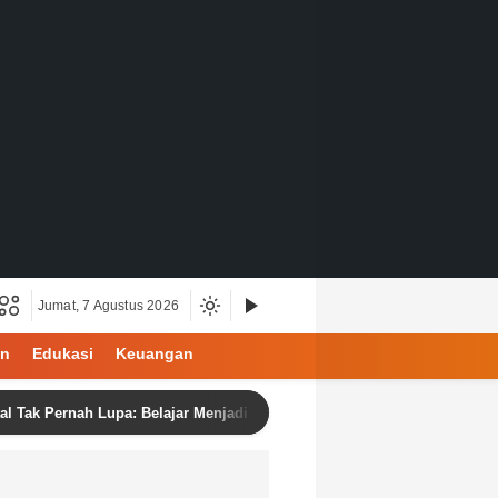
Jumat, 7 Agustus 2026
an
Edukasi
Keuangan
 Pernah Lupa: Belajar Menjadi Manusia di Ruang Digital
B