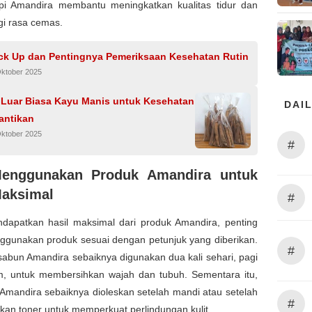
pi Amandira membantu meningkatkan kualitas tidur dan
i rasa cemas.
eck Up dan Pentingnya Pemeriksaan Kesehatan Rutin
Oktober 2025
 Luar Biasa Kayu Manis untuk Kesehatan
DAIL
antikan
Oktober 2025
#
Menggunakan Produk Amandira untuk
Maksimal
#
dapatkan hasil maksimal dari produk Amandira, penting
ggunakan produk sesuai dengan petunjuk yang diberikan.
#
sabun Amandira sebaiknya digunakan dua kali sehari, pagi
, untuk membersihkan wajah dan tubuh. Sementara itu,
Amandira sebaiknya dioleskan setelah mandi atau setelah
#
an toner untuk memperkuat perlindungan kulit.