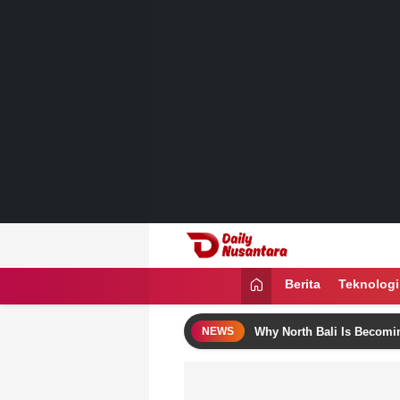
Lewati
ke
konten
Daily Nusantara
Menyajikan Fakta, Menginspirasi Ban
Berita
Teknologi
se Bali Itinerary Ideas
Why North Bali Is Becoming the F
NEWS