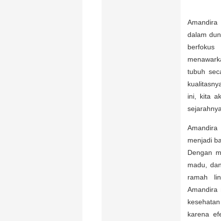
Amandira 
dalam dun
berfokus
menawarka
tubuh sec
kualitasny
ini, kita 
sejarahny
Amandira 
menjadi ba
Dengan me
madu, dan
ramah li
Amandira 
kesehatan 
karena ef