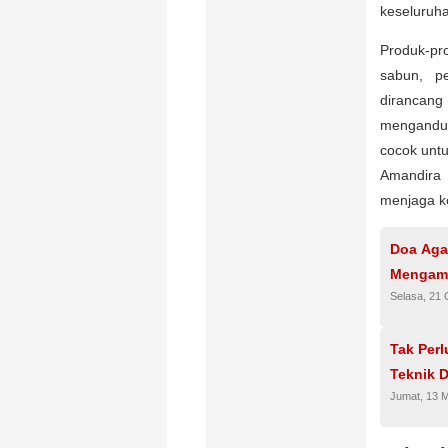
keseluruh
Produk-pro
sabun, p
dirancan
mengandun
cocok untu
Amandira 
menjaga k
Doa Agar
Mengam
Selasa, 21 
Tak Perl
Teknik 
Jumat, 13 