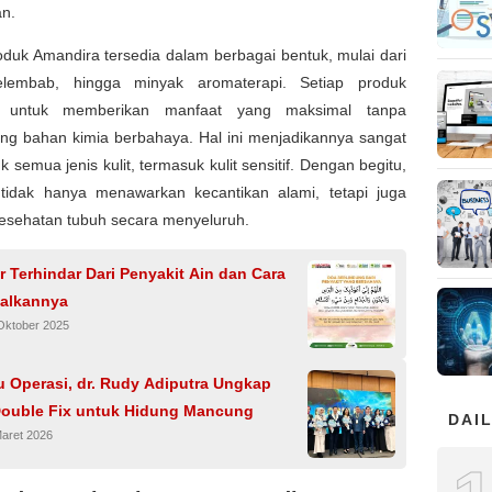
an.
duk Amandira tersedia dalam berbagai bentuk, mulai dari
elembab, hingga minyak aromaterapi. Setiap produk
g untuk memberikan manfaat yang maksimal tanpa
g bahan kimia berbahaya. Hal ini menjadikannya sangat
k semua jenis kulit, termasuk kulit sensitif. Dengan begitu,
tidak hanya menawarkan kecantikan alami, tetapi juga
esehatan tubuh secara menyeluruh.
 Terhindar Dari Penyakit Ain dan Cara
alkannya
Oktober 2025
u Operasi, dr. Rudy Adiputra Ungkap
Double Fix untuk Hidung Mancung
DAIL
Maret 2026