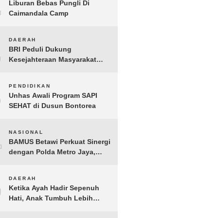
1
Liburan Bebas Pungli Di
Caimandala Camp
2
DAERAH
BRI Peduli Dukung
Kesejahteraan Masyarakat
Lewat Bantuan Sembako di
Probolinggo
3
PENDIDIKAN
Unhas Awali Program SAPI
SEHAT di Dusun Bontorea
4
NASIONAL
BAMUS Betawi Perkuat Sinergi
dengan Polda Metro Jaya,
Tegaskan Komitmen Menjaga
Jakarta Aman, Damai, dan
5
DAERAH
Kondusif Jelang HUT ke-81
Ketika Ayah Hadir Sepenuh
Republik Indonesia
Hati, Anak Tumbuh Lebih
Berani: Kisah Hangat