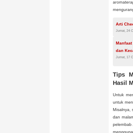
aromatera
mengurang
Arti Ch
Jumat, 24 
Manfaat
dan Kec
Jumat, 17 
Tips 
Hasil 
Untuk men
untuk men
Misalnya, 
dan malam
pelembab 
menggunak