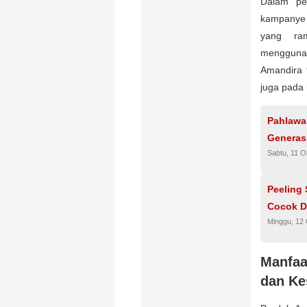
Dalam pe
kampanye
yang ra
menggunak
Amandira 
juga pada 
Pahlawa
Generas
Sabtu, 11 O
Peeling
Cocok D
Minggu, 12
Manfaa
dan Ke