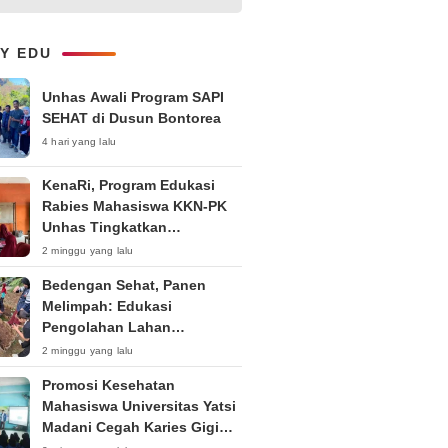
1-on-1 Interaktif untuk
Tingkatkan Kepercayaan Diri
Bicara
LY EDU
Unhas Awali Program SAPI
SEHAT di Dusun Bontorea
4 hari yang lalu
KenaRi, Program Edukasi
Rabies Mahasiswa KKN-PK
Unhas Tingkatkan
Kesadaran Siswa SD Negeri 4
2 minggu yang lalu
Maccorawalie
Bedengan Sehat, Panen
Melimpah: Edukasi
Pengolahan Lahan
Bedengan Organik bagi KWT
2 minggu yang lalu
dan Ibu PKK RT 04 RW 01
Promosi Kesehatan
Kelurahan Pakintelan
Mahasiswa Universitas Yatsi
Madani Cegah Karies Gigi