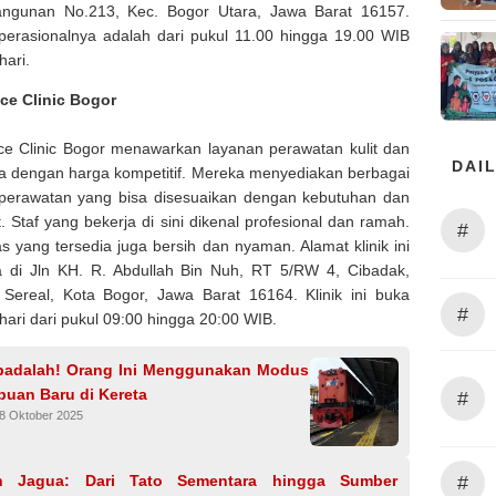
ngunan No.213, Kec. Bogor Utara, Jawa Barat 16157.
erasionalnya adalah dari pukul 11.00 hingga 19.00 WIB
hari.
ce Clinic Bogor
e Clinic Bogor menawarkan layanan perawatan kulit dan
DAIL
ka dengan harga kompetitif. Mereka menyediakan berbagai
perawatan yang bisa disesuaikan dengan kebutuhan dan
. Staf yang bekerja di sini dikenal profesional dan ramah.
#
tas yang tersedia juga bersih dan nyaman. Alamat klinik ini
 di Jln KH. R. Abdullah Bin Nuh, RT 5/RW 4, Cibadak,
Sereal, Kota Bogor, Jawa Barat 16164. Klinik ini buka
#
 hari dari pukul 09:00 hingga 20:00 WIB.
adalah! Orang Ini Menggunakan Modus
puan Baru di Kereta
#
8 Oktober 2025
#
h Jagua: Dari Tato Sementara hingga Sumber