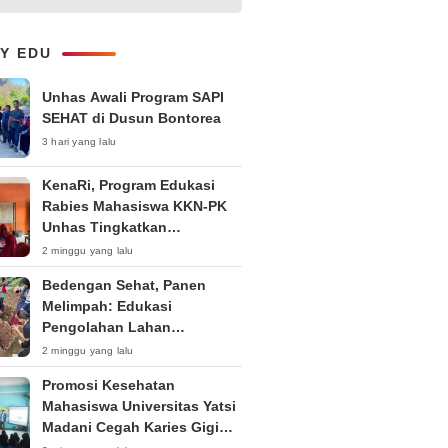
1-on-1 Interaktif untuk
Tingkatkan Kepercayaan Diri
Bicara
LY EDU
Unhas Awali Program SAPI
SEHAT di Dusun Bontorea
3 hari yang lalu
KenaRi, Program Edukasi
Rabies Mahasiswa KKN-PK
Unhas Tingkatkan
Kesadaran Siswa SD Negeri 4
2 minggu yang lalu
Maccorawalie
Bedengan Sehat, Panen
Melimpah: Edukasi
Pengolahan Lahan
Bedengan Organik bagi KWT
2 minggu yang lalu
dan Ibu PKK RT 04 RW 01
Promosi Kesehatan
Kelurahan Pakintelan
Mahasiswa Universitas Yatsi
Madani Cegah Karies Gigi