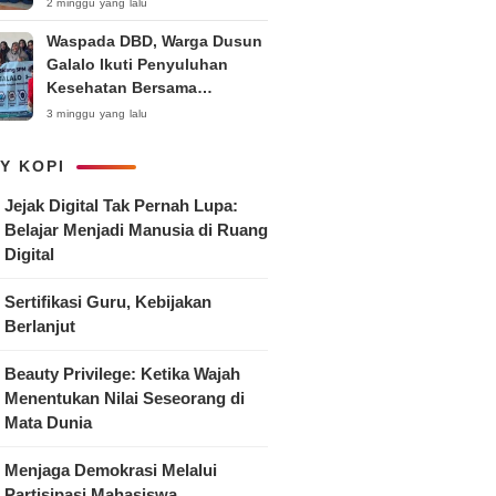
Anak
2 minggu yang lalu
Waspada DBD, Warga Dusun
Galalo Ikuti Penyuluhan
Kesehatan Bersama
Mahasiswa Pemberdayaan
3 minggu yang lalu
Masyarakat R-15 UNTAG
Surabaya 2026
Y KOPI
Jejak Digital Tak Pernah Lupa:
Belajar Menjadi Manusia di Ruang
Digital
Sertifikasi Guru, Kebijakan
Berlanjut
Beauty Privilege: Ketika Wajah
Menentukan Nilai Seseorang di
Mata Dunia
Menjaga Demokrasi Melalui
Partisipasi Mahasiswa