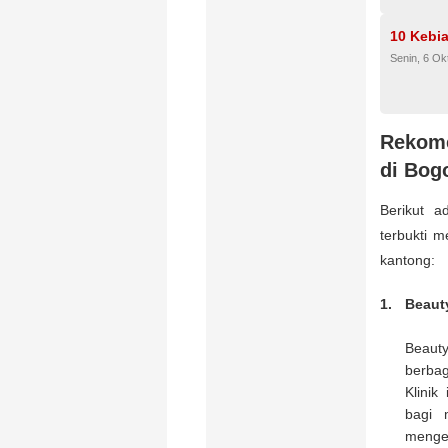
10 Kebi
Senin, 6 Ok
Rekome
di Bog
Berikut a
terbukti 
kantong:
Beauty
Beauty
berbag
Klinik
bagi 
mengel