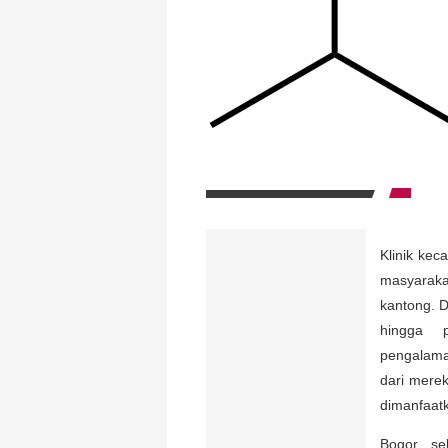
Klinik kec
masyarak
kantong. D
hingga p
pengalama
dari mere
dimanfaat
Bogor, s