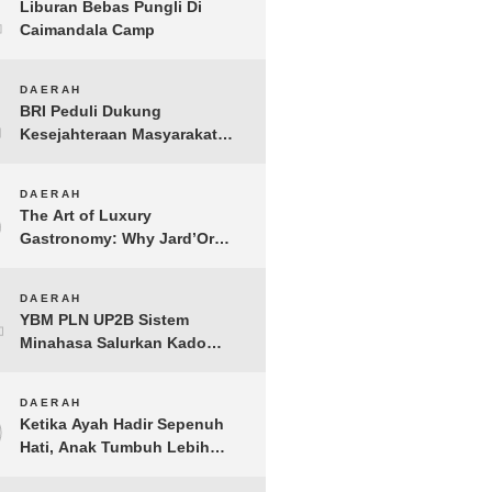
1
Liburan Bebas Pungli Di
Caimandala Camp
2
DAERAH
BRI Peduli Dukung
Kesejahteraan Masyarakat
Lewat Bantuan Sembako di
Probolinggo
3
DAERAH
The Art of Luxury
Gastronomy: Why Jard’Or
defines the Best Fine Dining
in Nusa Dua
4
DAERAH
YBM PLN UP2B Sistem
Minahasa Salurkan Kado
Muharram 1448 H bagi 45
Anak Yatim dan Dhuafa
5
DAERAH
Tomohon
Ketika Ayah Hadir Sepenuh
Hati, Anak Tumbuh Lebih
Berani: Kisah Hangat