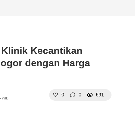
Klinik Kecantikan
 Bogor dengan Harga
0
0
691
6 WIB