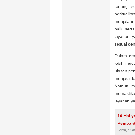
tenang, s
berkualit
menjalani 
baik sert
layanan y
sesuai de
Dalam era 
lebih muda
ulasan pe
menjadi b
Namun, me
memastikan
layanan y
10 Hal y
Pemban
Sabtu, 4 Ok