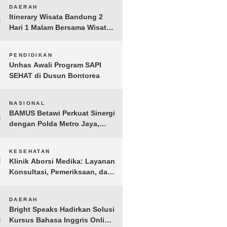
BERGEMA di Palembang
6
DAERAH
Itinerary Wisata Bandung 2
Hari 1 Malam Bersama Wisata
Happy
7
PENDIDIKAN
Unhas Awali Program SAPI
SEHAT di Dusun Bontorea
8
NASIONAL
BAMUS Betawi Perkuat Sinergi
dengan Polda Metro Jaya,
Tegaskan Komitmen Menjaga
Jakarta Aman, Damai, dan
9
KESEHATAN
Kondusif Jelang HUT ke-81
Klinik Aborsi Medika: Layanan
Republik Indonesia
Konsultasi, Pemeriksaan, dan
Klinik Kuret di Jakarta Pusat
10
DAERAH
Bright Speaks Hadirkan Solusi
Kursus Bahasa Inggris Online