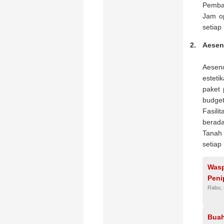
Pemba
Jam op
setiap 
Aesen
Aesenc
esteti
paket 
budget
Fasili
berada
Tanah 
setiap
Wasp
Peni
Rabu, 
Bua