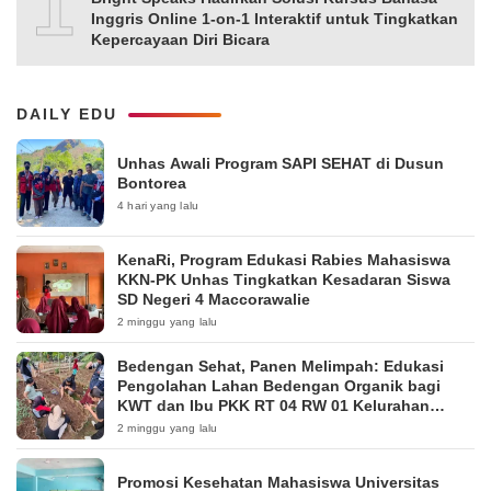
10
Inggris Online 1-on-1 Interaktif untuk Tingkatkan
Kepercayaan Diri Bicara
DAILY EDU
Unhas Awali Program SAPI SEHAT di Dusun
Bontorea
4 hari yang lalu
KenaRi, Program Edukasi Rabies Mahasiswa
KKN-PK Unhas Tingkatkan Kesadaran Siswa
SD Negeri 4 Maccorawalie
2 minggu yang lalu
Bedengan Sehat, Panen Melimpah: Edukasi
Pengolahan Lahan Bedengan Organik bagi
KWT dan Ibu PKK RT 04 RW 01 Kelurahan
Pakintelan
2 minggu yang lalu
Promosi Kesehatan Mahasiswa Universitas