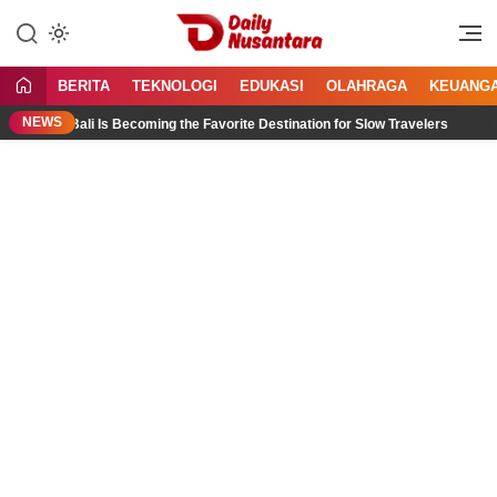
Lewati
ke
Menyajikan Fakta, Menginspirasi
Daily Nusantara
konten
Bangsa
BERITA
TEKNOLOGI
EDUKASI
OLAHRAGA
KEUANG
NEWS
th Bali Is Becoming the Favorite Destination for Slow Travelers