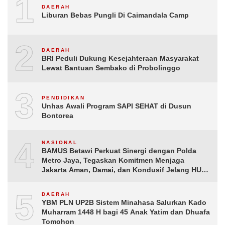
1
DAERAH
Liburan Bebas Pungli Di Caimandala Camp
2
DAERAH
BRI Peduli Dukung Kesejahteraan Masyarakat
Lewat Bantuan Sembako di Probolinggo
3
PENDIDIKAN
Unhas Awali Program SAPI SEHAT di Dusun
Bontorea
4
NASIONAL
BAMUS Betawi Perkuat Sinergi dengan Polda
Metro Jaya, Tegaskan Komitmen Menjaga
Jakarta Aman, Damai, dan Kondusif Jelang HUT
ke-81 Republik Indonesia
5
DAERAH
YBM PLN UP2B Sistem Minahasa Salurkan Kado
Muharram 1448 H bagi 45 Anak Yatim dan Dhuafa
Tomohon