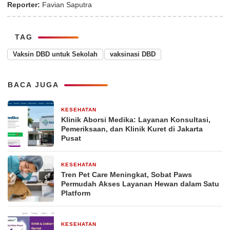
Reporter:
Favian Saputra
TAG
Vaksin DBD untuk Sekolah
vaksinasi DBD
BACA JUGA
KESEHATAN
6 hari yang lalu
Klinik Aborsi Medika: Layanan Konsultasi,
Pemeriksaan, dan Klinik Kuret di Jakarta
Pusat
KESEHATAN
4 minggu yang lalu
Tren Pet Care Meningkat, Sobat Paws
Permudah Akses Layanan Hewan dalam Satu
Platform
KESEHATAN
2 bulan yang lalu