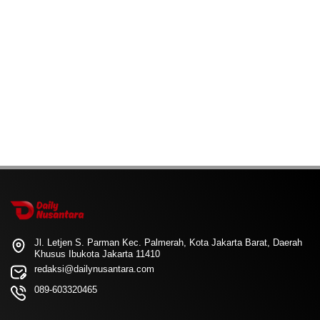
Jl. Letjen S. Parman Kec. Palmerah, Kota Jakarta Barat, Daerah
Khusus Ibukota Jakarta 11410
redaksi@dailynusantara.com
089-603320465