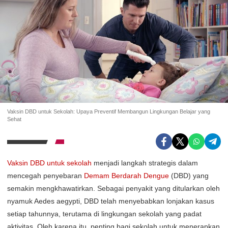
Vaksin DBD untuk Sekolah: Upaya Preventif Membangun Lingkungan Belajar yang
Sehat
Vaksin DBD untuk sekolah
menjadi langkah strategis dalam
mencegah penyebaran
Demam Berdarah Dengue
(DBD) yang
semakin mengkhawatirkan. Sebagai penyakit yang ditularkan oleh
nyamuk Aedes aegypti, DBD telah menyebabkan lonjakan kasus
setiap tahunnya, terutama di lingkungan sekolah yang padat
aktivitas. Oleh karena itu, penting bagi sekolah untuk menerapkan