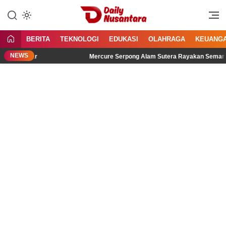
Lewati
ke
Menyajikan Fakta, Menginspirasi
Daily Nusantara
konten
Bangsa
BERITA
TEKNOLOGI
EDUKASI
OLAHRAGA
KEUANG
NEWS
dengar
Mercure Serpong Alam Sutera Rayakan Semangat Kemer