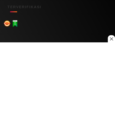
TERVERIFIKASI
Menu Kanal
Nasional
Daerah
Ekonomi
Pendidikan
Internasional
Hiburan
Olahraga
Teknologi
Keuangan
Menu Informasi
Tentang Kami
Redaksi
Kontak Kami
Kebijakan Privasi
Disclaimer
Pedoman Media Siber
Copyright © 2026 Daily Nusantara. All rights reserved.
© 2026
PT Digital Kreator Nusantara
0
0
1491