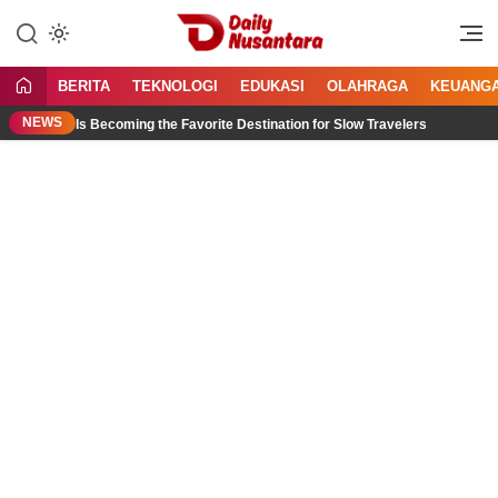
Lewati
ke
Menyajikan Fakta, Menginspirasi
Daily Nusantara
konten
Bangsa
BERITA
TEKNOLOGI
EDUKASI
OLAHRAGA
KEUANG
NEWS
h Bali Is Becoming the Favorite Destination for Slow Travelers