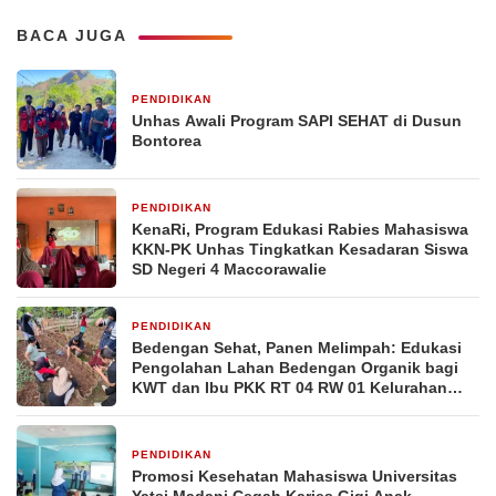
BACA JUGA
PENDIDIKAN
3 hari yang lalu
Unhas Awali Program SAPI SEHAT di Dusun
Bontorea
PENDIDIKAN
2 minggu yang lalu
KenaRi, Program Edukasi Rabies Mahasiswa
KKN-PK Unhas Tingkatkan Kesadaran Siswa
SD Negeri 4 Maccorawalie
PENDIDIKAN
2 minggu yang lalu
Bedengan Sehat, Panen Melimpah: Edukasi
Pengolahan Lahan Bedengan Organik bagi
KWT dan Ibu PKK RT 04 RW 01 Kelurahan
Pakintelan
PENDIDIKAN
2 minggu yang lalu
Promosi Kesehatan Mahasiswa Universitas