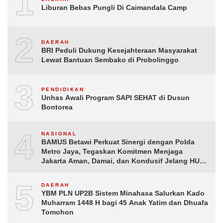
1
Liburan Bebas Pungli Di Caimandala Camp
2
DAERAH
BRI Peduli Dukung Kesejahteraan Masyarakat
Lewat Bantuan Sembako di Probolinggo
3
PENDIDIKAN
Unhas Awali Program SAPI SEHAT di Dusun
Bontorea
4
NASIONAL
BAMUS Betawi Perkuat Sinergi dengan Polda
Metro Jaya, Tegaskan Komitmen Menjaga
Jakarta Aman, Damai, dan Kondusif Jelang HUT
ke-81 Republik Indonesia
5
DAERAH
YBM PLN UP2B Sistem Minahasa Salurkan Kado
Muharram 1448 H bagi 45 Anak Yatim dan Dhuafa
Tomohon