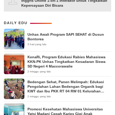
Inggris Online 1-on-1 Interaktif untuk Tingkatkan
Kepercayaan Diri Bicara
DAILY EDU
Unhas Awali Program SAPI SEHAT di Dusun
Bontorea
3 hari yang lalu
KenaRi, Program Edukasi Rabies Mahasiswa
KKN-PK Unhas Tingkatkan Kesadaran Siswa
SD Negeri 4 Maccorawalie
2 minggu yang lalu
Bedengan Sehat, Panen Melimpah: Edukasi
Pengolahan Lahan Bedengan Organik bagi
KWT dan Ibu PKK RT 04 RW 01 Kelurahan
Pakintelan
2 minggu yang lalu
Promosi Kesehatan Mahasiswa Universitas
Yatsi Madani Cegah Karies Gigi Anak