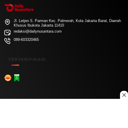
Jl. Letjen S. Parman Kec. Palmerah, Kota Jakarta Barat, Daerah
Khusus Ibukota Jakarta 11410
redaksi@dailynusantara.com
089-603320465
TERVERIFIKASI
Menu Kanal
Nasional
Daerah
Ekonomi
Pendidikan
Internasional
Hiburan
Olahraga
Teknologi
Keuangan