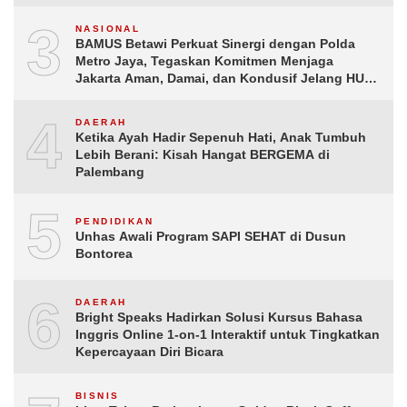
3
NASIONAL
BAMUS Betawi Perkuat Sinergi dengan Polda
Metro Jaya, Tegaskan Komitmen Menjaga
Jakarta Aman, Damai, dan Kondusif Jelang HUT
ke-81 Republik Indonesia
4
DAERAH
Ketika Ayah Hadir Sepenuh Hati, Anak Tumbuh
Lebih Berani: Kisah Hangat BERGEMA di
Palembang
5
PENDIDIKAN
Unhas Awali Program SAPI SEHAT di Dusun
Bontorea
6
DAERAH
Bright Speaks Hadirkan Solusi Kursus Bahasa
Inggris Online 1-on-1 Interaktif untuk Tingkatkan
Kepercayaan Diri Bicara
BISNIS