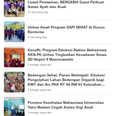
Lewat Permainan, BERGEMA Garut Perkuat
Ikatan Ayah dan Anak
14 jam yang lalu
Unhas Awali Program SAPI SEHAT di Dusun
Bontorea
6 hari yang lalu
KenaRi, Program Edukasi Rabies Mahasiswa
KKN-PK Unhas Tingkatkan Kesadaran Siswa
SD Negeri 4 Maccorawalie
2 minggu yang lalu
Bedengan Sehat, Panen Melimpah: Edukasi
Pengolahan Lahan Bedengan Organik bagi
KWT dan Ibu PKK RT 04 RW 01 Kelurahan
Pakintelan
2 minggu yang lalu
Promosi Kesehatan Mahasiswa Universitas
Yatsi Madani Cegah Karies Gigi Anak
3 minggu yang lalu