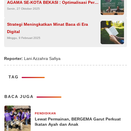
AGAMA SE-KOTA BEKASI : Optimalisasi Peran
Senin, 27 Oktober 2025
Guru Agama dalam Menanamkan Nilai-Nilai
Demokrasi Terhadap Murid
Strategi Meningkatkan Minat Baca di Era
Digital
Minggu, 9 Februari 2025
Reporter:
Lani Azzahra Safiya
TAG
BACA JUGA
PENDIDIKAN
14 jam yang lalu
Lewat Permainan, BERGEMA Garut Perkuat
Ikatan Ayah dan Anak