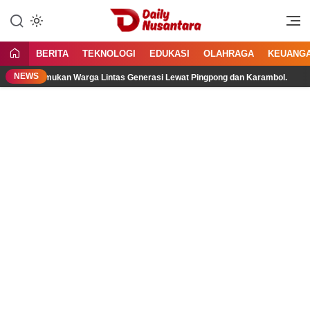
Lewati
ke
Menyajikan Fakta, Menginspirasi
Daily Nusantara
konten
Bangsa
BERITA
TEKNOLOGI
EDUKASI
OLAHRAGA
KEUANG
NEWS
, Pertemukan Warga Lintas Generasi Lewat Pingpong dan Karambol.