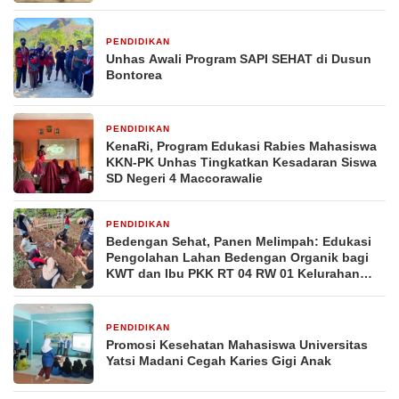
PENDIDIKAN
6 hari yang lalu
Unhas Awali Program SAPI SEHAT di Dusun
Bontorea
PENDIDIKAN
2 minggu yang lalu
KenaRi, Program Edukasi Rabies Mahasiswa
KKN-PK Unhas Tingkatkan Kesadaran Siswa
SD Negeri 4 Maccorawalie
PENDIDIKAN
2 minggu yang lalu
Bedengan Sehat, Panen Melimpah: Edukasi
Pengolahan Lahan Bedengan Organik bagi
KWT dan Ibu PKK RT 04 RW 01 Kelurahan
Pakintelan
PENDIDIKAN
3 minggu yang lalu
Promosi Kesehatan Mahasiswa Universitas
Yatsi Madani Cegah Karies Gigi Anak