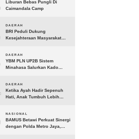
1
Liburan Bebas Pungli Di
Caimandala Camp
2
DAERAH
BRI Peduli Dukung
Kesejahteraan Masyarakat
Lewat Bantuan Sembako di
Probolinggo
3
DAERAH
YBM PLN UP2B Sistem
Minahasa Salurkan Kado
Muharram 1448 H bagi 45
Anak Yatim dan Dhuafa
4
DAERAH
Tomohon
Ketika Ayah Hadir Sepenuh
Hati, Anak Tumbuh Lebih
Berani: Kisah Hangat
BERGEMA di Palembang
5
NASIONAL
BAMUS Betawi Perkuat Sinergi
dengan Polda Metro Jaya,
Tegaskan Komitmen Menjaga