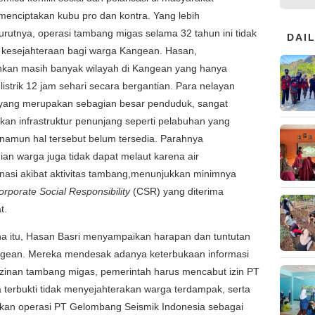
enciptakan kubu pro dan kontra. Yang lebih
urutnya, operasi tambang migas selama 32 tahun ini tidak
DAI
esejahteraan bagi warga Kangean. Hasan,
kan masih banyak wilayah di Kangean yang hanya
listrik 12 jam sehari secara bergantian. Para nelayan
yang merupakan sebagian besar penduduk, sangat
an infrastruktur penunjang seperti pelabuhan yang
namun hal tersebut belum tersedia. Parahnya
gian warga juga tidak dapat melaut karena air
nasi akibat aktivitas tambang,menunjukkan minimnya
orporate Social Responsibility
(CSR) yang diterima
t.
na itu, Hasan Basri menyampaikan harapan dan tuntutan
gean. Mereka mendesak adanya keterbukaan informasi
rizinan tambang migas, pemerintah harus mencabut izin PT
 terbukti tidak menyejahterakan warga terdampak, serta
kan operasi PT Gelombang Seismik Indonesia sebagai