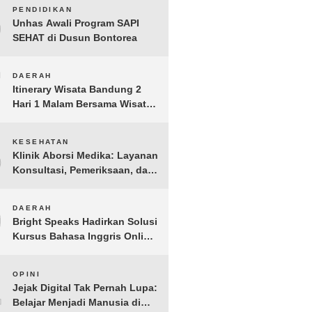
Jakarta Aman, Damai, dan
6
PENDIDIKAN
Kondusif Jelang HUT ke-81
Unhas Awali Program SAPI
Republik Indonesia
SEHAT di Dusun Bontorea
7
DAERAH
Itinerary Wisata Bandung 2
Hari 1 Malam Bersama Wisata
Happy
8
KESEHATAN
Klinik Aborsi Medika: Layanan
Konsultasi, Pemeriksaan, dan
Klinik Kuret di Jakarta Pusat
9
DAERAH
Bright Speaks Hadirkan Solusi
Kursus Bahasa Inggris Online
1-on-1 Interaktif untuk
Tingkatkan Kepercayaan Diri
10
OPINI
Bicara
Jejak Digital Tak Pernah Lupa:
Belajar Menjadi Manusia di