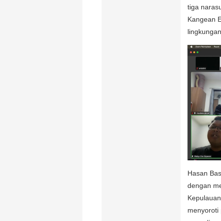
tiga nara
Kangean E
lingkungan
Hasan Bas
dengan me
Kepulauan
menyoroti 