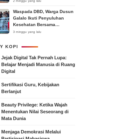
Anak
2 minggu yang lalu
Waspada DBD, Warga Dusun
Galalo Ikuti Penyuluhan
Kesehatan Bersama
Mahasiswa Pemberdayaan
3 minggu yang lalu
Masyarakat R-15 UNTAG
Surabaya 2026
Y KOPI
Jejak Digital Tak Pernah Lupa:
Belajar Menjadi Manusia di Ruang
Digital
Sertifikasi Guru, Kebijakan
Berlanjut
Beauty Privilege: Ketika Wajah
Menentukan Nilai Seseorang di
Mata Dunia
Menjaga Demokrasi Melalui
Partisipasi Mahasiswa