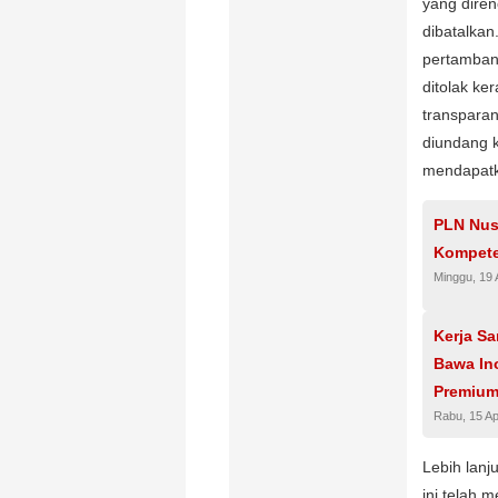
yang diren
dibatalka
pertamban
ditolak ke
transparan
diundang k
mendapatk
PLN Nusa
Kompete
Minggu, 19 
Kerja S
Bawa In
Premium
Rabu, 15 Ap
Lebih lan
ini telah 