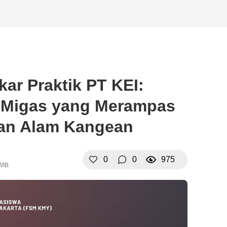
r Praktik PT KEI:
 Migas yang Merampas
an Alam Kangean
0
0
975
WIB