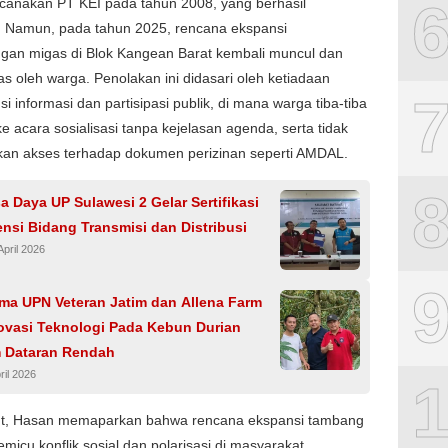
canakan PT KEI pada tahun 2008, yang berhasil
n. Namun, pada tahun 2025, rencana ekspansi
gan migas di Blok Kangean Barat kembali muncul dan
ras oleh warga. Penolakan ini didasari oleh ketiadaan
si informasi dan partisipasi publik, di mana warga tiba-tiba
e acara sosialisasi tanpa kejelasan agenda, serta tidak
an akses terhadap dokumen perizinan seperti AMDAL.
 Daya UP Sulawesi 2 Gelar Sertifikasi
nsi Bidang Transmisi dan Distribusi
April 2026
ama UPN Veteran Jatim dan Allena Farm
ovasi Teknologi Pada Kebun Durian
 Dataran Rendah
ril 2026
jut, Hasan memaparkan bahwa rencana ekspansi tambang
memicu konflik sosial dan polarisasi di masyarakat