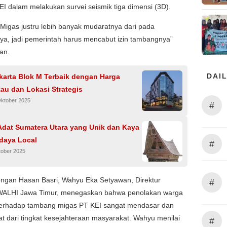
EI dalam melakukan survei seismik tiga dimensi (3D).
igas justru lebih banyak mudaratnya dari pada
ya, jadi pemerintah harus mencabut izin tambangnya”
an.
DAIL
karta Blok M Terbaik dengan Harga
au dan Lokasi Strategis
Oktober 2025
#
dat Sumatera Utara yang Unik dan Kaya
daya Local
#
tober 2025
ngan Hasan Basri, Wahyu Eka Setyawan, Direktur
#
 WALHI Jawa Timur, menegaskan bahwa penolakan warga
erhadap tambang migas PT KEI sangat mendasar dan
hat dari tingkat kesejahteraan masyarakat. Wahyu menilai
#