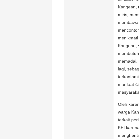
Kangean, m
miris, men
membawa k
mencontoh
menikmati 
Kangean, 
membutuhk
memadai, 
lagi, seba
terkontami
manfaat
C
masyaraka
Oleh kare
warga Kan
terkait pe
KEI karena
menghenti