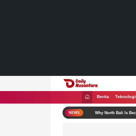
Lewati
ke
konten
Daily Nusantara
Menyajikan Fakta, Menginspirasi Ban
Berita
Teknologi
ese Bali Itinerary Ideas
Why North Bali Is Becoming the 
NEWS