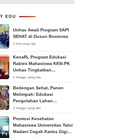
Ruang Digital
LY EDU
Unhas Awali Program SAPI
SEHAT di Dusun Bontorea
3 hari yang lalu
KenaRi, Program Edukasi
Rabies Mahasiswa KKN-PK
Unhas Tingkatkan
Kesadaran Siswa SD Negeri 4
2 minggu yang lalu
Maccorawalie
Bedengan Sehat, Panen
Melimpah: Edukasi
Pengolahan Lahan
Bedengan Organik bagi KWT
2 minggu yang lalu
dan Ibu PKK RT 04 RW 01
Promosi Kesehatan
Kelurahan Pakintelan
Mahasiswa Universitas Yatsi
Madani Cegah Karies Gigi