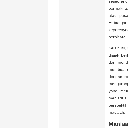
seseorang
bermakna.
atau pasa
Hubungan 
kepercay
berbicara.
Selain itu
diajak be
dan mende
membuat s
dengan re
mengurang
yang mem
menjadi s
perspekt
masalah.
Manfaa