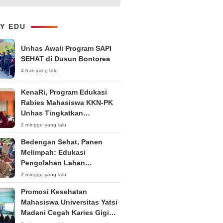
Kepemudaan “Peran Strategis
Pemuda dalam Upaya Bela
Negara di Era Post-Truth”
LY EDU
Unhas Awali Program SAPI
SEHAT di Dusun Bontorea
4 hari yang lalu
KenaRi, Program Edukasi
Rabies Mahasiswa KKN-PK
Unhas Tingkatkan
Kesadaran Siswa SD Negeri 4
2 minggu yang lalu
Maccorawalie
Bedengan Sehat, Panen
Melimpah: Edukasi
Pengolahan Lahan
Bedengan Organik bagi KWT
2 minggu yang lalu
dan Ibu PKK RT 04 RW 01
Promosi Kesehatan
Kelurahan Pakintelan
Mahasiswa Universitas Yatsi
Madani Cegah Karies Gigi