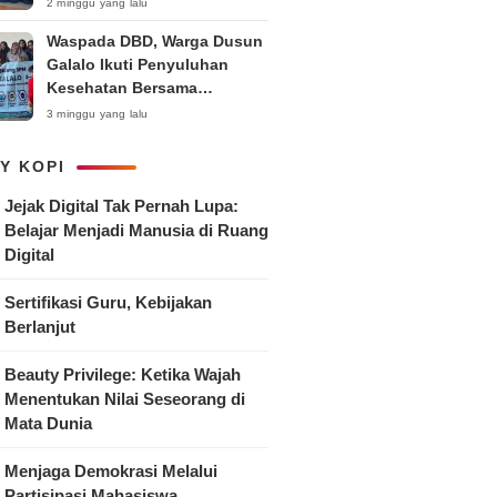
Anak
2 minggu yang lalu
Waspada DBD, Warga Dusun
Galalo Ikuti Penyuluhan
Kesehatan Bersama
Mahasiswa Pemberdayaan
3 minggu yang lalu
Masyarakat R-15 UNTAG
Surabaya 2026
Y KOPI
Jejak Digital Tak Pernah Lupa:
Belajar Menjadi Manusia di Ruang
Digital
Sertifikasi Guru, Kebijakan
Berlanjut
Beauty Privilege: Ketika Wajah
Menentukan Nilai Seseorang di
Mata Dunia
Menjaga Demokrasi Melalui
Partisipasi Mahasiswa