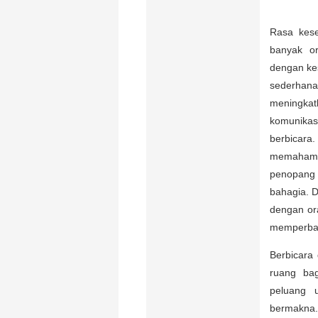
Rasa kese
banyak o
dengan kes
sederhana
meningkat
komunika
berbicar
memahami
penopang 
bahagia. D
dengan or
memperbaik
Berbicara
ruang bag
peluang 
bermakna.