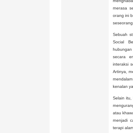
menghadap
merasa se
orang ini 
seseorang
Sebuah stu
Social B
hubungan 
secara em
interaksi 
Artinya, m
mendalam 
kenalan y
Selain itu
mengurang
atau khawa
menjadi c
terapi ala