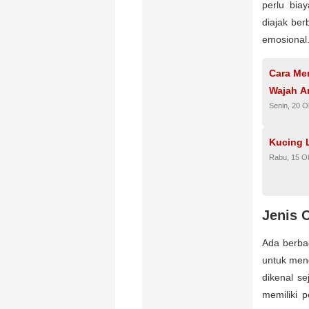
perlu bia
diajak ber
emosional
Cara Mem
Wajah A
Senin, 20 O
Kucing 
Rabu, 15 O
Jenis 
Ada berbag
untuk men
dikenal s
memiliki 