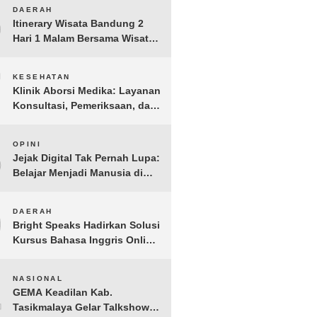
Anak Yatim dan Dhuafa
6
DAERAH
Tomohon
Itinerary Wisata Bandung 2
Hari 1 Malam Bersama Wisata
Happy
7
KESEHATAN
Klinik Aborsi Medika: Layanan
Konsultasi, Pemeriksaan, dan
Klinik Kuret di Jakarta Pusat
8
OPINI
Jejak Digital Tak Pernah Lupa:
Belajar Menjadi Manusia di
Ruang Digital
9
DAERAH
Bright Speaks Hadirkan Solusi
Kursus Bahasa Inggris Online
1-on-1 Interaktif untuk
Tingkatkan Kepercayaan Diri
10
NASIONAL
Bicara
GEMA Keadilan Kab.
Tasikmalaya Gelar Talkshow