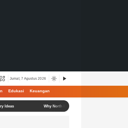
Jumat, 7 Agustus 2026
an
Edukasi
Keuangan
s
Why North Bali Is Becoming the Favorite Destination fo