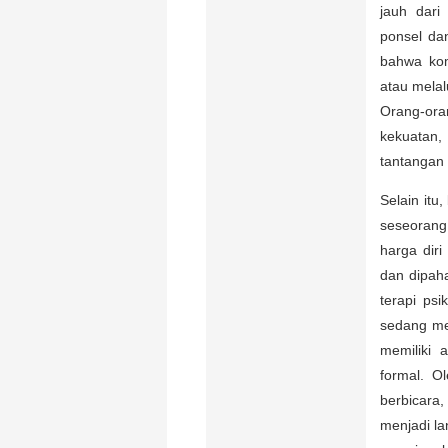
jauh dari
ponsel dan
bahwa kom
atau melal
Orang-ora
kekuatan
tantangan 
Selain itu
seseorang
harga diri
dan dipaha
terapi ps
sedang me
memiliki 
formal. O
berbicara,
menjadi la