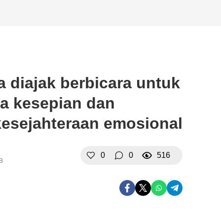
 diajak berbicara untuk
a kesepian dan
esejahteraan emosional
0
0
516
IB