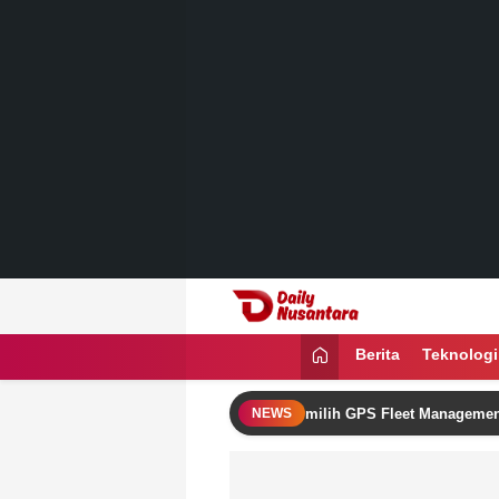
Lewati
ke
konten
Daily Nusantara
Menyajikan Fakta, Menginspirasi Ban
Berita
Teknologi
an Omzet Bisnis Logistik dengan Memilih GPS Fleet Management yang 
NEWS