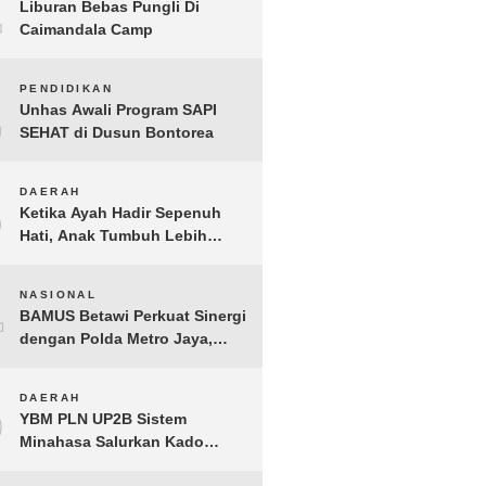
1
Liburan Bebas Pungli Di
Caimandala Camp
2
PENDIDIKAN
Unhas Awali Program SAPI
SEHAT di Dusun Bontorea
3
DAERAH
Ketika Ayah Hadir Sepenuh
Hati, Anak Tumbuh Lebih
Berani: Kisah Hangat
BERGEMA di Palembang
4
NASIONAL
BAMUS Betawi Perkuat Sinergi
dengan Polda Metro Jaya,
Tegaskan Komitmen Menjaga
Jakarta Aman, Damai, dan
5
DAERAH
Kondusif Jelang HUT ke-81
YBM PLN UP2B Sistem
Republik Indonesia
Minahasa Salurkan Kado
Muharram 1448 H bagi 45