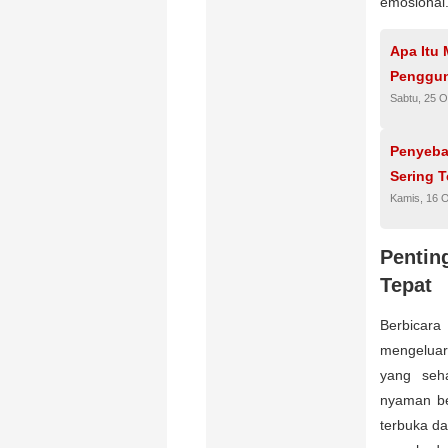
emosional
Apa Itu 
Penggun
Sabtu, 25 O
Penyeba
Sering T
Kamis, 16 
Penti
Tepat
Berbicar
mengeluar
yang seh
nyaman be
terbuka d