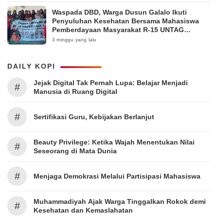
Waspada DBD, Warga Dusun Galalo Ikuti
Penyuluhan Kesehatan Bersama Mahasiswa
Pemberdayaan Masyarakat R-15 UNTAG
Surabaya 2026
3 minggu yang lalu
DAILY KOPI
Jejak Digital Tak Pernah Lupa: Belajar Menjadi
#
Manusia di Ruang Digital
#
Sertifikasi Guru, Kebijakan Berlanjut
Beauty Privilege: Ketika Wajah Menentukan Nilai
#
Seseorang di Mata Dunia
#
Menjaga Demokrasi Melalui Partisipasi Mahasiswa
Muhammadiyah Ajak Warga Tinggalkan Rokok demi
#
Kesehatan dan Kemaslahatan