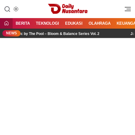
Lewati
ke
Menyajikan Fakta, Menginspirasi
Daily Nusantara
konten
Bangsa
BERITA
TEKNOLOGI
EDUKASI
OLAHRAGA
KEUANG
NEWS
icnic by The Pool – Bloom & Balance Series Vol. 2
Jasa Imp