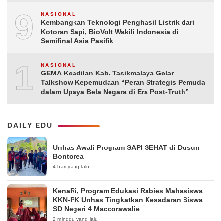
9
NASIONAL
Kembangkan Teknologi Penghasil Listrik dari
Kotoran Sapi, BioVolt Wakili Indonesia di
Semifinal Asia Pasifik
10
NASIONAL
GEMA Keadilan Kab. Tasikmalaya Gelar
Talkshow Kepemudaan “Peran Strategis Pemuda
dalam Upaya Bela Negara di Era Post-Truth”
DAILY EDU
Unhas Awali Program SAPI SEHAT di Dusun
Bontorea
4 hari yang lalu
KenaRi, Program Edukasi Rabies Mahasiswa
KKN-PK Unhas Tingkatkan Kesadaran Siswa
SD Negeri 4 Maccorawalie
2 minggu yang lalu