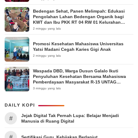
Bedengan Sehat, Panen Melimpah: Edukasi
Pengolahan Lahan Bedengan Organik bagi
KWT dan Ibu PKK RT 04 RW 01 Kelurahan
Pakintelan
2 minggu yang lalu
Promosi Kesehatan Mahasiswa Universitas
Yatsi Madani Cegah Karies Gigi Anak
2 minggu yang lalu
Waspada DBD, Warga Dusun Galalo Ikuti
Penyuluhan Kesehatan Bersama Mahasiswa
Pemberdayaan Masyarakat R-15 UNTAG
Surabaya 2026
3 minggu yang lalu
DAILY KOPI
Jejak Digital Tak Pernah Lupa: Belajar Menjadi
#
Manusia di Ruang Digital
#
Sertifikasi Guru, Kebijakan Berlanjut