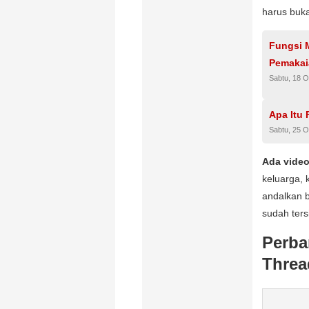
harus buka
Fungsi 
Pemakai
Sabtu, 18 O
Apa Itu
Sabtu, 25 O
Ada video
keluarga,
andalkan b
sudah ters
Perba
Threa