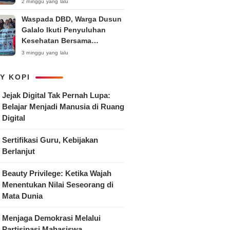
Anak
2 minggu yang lalu
Waspada DBD, Warga Dusun
Galalo Ikuti Penyuluhan
Kesehatan Bersama
Mahasiswa Pemberdayaan
3 minggu yang lalu
Masyarakat R-15 UNTAG
Surabaya 2026
Y KOPI
Jejak Digital Tak Pernah Lupa:
Belajar Menjadi Manusia di Ruang
Digital
Sertifikasi Guru, Kebijakan
Berlanjut
Beauty Privilege: Ketika Wajah
Menentukan Nilai Seseorang di
Mata Dunia
Menjaga Demokrasi Melalui
Partisipasi Mahasiswa