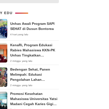
1-on-1 Interaktif untuk
Tingkatkan Kepercayaan Diri
Bicara
LY EDU
Unhas Awali Program SAPI
SEHAT di Dusun Bontorea
4 hari yang lalu
KenaRi, Program Edukasi
Rabies Mahasiswa KKN-PK
Unhas Tingkatkan
Kesadaran Siswa SD Negeri 4
2 minggu yang lalu
Maccorawalie
Bedengan Sehat, Panen
Melimpah: Edukasi
Pengolahan Lahan
Bedengan Organik bagi KWT
2 minggu yang lalu
dan Ibu PKK RT 04 RW 01
Promosi Kesehatan
Kelurahan Pakintelan
Mahasiswa Universitas Yatsi
Madani Cegah Karies Gigi