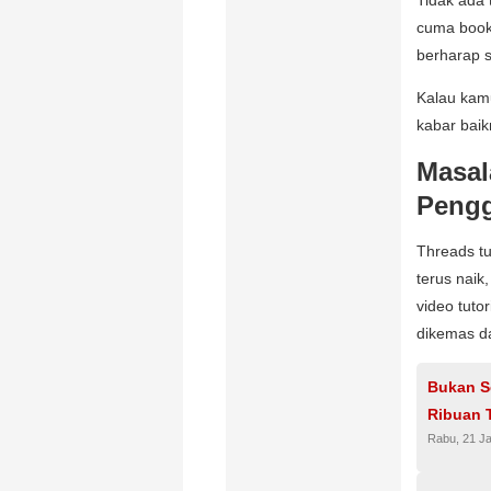
cuma bookm
berharap s
Kalau kamu
kabar baik
Masal
Pengg
Threads tu
terus naik
video tuto
dikemas d
Bukan Se
Ribuan 
Rabu, 21 Ja