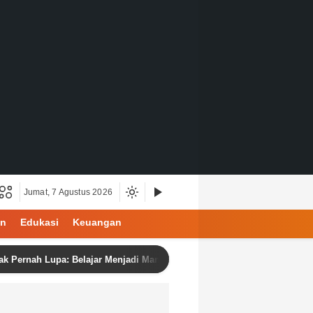
Jumat, 7 Agustus 2026
an
Edukasi
Keuangan
ah Lupa: Belajar Menjadi Manusia di Ruang Digital
BAMUS