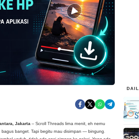
DAI
antara, Jakarta
– Scroll Threads lima menit, eh nemu
 bagus banget. Tapi begitu mau disimpan — bingung.
tombol unduh, tidak ada opsi simpan ke galeri. Yang ada