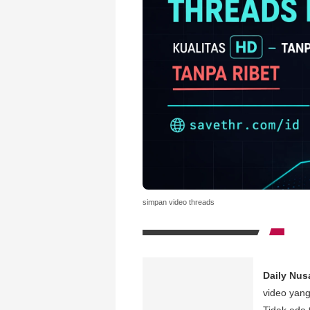
simpan video threads
Daily Nus
video yang
Tidak ada 