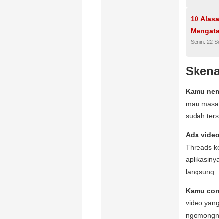
10 Alas
Mengatas
Senin, 22 
Skena
Kamu nem
mau masak,
sudah ters
Ada video
Threads k
aplikasinya
langsung.
Kamu cont
video yang
ngomongnya