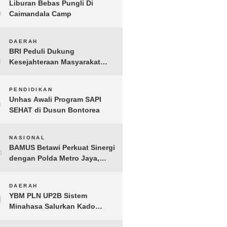
1
Liburan Bebas Pungli Di
Caimandala Camp
2
DAERAH
BRI Peduli Dukung
Kesejahteraan Masyarakat
Lewat Bantuan Sembako di
Probolinggo
3
PENDIDIKAN
Unhas Awali Program SAPI
SEHAT di Dusun Bontorea
4
NASIONAL
BAMUS Betawi Perkuat Sinergi
dengan Polda Metro Jaya,
Tegaskan Komitmen Menjaga
Jakarta Aman, Damai, dan
5
DAERAH
Kondusif Jelang HUT ke-81
YBM PLN UP2B Sistem
Republik Indonesia
Minahasa Salurkan Kado
Muharram 1448 H bagi 45