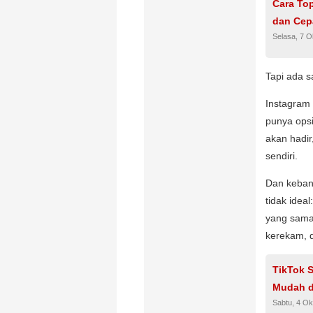
Cara To
dan Cep
Selasa, 7 O
Tapi ada sa
Instagram 
punya opsi
akan hadir
sendiri.
Dan keban
tidak idea
yang sama 
kerekam, d
TikTok S
Mudah d
Sabtu, 4 Ok