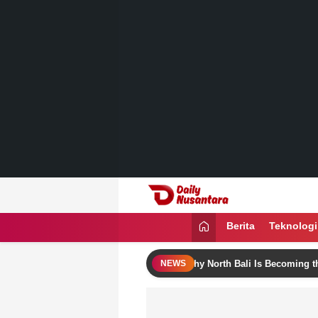
Lewati
ke
konten
Daily Nusantara
Menyajikan Fakta, Menginspirasi Ban
Berita
Teknologi
li Itinerary Ideas
Why North Bali Is Becoming the Favori
NEWS