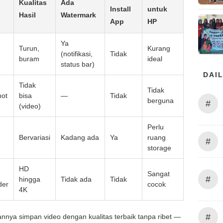
Kualitas
Ada
Install
untuk
Hasil
Watermark
App
HP
Ya
Turun,
Kurang
(notifikasi,
Tidak
buram
ideal
status bar)
DAIL
Tidak
Tidak
hot
bisa
—
Tidak
berguna
#
(video)
Perlu
Bervariasi
Kadang ada
Ya
ruang
#
storage
HD
Sangat
#
hingga
Tidak ada
Tidak
der
cocok
4K
#
annya simpan video dengan kualitas terbaik tanpa ribet —