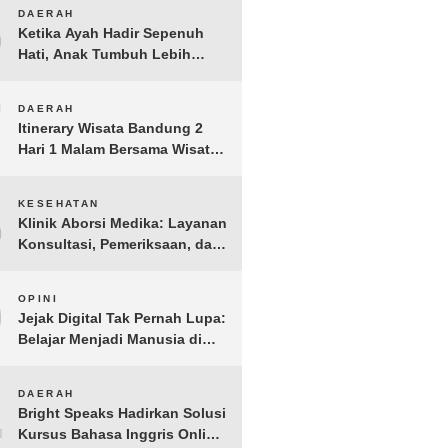
Anak Yatim dan Dhuafa
6
DAERAH
Tomohon
Ketika Ayah Hadir Sepenuh
Hati, Anak Tumbuh Lebih
Berani: Kisah Hangat
BERGEMA di Palembang
7
DAERAH
Itinerary Wisata Bandung 2
Hari 1 Malam Bersama Wisata
Happy
8
KESEHATAN
Klinik Aborsi Medika: Layanan
Konsultasi, Pemeriksaan, dan
Klinik Kuret di Jakarta Pusat
9
OPINI
Jejak Digital Tak Pernah Lupa:
Belajar Menjadi Manusia di
Ruang Digital
10
DAERAH
Bright Speaks Hadirkan Solusi
Kursus Bahasa Inggris Online