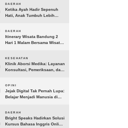
Anak Yatim dan Dhuafa
6
DAERAH
Tomohon
Ketika Ayah Hadir Sepenuh
Hati, Anak Tumbuh Lebih
Berani: Kisah Hangat
BERGEMA di Palembang
7
DAERAH
Itinerary Wisata Bandung 2
Hari 1 Malam Bersama Wisata
Happy
8
KESEHATAN
Klinik Aborsi Medika: Layanan
Konsultasi, Pemeriksaan, dan
Klinik Kuret di Jakarta Pusat
9
OPINI
Jejak Digital Tak Pernah Lupa:
Belajar Menjadi Manusia di
Ruang Digital
10
DAERAH
Bright Speaks Hadirkan Solusi
Kursus Bahasa Inggris Online