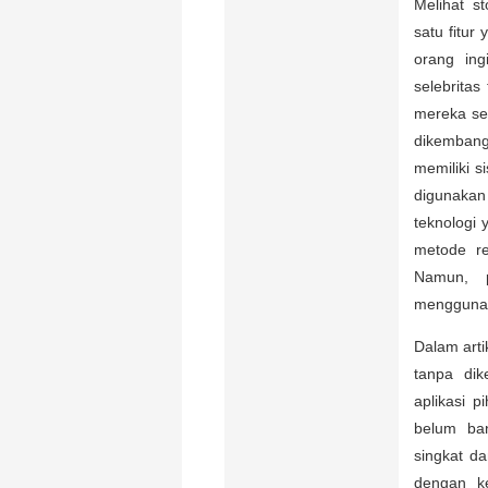
Melihat s
satu fitur
orang ing
selebrita
mereka se
dikembang
memiliki s
digunakan
teknologi 
metode re
Namun, p
menggunakan
Dalam arti
tanpa dik
aplikasi 
belum ban
singkat d
dengan k