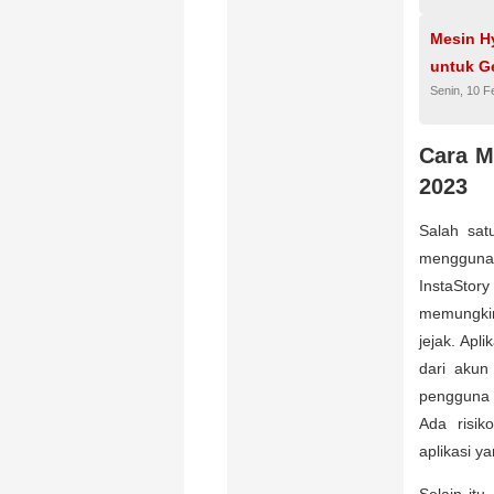
Mesin H
untuk Ge
Senin, 10 F
Cara M
2023
Salah sat
menggunak
InstaStor
memungkin
jejak. Apl
dari akun
pengguna p
Ada risik
aplikasi y