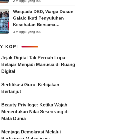
Anak
2 minggu yang lalu
Waspada DBD, Warga Dusun
Galalo Ikuti Penyuluhan
Kesehatan Bersama
Mahasiswa Pemberdayaan
3 minggu yang lalu
Masyarakat R-15 UNTAG
Surabaya 2026
Y KOPI
Jejak Digital Tak Pernah Lupa:
Belajar Menjadi Manusia di Ruang
Digital
Sertifikasi Guru, Kebijakan
Berlanjut
Beauty Privilege: Ketika Wajah
Menentukan Nilai Seseorang di
Mata Dunia
Menjaga Demokrasi Melalui
Partisipasi Mahasiswa