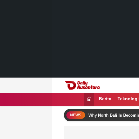
Lewati
ke
konten
Daily Nusantara
Menyajikan Fakta, Menginspirasi Ban
Berita
Teknologi
e Bali Itinerary Ideas
Why North Bali Is Becoming the Fa
NEWS