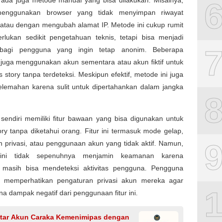
, ada juga metode manual yang bisa dilakukan. Misalnya,
enggunakan browser yang tidak menyimpan riwayat
 atau dengan mengubah alamat IP. Metode ini cukup rumit
lukan sedikit pengetahuan teknis, tetapi bisa menjadi
f bagi pengguna yang ingin tetap anonim. Beberapa
juga menggunakan akun sementara atau akun fiktif untuk
story tanpa terdeteksi. Meskipun efektif, metode ini juga
kelemahan karena sulit untuk dipertahankan dalam jangka
sendiri memiliki fitur bawaan yang bisa digunakan untuk
ory tanpa diketahui orang. Fitur ini termasuk mode gelap,
 privasi, atau penggunaan akun yang tidak aktif. Namun,
tur ini tidak sepenuhnya menjamin keamanan karena
 masih bisa mendeteksi aktivitas pengguna. Pengguna
u memperhatikan pengaturan privasi akun mereka agar
ena dampak negatif dari penggunaan fitur ini.
ftar Akun Caraka Kemenimipas dengan