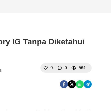
ory IG Tanpa Diketahui
0
0
564
IB