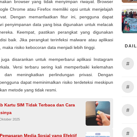
unakan browser yang tidak menyimpan riwayat. Browser
ogle Chrome atau Firefox memiliki opsi untuk menjelajah
ivat. Dengan memanfaatkan fitur ini, pengguna dapat
ri penyimpanan data yang bisa digunakan untuk melacak
 mereka. Keempat, pastikan perangkat yang digunakan
isi baik. Jika perangkat terinfeksi malware atau aplikasi
DAIL
 maka risiko kebocoran data menjadi lebih tinggi.
juga disarankan untuk memperbarui aplikasi Instagram
#
rkala. Versi terbaru sering kali memperbaiki kelemahan
 dan meningkatkan perlindungan privasi. Dengan
 pengguna dapat meminimalkan risiko terdeteksi meskipun
#
an metode yang tidak resmi.
b Kartu SIM Tidak Terbaca dan Cara
#
sinya
 Oktober 2025
#
 Pemasaran Media Sosial yang Efektif