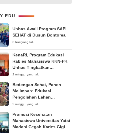
1-on-1 Interaktif untuk
Tingkatkan Kepercayaan Diri
Bicara
LY EDU
Unhas Awali Program SAPI
SEHAT di Dusun Bontorea
3 hari yang lalu
KenaRi, Program Edukasi
Rabies Mahasiswa KKN-PK
Unhas Tingkatkan
Kesadaran Siswa SD Negeri 4
2 minggu yang lalu
Maccorawalie
Bedengan Sehat, Panen
Melimpah: Edukasi
Pengolahan Lahan
Bedengan Organik bagi KWT
2 minggu yang lalu
dan Ibu PKK RT 04 RW 01
Promosi Kesehatan
Kelurahan Pakintelan
Mahasiswa Universitas Yatsi
Madani Cegah Karies Gigi