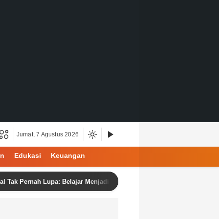
Jumat, 7 Agustus 2026
an
Edukasi
Keuangan
 Pernah Lupa: Belajar Menjadi Manusia di Ruang Digital
B