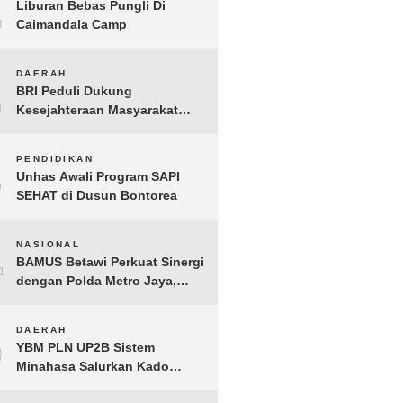
1
Liburan Bebas Pungli Di
Caimandala Camp
2
DAERAH
BRI Peduli Dukung
Kesejahteraan Masyarakat
Lewat Bantuan Sembako di
Probolinggo
3
PENDIDIKAN
Unhas Awali Program SAPI
SEHAT di Dusun Bontorea
4
NASIONAL
BAMUS Betawi Perkuat Sinergi
dengan Polda Metro Jaya,
Tegaskan Komitmen Menjaga
Jakarta Aman, Damai, dan
5
DAERAH
Kondusif Jelang HUT ke-81
YBM PLN UP2B Sistem
Republik Indonesia
Minahasa Salurkan Kado
Muharram 1448 H bagi 45