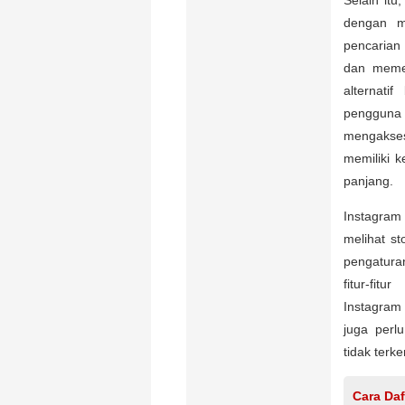
Selain itu
dengan m
pencarian
dan memer
alternati
pengguna 
mengakses 
memiliki 
panjang.
Instagram 
melihat st
pengaturan
fitur-fi
Instagram
juga perl
tidak terk
Cara Da