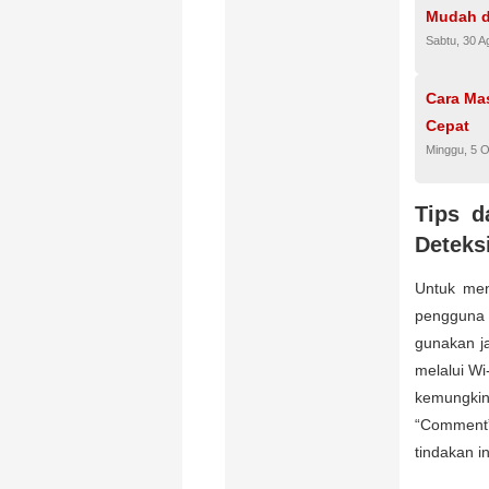
Mudah d
Sabtu, 30 A
Cara Ma
Cepat
Minggu, 5 
Tips d
Deteks
Untuk men
pengguna 
gunakan ja
melalui Wi
kemungkina
“Comment” 
tindakan i