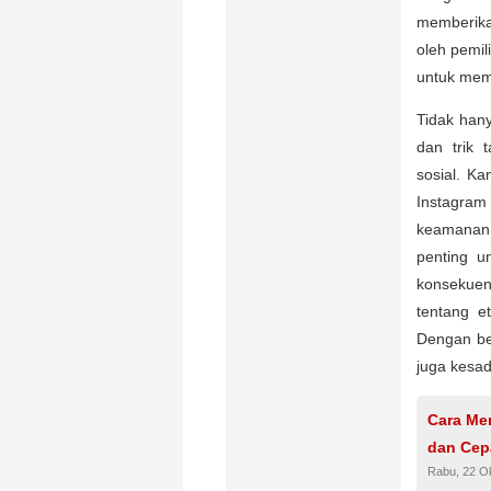
memberika
oleh pemil
untuk mem
Tidak hany
dan trik
sosial. K
Instagra
keamanan
penting u
konsekuen
tentang e
Dengan be
juga kesa
Cara Me
dan Cep
Rabu, 22 O