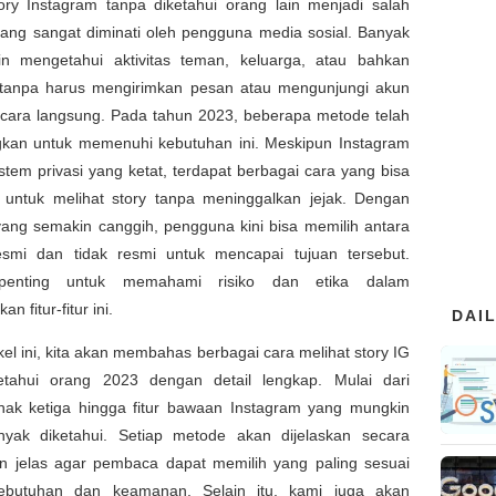
tory Instagram tanpa diketahui orang lain menjadi salah
 yang sangat diminati oleh pengguna media sosial. Banyak
in mengetahui aktivitas teman, keluarga, atau bahkan
s tanpa harus mengirimkan pesan atau mengunjungi akun
cara langsung. Pada tahun 2023, beberapa metode telah
kan untuk memenuhi kebutuhan ini. Meskipun Instagram
istem privasi yang ketat, terdapat berbagai cara yang bisa
 untuk melihat story tanpa meninggalkan jejak. Dengan
yang semakin canggih, pengguna kini bisa memilih antara
smi dan tidak resmi untuk mencapai tujuan tersebut.
enting untuk memahami risiko dan etika dalam
 fitur-fitur ini.
DAI
kel ini, kita akan membahas berbagai cara melihat story IG
etahui orang 2023 dengan detail lengkap. Mulai dari
pihak ketiga hingga fitur bawaan Instagram yang mungkin
yak diketahui. Setiap metode akan dijelaskan secara
an jelas agar pembaca dapat memilih yang paling sesuai
ebutuhan dan keamanan. Selain itu, kami juga akan