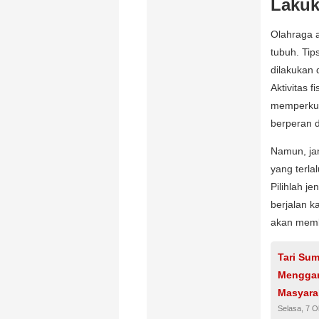
Lakuk
Olahraga a
tubuh. Tip
dilakukan 
Aktivitas f
memperkuat
berperan d
Namun, ja
yang terla
Pilihlah j
berjalan k
akan memba
Tari Sum
Menggam
Masyara
Selasa, 7 O