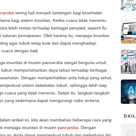
ncaroba
sering kali menjadi tantangan bagi kesehatan
utama bagi sistem imunitas. Ketika cuaca tidak menentu,
bisa lebih rentan terhadap berbagai penyakit, seperti flu
si saluran pernapasan. Oleh karena itu, menjaga imunitas
ting agar tubuh tetap kuat dan dapat menghadapi
 cuaca dengan baik.
aga imunitas di musim pancaroba sangat berguna untuk
tubuh mempertahankan daya tahan terhadap berbagai
esehatan. Dengan memperhatikan pola hidup yang sehat,
memperkuat sistem kekebalan tubuh, sehingga lebih siap
 cuaca yang tidak menentu. Selain itu, langkah-langkah
n yang sederhana dapat mengurangi risiko terkena
DAIL
 dalam artikel ini, kita akan membahas beberapa cara yang
tuk menjaga imunitas di musim
pancaroba
. Dengan
tips ini, Anda dapat memperkuat tubuh dan melindungi diri