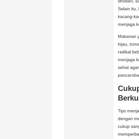
stroberi, 
Selain itu
kacang-ka
menjaga k
Makanan y
hijau, tom
radikal be
menjaga k
sehat agar
pancaroba
Cukup
Berku
Tips menj
dengan mem
cukup sang
memperbaik