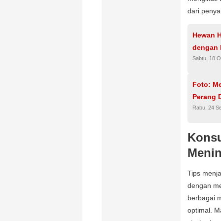
dari peny
Hewan H
dengan 
Sabtu, 18 O
Foto: M
Perang D
Rabu, 24 S
Konsu
Menin
Tips menj
dengan me
berbagai m
optimal. M