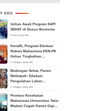
Kepemudaan “Peran Strategis
Pemuda dalam Upaya Bela
Negara di Era Post-Truth”
LY EDU
Unhas Awali Program SAPI
SEHAT di Dusun Bontorea
4 hari yang lalu
KenaRi, Program Edukasi
Rabies Mahasiswa KKN-PK
Unhas Tingkatkan
Kesadaran Siswa SD Negeri 4
2 minggu yang lalu
Maccorawalie
Bedengan Sehat, Panen
Melimpah: Edukasi
Pengolahan Lahan
Bedengan Organik bagi KWT
2 minggu yang lalu
dan Ibu PKK RT 04 RW 01
Promosi Kesehatan
Kelurahan Pakintelan
Mahasiswa Universitas Yatsi
Madani Cegah Karies Gigi