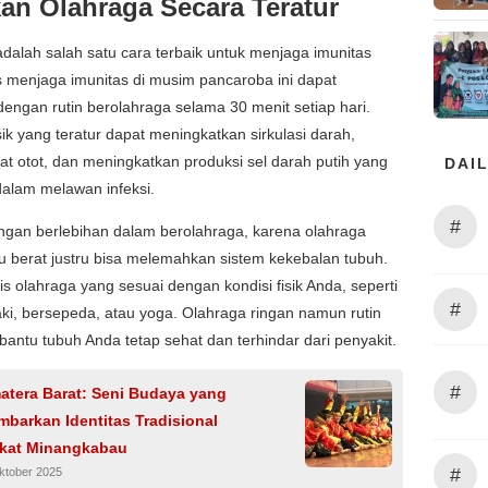
an Olahraga Secara Teratur
dalah salah satu cara terbaik untuk menjaga imunitas
s menjaga imunitas di musim pancaroba ini dapat
dengan rutin berolahraga selama 30 menit setiap hari.
isik yang teratur dapat meningkatkan sirkulasi darah,
 otot, dan meningkatkan produksi sel darah putih yang
DAIL
alam melawan infeksi.
#
ngan berlebihan dalam berolahraga, karena olahraga
lu berat justru bisa melemahkan sistem kekebalan tubuh.
enis olahraga yang sesuai dengan kondisi fisik Anda, seperti
#
aki, bersepeda, atau yoga. Olahraga ringan namun rutin
ntu tubuh Anda tetap sehat dan terhindar dari penyakit.
#
atera Barat: Seni Budaya yang
barkan Identitas Tradisional
kat Minangkabau
#
ktober 2025