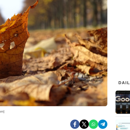
DAI
om]