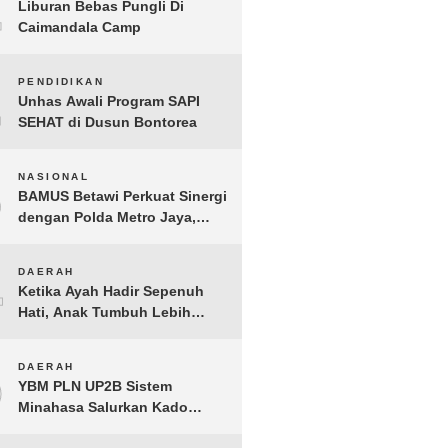
1
Liburan Bebas Pungli Di
Caimandala Camp
2
PENDIDIKAN
Unhas Awali Program SAPI
SEHAT di Dusun Bontorea
3
NASIONAL
BAMUS Betawi Perkuat Sinergi
dengan Polda Metro Jaya,
Tegaskan Komitmen Menjaga
Jakarta Aman, Damai, dan
4
DAERAH
Kondusif Jelang HUT ke-81
Ketika Ayah Hadir Sepenuh
Republik Indonesia
Hati, Anak Tumbuh Lebih
Berani: Kisah Hangat
BERGEMA di Palembang
5
DAERAH
YBM PLN UP2B Sistem
Minahasa Salurkan Kado
Muharram 1448 H bagi 45