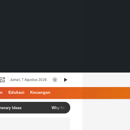
Jumat, 7 Agustus 2026
an
Edukasi
Keuangan
as
Why North Bali Is Becoming the Favorite Destination 