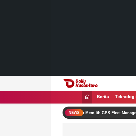
Lewati
ke
konten
Daily Nusantara
Menyajikan Fakta, Menginspirasi Ban
Berita
Teknologi
tkan Omzet Bisnis Logistik dengan Memilih GPS Fleet Management yan
NEWS