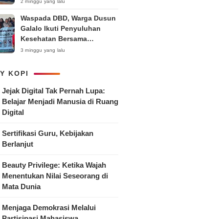
Anak
2 minggu yang lalu
Waspada DBD, Warga Dusun
Galalo Ikuti Penyuluhan
Kesehatan Bersama
Mahasiswa Pemberdayaan
3 minggu yang lalu
Masyarakat R-15 UNTAG
Surabaya 2026
Y KOPI
Jejak Digital Tak Pernah Lupa:
Belajar Menjadi Manusia di Ruang
Digital
Sertifikasi Guru, Kebijakan
Berlanjut
Beauty Privilege: Ketika Wajah
Menentukan Nilai Seseorang di
Mata Dunia
Menjaga Demokrasi Melalui
Partisipasi Mahasiswa