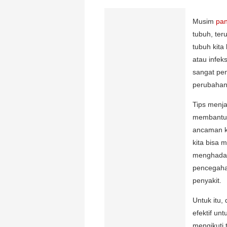
Musim
pa
tubuh, ter
tubuh kita 
atau infek
sangat pen
perubahan
Tips menj
membantu 
ancaman k
kita bisa 
menghadapi
pencegaha
penyakit.
Untuk itu,
efektif un
mengikuti 