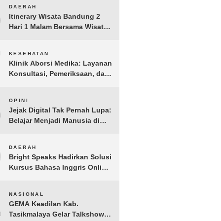
Anak Yatim dan Dhuafa
6
DAERAH
Tomohon
Itinerary Wisata Bandung 2
Hari 1 Malam Bersama Wisata
Happy
7
KESEHATAN
Klinik Aborsi Medika: Layanan
Konsultasi, Pemeriksaan, dan
Klinik Kuret di Jakarta Pusat
8
OPINI
Jejak Digital Tak Pernah Lupa:
Belajar Menjadi Manusia di
Ruang Digital
9
DAERAH
Bright Speaks Hadirkan Solusi
Kursus Bahasa Inggris Online
1-on-1 Interaktif untuk
Tingkatkan Kepercayaan Diri
10
NASIONAL
Bicara
GEMA Keadilan Kab.
Tasikmalaya Gelar Talkshow