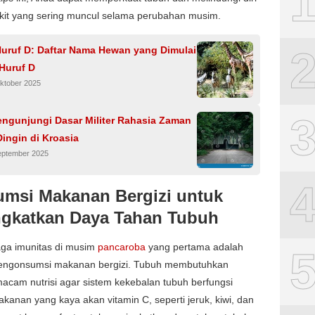
akit yang sering muncul selama perubahan musim.
uruf D: Daftar Nama Hewan yang Dimulai
Huruf D
ktober 2025
engunjungi Dasar Militer Rahasia Zaman
ingin di Kroasia
eptember 2025
msi Makanan Bergizi untuk
gkatkan Daya Tahan Tubuh
aga imunitas di musim
pancaroba
yang pertama adalah
ngonsumsi makanan bergizi. Tubuh membutuhkan
acam nutrisi agar sistem kekebalan tubuh berfungsi
akanan yang kaya akan vitamin C, seperti jeruk, kiwi, dan