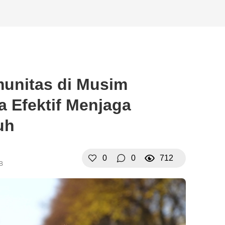
munitas di Musim
a Efektif Menjaga
uh
0
0
712
IB