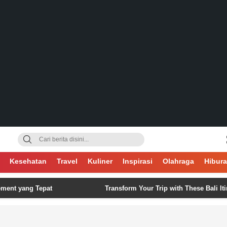
gsa
Kesehatan
Travel
Kuliner
Inspirasi
Olahraga
Hibur
g Tepat
Transform Your Trip with These Bali Itinerary Ide