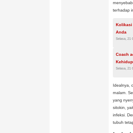
menyebabk
terhadap in
Kolikas
Anda
Selasa, 21 
Coach a
Kehidup
Selasa, 21 
Idealnya, 
malam. Sel
yang nyen
sitokin, 
infeksi. D
tubuh tet