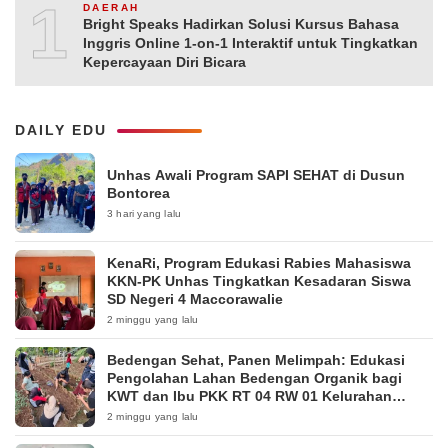
10
DAERAH
Bright Speaks Hadirkan Solusi Kursus Bahasa
Inggris Online 1-on-1 Interaktif untuk Tingkatkan
Kepercayaan Diri Bicara
DAILY EDU
Unhas Awali Program SAPI SEHAT di Dusun
Bontorea
3 hari yang lalu
KenaRi, Program Edukasi Rabies Mahasiswa
KKN-PK Unhas Tingkatkan Kesadaran Siswa
SD Negeri 4 Maccorawalie
2 minggu yang lalu
Bedengan Sehat, Panen Melimpah: Edukasi
Pengolahan Lahan Bedengan Organik bagi
KWT dan Ibu PKK RT 04 RW 01 Kelurahan
Pakintelan
2 minggu yang lalu