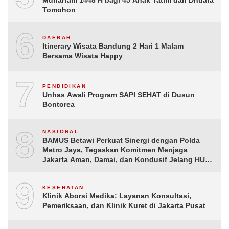
Muharram 1448 H bagi 45 Anak Yatim dan Dhuafa
Tomohon
6
DAERAH
Itinerary Wisata Bandung 2 Hari 1 Malam
Bersama Wisata Happy
7
PENDIDIKAN
Unhas Awali Program SAPI SEHAT di Dusun
Bontorea
8
NASIONAL
BAMUS Betawi Perkuat Sinergi dengan Polda
Metro Jaya, Tegaskan Komitmen Menjaga
Jakarta Aman, Damai, dan Kondusif Jelang HUT
ke-81 Republik Indonesia
9
KESEHATAN
Klinik Aborsi Medika: Layanan Konsultasi,
Pemeriksaan, dan Klinik Kuret di Jakarta Pusat