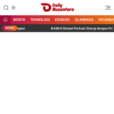
Lewati
ke
Menyajikan Fakta, Menginspirasi
Daily Nusantara
konten
Bangsa
BERITA
TEKNOLOGI
EDUKASI
OLAHRAGA
KEUANG
NEWS
i Ruang Digital
BAMUS Betawi Perkuat Sinergi dengan Polda 