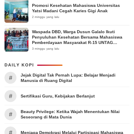
Promosi Kesehatan Mahasiswa Universitas
Yatsi Madani Cegah Karies Gigi Anak
2 minggu yang lalu
Waspada DBD, Warga Dusun Galalo Ikuti
Penyuluhan Kesehatan Bersama Mahasiswa
Pemberdayaan Masyarakat R-15 UNTAG
Surabaya 2026
3 minggu yang lalu
DAILY KOPI
Jejak Digital Tak Pernah Lupa: Belajar Menjadi
#
Manusia di Ruang Digital
#
Sertifikasi Guru, Kebijakan Berlanjut
Beauty Privilege: Ketika Wajah Menentukan Nilai
#
Seseorang di Mata Dunia
#
Menjaga Demokrasi Melalui Partisipasi Mahasiswa