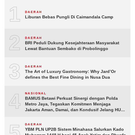
1
DAERAH
Liburan Bebas Pungli Di Caimandala Camp
2
DAERAH
BRI Peduli Dukung Kesejahteraan Masyarakat
Lewat Bantuan Sembako di Probolinggo
3
DAERAH
The Art of Luxury Gastronomy: Why Jard’Or
defines the Best Fine Dining in Nusa Dua
4
NASIONAL
BAMUS Betawi Perkuat Sinergi dengan Polda
Metro Jaya, Tegaskan Komitmen Menjaga
Jakarta Aman, Damai, dan Kondusif Jelang HUT
ke-81 Republik Indonesia
5
DAERAH
YBM PLN UP2B Sistem Minahasa Salurkan Kado