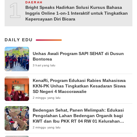
10
DAERAH
Bright Speaks Hadirkan Solusi Kursus Bahasa
Inggris Online 1-on-1 Interaktif untuk Tingkatkan
Kepercayaan Diri Bicara
DAILY EDU
Unhas Awali Program SAPI SEHAT di Dusun
Bontorea
3 hari yang lalu
KenaRi, Program Edukasi Rabies Mahasiswa
KKN-PK Unhas Tingkatkan Kesadaran Siswa
SD Negeri 4 Maccorawalie
2 minggu yang lalu
Bedengan Sehat, Panen Melimpah: Edukasi
Pengolahan Lahan Bedengan Organik bagi
KWT dan Ibu PKK RT 04 RW 01 Kelurahan
Pakintelan
2 minggu yang lalu