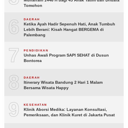
Muharram 1448 H bagi 45 Anak Yatim dan Dhuafa
Tomohon
6
DAERAH
Ketika Ayah Hadir Sepenuh Hati, Anak Tumbuh
Lebih Berani: Kisah Hangat BERGEMA di
Palembang
7
PENDIDIKAN
Unhas Awali Program SAPI SEHAT di Dusun
Bontorea
8
DAERAH
Itinerary Wisata Bandung 2 Hari 1 Malam
Bersama Wisata Happy
9
KESEHATAN
Klinik Aborsi Medika: Layanan Konsultasi,
Pemeriksaan, dan Klinik Kuret di Jakarta Pusat