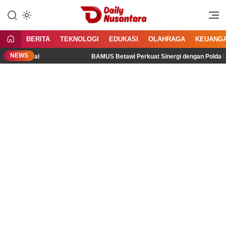
Lewati
ke
Menyajikan Fakta, Menginspirasi
Daily Nusantara
konten
Bangsa
BERITA
TEKNOLOGI
EDUKASI
OLAHRAGA
KEUANG
NEWS
uang Digital
BAMUS Betawi Perkuat Sinergi dengan Polda Met