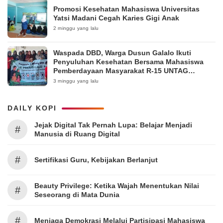
Promosi Kesehatan Mahasiswa Universitas
Yatsi Madani Cegah Karies Gigi Anak
2 minggu yang lalu
Waspada DBD, Warga Dusun Galalo Ikuti
Penyuluhan Kesehatan Bersama Mahasiswa
Pemberdayaan Masyarakat R-15 UNTAG
Surabaya 2026
3 minggu yang lalu
DAILY KOPI
Jejak Digital Tak Pernah Lupa: Belajar Menjadi
#
Manusia di Ruang Digital
#
Sertifikasi Guru, Kebijakan Berlanjut
Beauty Privilege: Ketika Wajah Menentukan Nilai
#
Seseorang di Mata Dunia
#
Menjaga Demokrasi Melalui Partisipasi Mahasiswa